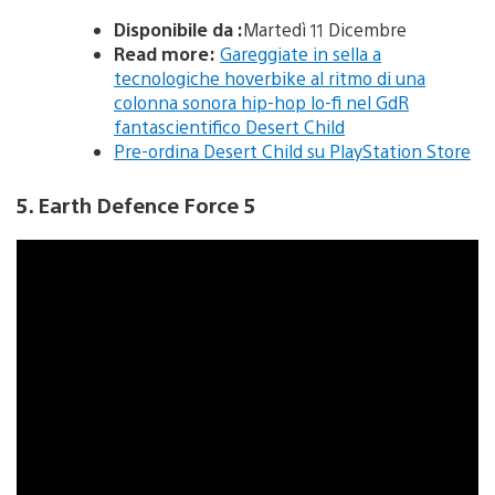
Disponibile da :
Martedì 11 Dicembre
Read more:
Gareggiate in sella a
tecnologiche hoverbike al ritmo di una
colonna sonora hip-hop lo-fi nel GdR
fantascientifico Desert Child
Pre-ordina Desert Child su PlayStation Store
5. Earth Defence Force 5