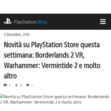
Salta
al
contenuto
playstation.com
PlayStation
.Blog
MEN
11 Dicembre, 2018
Novità su PlayStation Store questa
settimana: Borderlands 2 VR,
Warhammer: Vermintide 2 e molto
altro
3
0
1