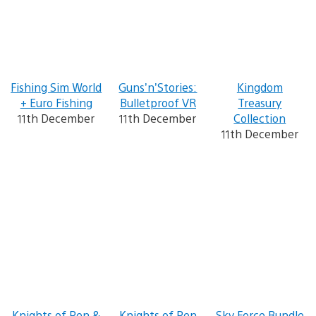
Fishing Sim World
Guns’n’Stories:
Kingdom
+ Euro Fishing
Bulletproof VR
Treasury
11th December
11th December
Collection
11th December
Knights of Pen &
Knights of Pen
Sky Force Bundle