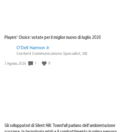
Players’ Choice: votate per il miglior nuovo di luglio 2026
O’Dell Harmon Jr.
Content Communications Specialist, SIE
1
8
Data
3 Agosto, 2026
di
pubblicazione:
Gli sviluppatori di Silent Hill: Townfall parlano dell’ambientazione
scozzese, la tecnologia retrò e il combattimento in prima persona