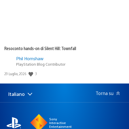
Resoconto hands-on di Silent Hill: Townfall
Phil Hornshaw
PlayStation Blog Contributor
3
Data
29 Luglio, 2026
di
pubblicazione:
Torna su
Italiano
Seleziona
Regione
una
attuale:
Regione
Sony
Interactive
Entertainment