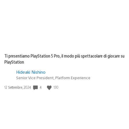
Ti presentiamo PlayStation 5 Pro, il modo più spettacolare di giocare su
PlayStation
Hideaki Nishino
Senior Vice President, Platform Experience
4
130
Data
12 Settembre, 2024
di
pubblicazione: