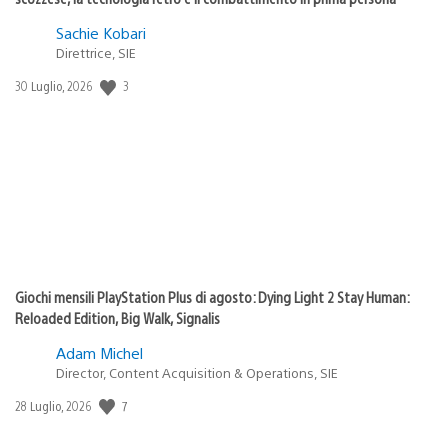
Sachie Kobari
Direttrice, SIE
3
Data
30 Luglio, 2026
di
pubblicazione:
Giochi mensili PlayStation Plus di agosto: Dying Light 2 Stay Human:
Reloaded Edition, Big Walk, Signalis
Adam Michel
Director, Content Acquisition & Operations, SIE
7
Data
28 Luglio, 2026
di
pubblicazione: