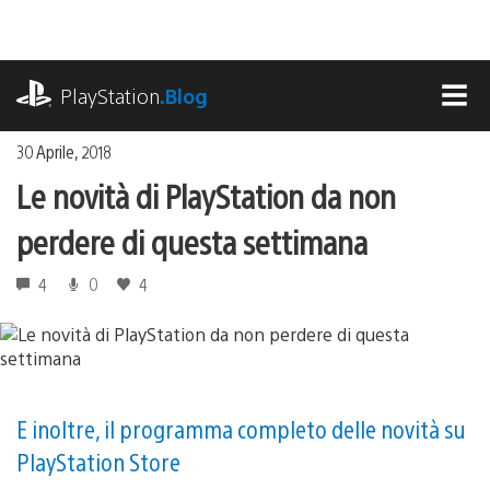
Salta
al
contenuto
playstation.com
PlayStation
.Blog
MEN
30 Aprile, 2018
Le novità di PlayStation da non
perdere di questa settimana
4
0
4
E inoltre, il programma completo delle novità su
PlayStation Store