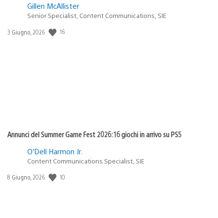
Gillen McAllister
Senior Specialist, Content Communications, SIE
16
Data
3 Giugno, 2026
di
pubblicazione:
Annunci del Summer Game Fest 2026: 16 giochi in arrivo su PS5
O’Dell Harmon Jr.
Content Communications Specialist, SIE
10
Data
8 Giugno, 2026
di
pubblicazione: