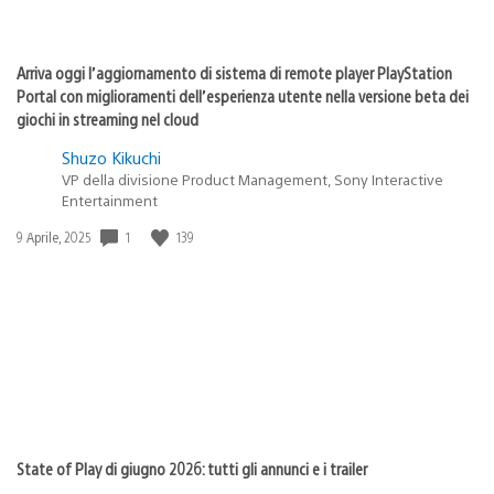
Arriva oggi l’aggiornamento di sistema di remote player PlayStation
Portal con miglioramenti dell’esperienza utente nella versione beta dei
giochi in streaming nel cloud
Shuzo Kikuchi
VP della divisione Product Management, Sony Interactive
Entertainment
1
139
Data
9 Aprile, 2025
di
pubblicazione:
State of Play di giugno 2026: tutti gli annunci e i trailer