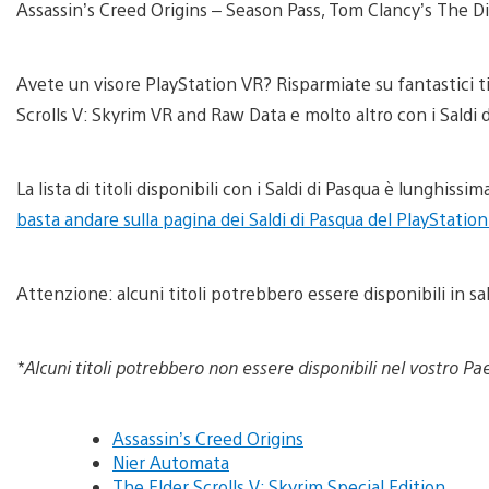
Assassin’s Creed Origins – Season Pass, Tom Clancy’s The Di
Avete un visore PlayStation VR? Risparmiate su fantastici 
Scrolls V: Skyrim VR and Raw Data e molto altro con i Saldi 
La lista di titoli disponibili con i Saldi di Pasqua è lunghis
basta andare sulla pagina dei Saldi di Pasqua del PlayStatio
Attenzione: alcuni titoli potrebbero essere disponibili in s
*Alcuni titoli potrebbero non essere disponibili nel vostro Pa
Assassin’s Creed Origins
Nier Automata
The Elder Scrolls V: Skyrim Special Edition