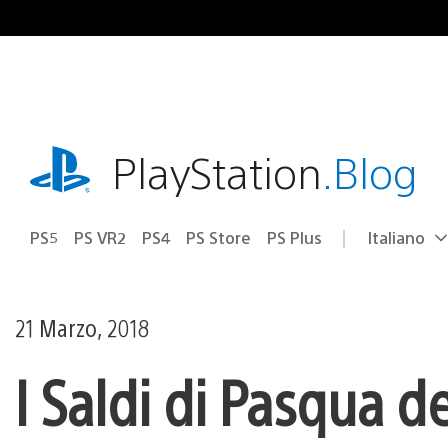
Salta
al
contenuto
playstation.com
PlayStation
.Blog
PS5
PS VR2
PS4
PS Store
PS Plus
Italiano
Seleziona
Regione
una
attuale:
Regione
21 Marzo, 2018
I Saldi di Pasqua d