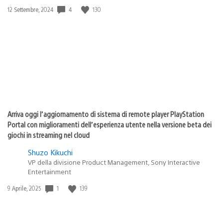
4
130
Data
12 Settembre, 2024
di
pubblicazione:
Arriva oggi l’aggiornamento di sistema di remote player PlayStation
Portal con miglioramenti dell’esperienza utente nella versione beta dei
giochi in streaming nel cloud
Shuzo Kikuchi
VP della divisione Product Management, Sony Interactive
Entertainment
1
139
Data
9 Aprile, 2025
di
pubblicazione: