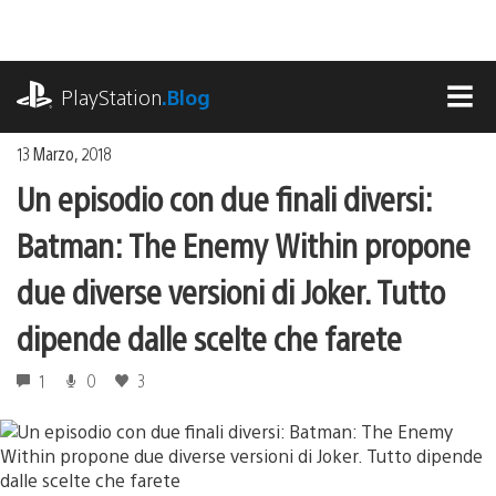
Salta
al
contenuto
playstation.com
PlayStation
.Blog
MEN
13 Marzo, 2018
Un episodio con due finali diversi:
Batman: The Enemy Within propone
due diverse versioni di Joker. Tutto
dipende dalle scelte che farete
1
0
3