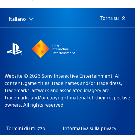
di
pubblicazione:
Torna su
Italiano
Seleziona
Regione
una
attuale:
Regione
Sony
Interactive
Entertainment
Website © 2026 Sony Interactive Entertainment. All
content, game titles, trade names and/or trade dress,
trademarks, artwork and associated imagery are
trademarks and/or copyright material of their respective
owners
. All rights reserved.
Termini di utilizzo
Informativa sulla privacy