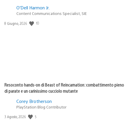
O’Dell Harmon Jr.
Content Communications Specialist, SIE
10
Data
8 Giugno, 2026
di
pubblicazione:
Resoconto hands-on di Beast of Reincarnation: combattimento pieno
di parate e un carinissimo cucciolo mutante
Corey Brotherson
PlayStation Blog Contributor
5
Data
3 Agosto, 2026
di
pubblicazione: