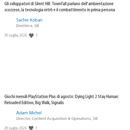
Gli sviluppatori di Silent Hill: Townfall parlano dell’ambientazione
scozzese, la tecnologia retrò e il combattimento in prima persona
Sachie Kobari
Direttrice, SIE
3
Data
30 Luglio, 2026
di
pubblicazione:
Giochi mensili PlayStation Plus di agosto: Dying Light 2 Stay Human:
Reloaded Edition, Big Walk, Signalis
Adam Michel
Director, Content Acquisition & Operations, SIE
7
Data
28 Luglio, 2026