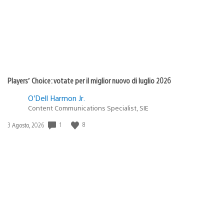
Players’ Choice: votate per il miglior nuovo di luglio 2026
O’Dell Harmon Jr.
Content Communications Specialist, SIE
1
8
Data
3 Agosto, 2026
di
pubblicazione: