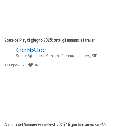
State of Play di giugno 2026: tutti gli annunci e i trailer
Gillen McAllister
Senior Specialist, Content Communications, SIE
16
Data
3 Giugno, 2026
di
pubblicazione:
Annunci del Summer Game Fest 2026: 16 giochi in arrivo su PS5