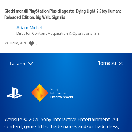
Giochi mensili PlayStation Plus di agosto: Dying Light 2 Stay Human:
Reloaded Edition, Big Walk, Signalis
Adam Michel
Director, Content Acquisition & Operations, SIE
7
Data
28 Luglio, 2026
di
pubblicazione:
Torna su
Italiano
Seleziona
Regione
una
attuale:
Regione
Sony
Interactive
Entertainment
Website © 2026 Sony Interactive Entertainment. All
content, game titles, trade names and/or trade dress,