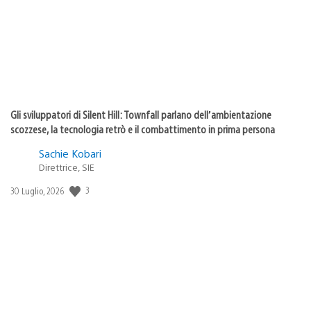
Gli sviluppatori di Silent Hill: Townfall parlano dell’ambientazione
scozzese, la tecnologia retrò e il combattimento in prima persona
Sachie Kobari
Direttrice, SIE
3
Data
30 Luglio, 2026
di
pubblicazione: