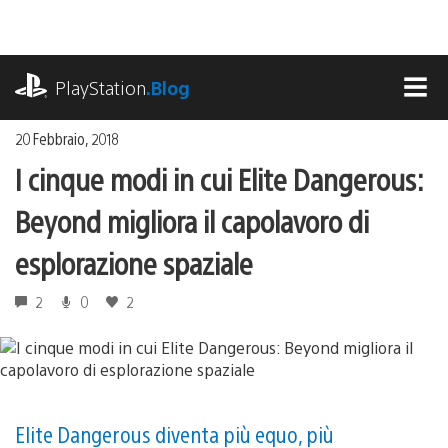
Salta
al
contenuto
playstation.com
PlayStation
.Blog
MEN
20 Febbraio, 2018
I cinque modi in cui Elite Dangerous:
Beyond migliora il capolavoro di
esplorazione spaziale
2
0
2
Elite Dangerous diventa più equo, più