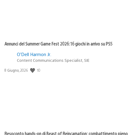
Annunci del Summer Game Fest 2026: 16 giochi in arrivo su PS5
O’Dell Harmon Jr.
Content Communications Specialist, SIE
10
Data
8 Giugno, 2026
di
pubblicazione:
Resoconto hands-on di Beast of Reincarnation: combattimento pieno