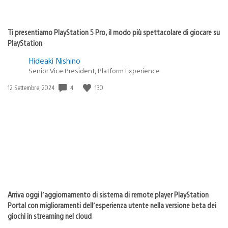
Ti presentiamo PlayStation 5 Pro, il modo più spettacolare di giocare su
PlayStation
Hideaki Nishino
Senior Vice President, Platform Experience
4
130
Data
12 Settembre, 2024
di
pubblicazione:
Arriva oggi l’aggiornamento di sistema di remote player PlayStation
Portal con miglioramenti dell’esperienza utente nella versione beta dei
giochi in streaming nel cloud