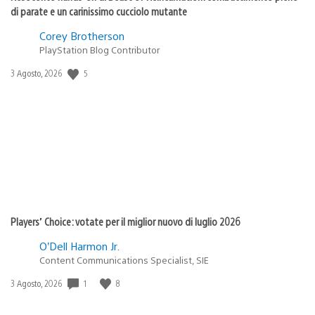
di parate e un carinissimo cucciolo mutante
Corey Brotherson
PlayStation Blog Contributor
5
Data
3 Agosto, 2026
di
pubblicazione:
Players’ Choice: votate per il miglior nuovo di luglio 2026
O’Dell Harmon Jr.
Content Communications Specialist, SIE
1
8
Data
3 Agosto, 2026
di
pubblicazione: