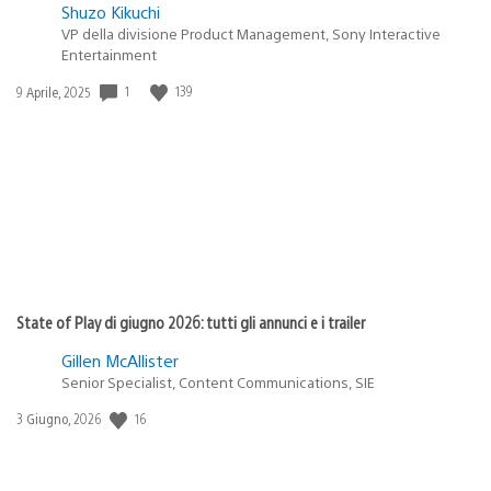
Shuzo Kikuchi
VP della divisione Product Management, Sony Interactive
Entertainment
1
139
Data
9 Aprile, 2025
di
pubblicazione:
State of Play di giugno 2026: tutti gli annunci e i trailer
Gillen McAllister
Senior Specialist, Content Communications, SIE
16
Data
3 Giugno, 2026
di
pubblicazione: