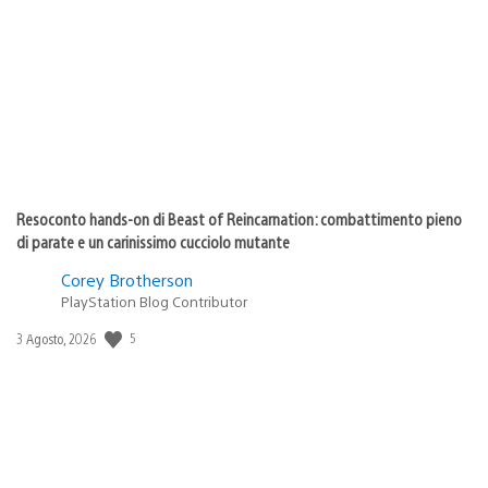
di
pubblicazione:
Resoconto hands-on di Beast of Reincarnation: combattimento pieno
di parate e un carinissimo cucciolo mutante
Corey Brotherson
PlayStation Blog Contributor
5
Data
3 Agosto, 2026
di
pubblicazione: