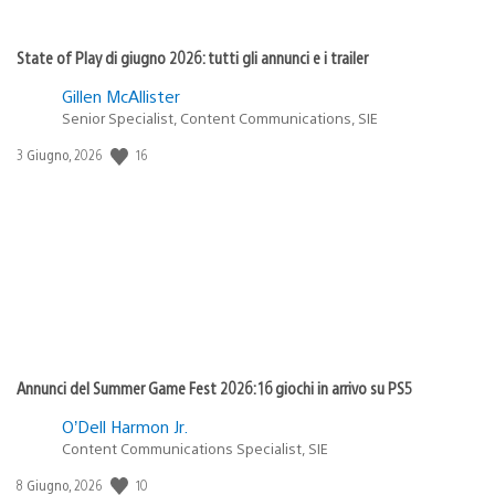
State of Play di giugno 2026: tutti gli annunci e i trailer
Gillen McAllister
Senior Specialist, Content Communications, SIE
16
Data
3 Giugno, 2026
di
pubblicazione:
Annunci del Summer Game Fest 2026: 16 giochi in arrivo su PS5
O’Dell Harmon Jr.
Content Communications Specialist, SIE
10
Data
8 Giugno, 2026