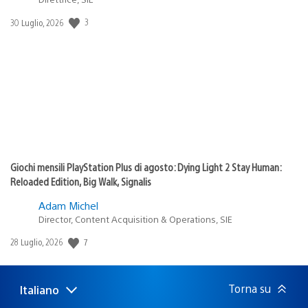
3
Data
30 Luglio, 2026
di
pubblicazione:
Giochi mensili PlayStation Plus di agosto: Dying Light 2 Stay Human:
Reloaded Edition, Big Walk, Signalis
Adam Michel
Director, Content Acquisition & Operations, SIE
7
Data
28 Luglio, 2026
di
pubblicazione:
Torna su
Italiano
Seleziona
Regione
una
attuale: