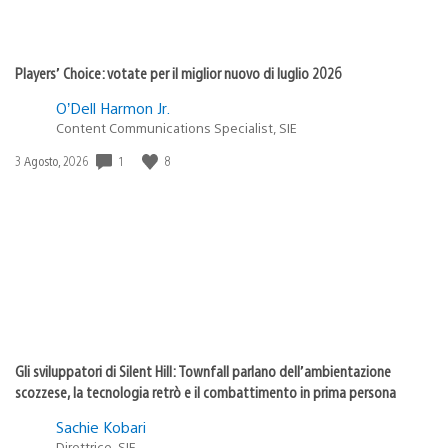
Players’ Choice: votate per il miglior nuovo di luglio 2026
O’Dell Harmon Jr.
Content Communications Specialist, SIE
1
8
Data
3 Agosto, 2026
di
pubblicazione:
Gli sviluppatori di Silent Hill: Townfall parlano dell’ambientazione
scozzese, la tecnologia retrò e il combattimento in prima persona
Sachie Kobari
Direttrice, SIE