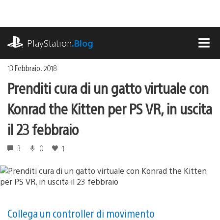
Salta
al
contenuto
playstation.com
PlayStation
.Blog
MEN
13 Febbraio, 2018
Prenditi cura di un gatto virtuale con
Konrad the Kitten per PS VR, in uscita
il 23 febbraio
3
0
1
Collega un controller di movimento