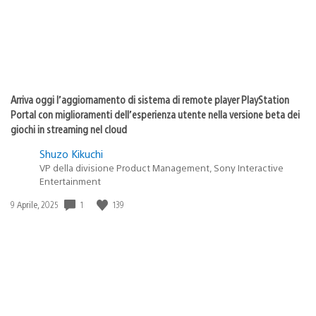
Arriva oggi l’aggiornamento di sistema di remote player PlayStation
Portal con miglioramenti dell’esperienza utente nella versione beta dei
giochi in streaming nel cloud
Shuzo Kikuchi
VP della divisione Product Management, Sony Interactive
Entertainment
1
139
Data
9 Aprile, 2025
di
pubblicazione: