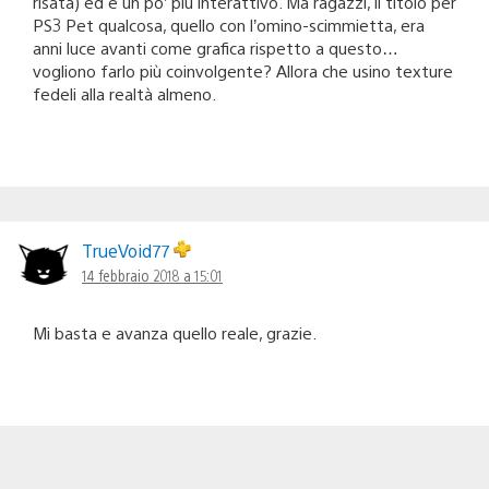
risata) ed è un po’ più interattivo. Ma ragazzi, il titolo per
PS3 Pet qualcosa, quello con l’omino-scimmietta, era
anni luce avanti come grafica rispetto a questo…
vogliono farlo più coinvolgente? Allora che usino texture
fedeli alla realtà almeno.
TrueVoid77
14 febbraio 2018 a 15:01
Mi basta e avanza quello reale, grazie.