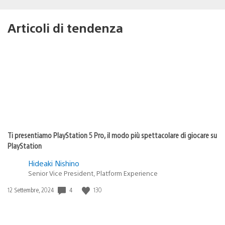
Articoli di tendenza
Ti presentiamo PlayStation 5 Pro, il modo più spettacolare di giocare su
PlayStation
Hideaki Nishino
Senior Vice President, Platform Experience
4
130
Data
12 Settembre, 2024
di
pubblicazione: