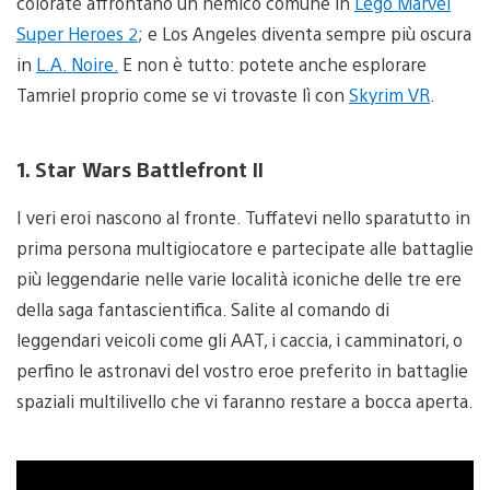
colorate affrontano un nemico comune in
Lego Marvel
Super Heroes 2
; e Los Angeles diventa sempre più oscura
in
L.A. Noire.
E non è tutto: potete anche esplorare
Tamriel proprio come se vi trovaste lì con
Skyrim VR
.
1. Star Wars Battlefront II
I veri eroi nascono al fronte. Tuffatevi nello sparatutto in
prima persona multigiocatore e partecipate alle battaglie
più leggendarie nelle varie località iconiche delle tre ere
della saga fantascientifica. Salite al comando di
leggendari veicoli come gli AAT, i caccia, i camminatori, o
perfino le astronavi del vostro eroe preferito in battaglie
spaziali multilivello che vi faranno restare a bocca aperta.