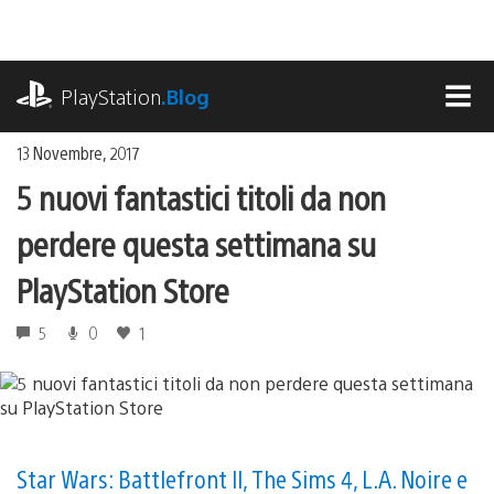
Salta
al
contenuto
playstation.com
PlayStation
.Blog
MEN
13 Novembre, 2017
5 nuovi fantastici titoli da non
perdere questa settimana su
PlayStation Store
5
0
1
Star Wars: Battlefront II, The Sims 4, L.A. Noire e