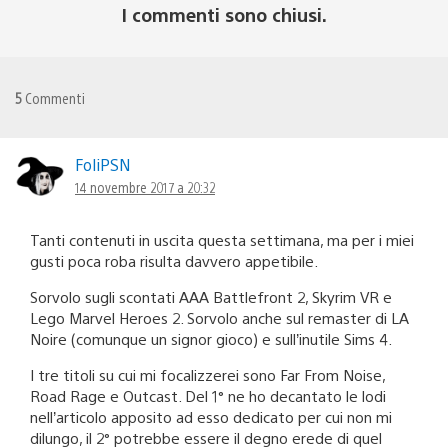
I commenti sono chiusi.
5
Commenti
FoliPSN
14 novembre 2017 a 20:32
Tanti contenuti in uscita questa settimana, ma per i miei
gusti poca roba risulta davvero appetibile.
Sorvolo sugli scontati AAA Battlefront 2, Skyrim VR e
Lego Marvel Heroes 2. Sorvolo anche sul remaster di LA
Noire (comunque un signor gioco) e sull’inutile Sims 4.
I tre titoli su cui mi focalizzerei sono Far From Noise,
Road Rage e Outcast. Del 1° ne ho decantato le lodi
nell’articolo apposito ad esso dedicato per cui non mi
dilungo, il 2° potrebbe essere il degno erede di quel