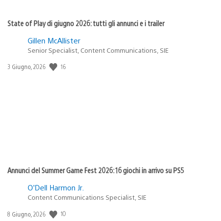
State of Play di giugno 2026: tutti gli annunci e i trailer
Gillen McAllister
Senior Specialist, Content Communications, SIE
16
Data
3 Giugno, 2026
di
pubblicazione:
Annunci del Summer Game Fest 2026: 16 giochi in arrivo su PS5
O’Dell Harmon Jr.
Content Communications Specialist, SIE
10
Data
8 Giugno, 2026