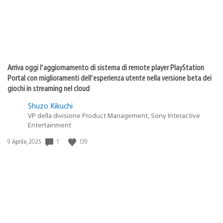
Arriva oggi l’aggiornamento di sistema di remote player PlayStation
Portal con miglioramenti dell’esperienza utente nella versione beta dei
giochi in streaming nel cloud
Shuzo Kikuchi
VP della divisione Product Management, Sony Interactive
Entertainment
1
139
Data
9 Aprile, 2025
di
pubblicazione: