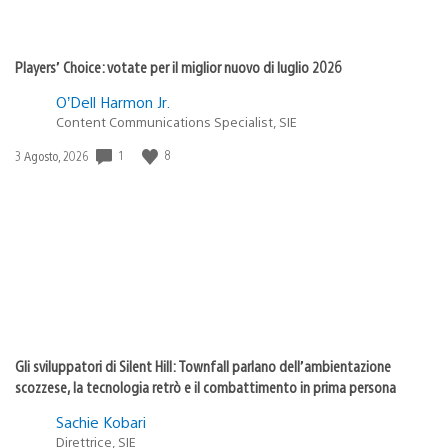
Players’ Choice: votate per il miglior nuovo di luglio 2026
O’Dell Harmon Jr.
Content Communications Specialist, SIE
1
8
Data
3 Agosto, 2026
di
pubblicazione:
Gli sviluppatori di Silent Hill: Townfall parlano dell’ambientazione
scozzese, la tecnologia retrò e il combattimento in prima persona
Sachie Kobari
Direttrice, SIE