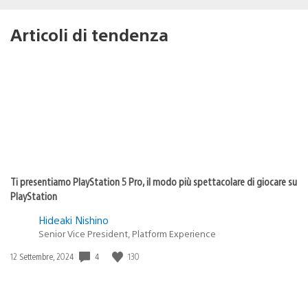
Articoli di tendenza
Ti presentiamo PlayStation 5 Pro, il modo più spettacolare di giocare su
PlayStation
Hideaki Nishino
Senior Vice President, Platform Experience
4
130
Data
12 Settembre, 2024
di
pubblicazione: