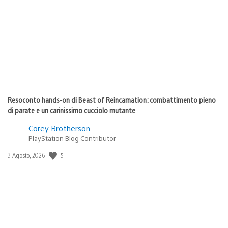
di
pubblicazione:
Resoconto hands-on di Beast of Reincarnation: combattimento pieno
di parate e un carinissimo cucciolo mutante
Corey Brotherson
PlayStation Blog Contributor
5
Data
3 Agosto, 2026
di
pubblicazione: