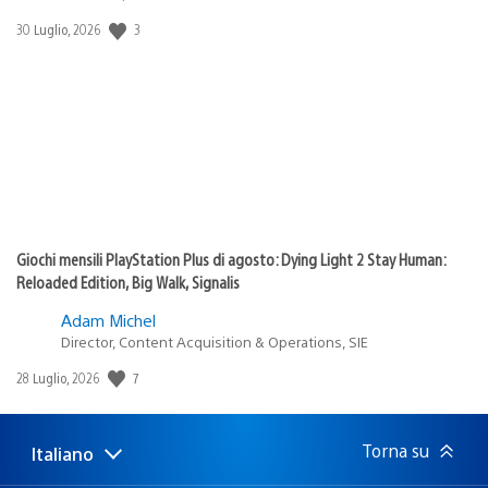
3
Data
30 Luglio, 2026
di
pubblicazione:
Giochi mensili PlayStation Plus di agosto: Dying Light 2 Stay Human:
Reloaded Edition, Big Walk, Signalis
Adam Michel
Director, Content Acquisition & Operations, SIE
7
Data
28 Luglio, 2026
di
pubblicazione:
Torna su
Italiano
Seleziona
Regione
una
attuale: