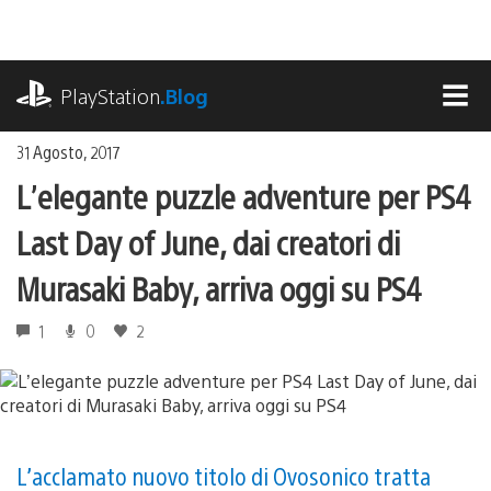
Salta
al
contenuto
playstation.com
PlayStation
.Blog
MEN
31 Agosto, 2017
L’elegante puzzle adventure per PS4
Last Day of June, dai creatori di
Murasaki Baby, arriva oggi su PS4
1
0
2
L’acclamato nuovo titolo di Ovosonico tratta