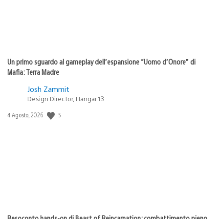
Un primo sguardo al gameplay dell’espansione “Uomo d’Onore” di
Mafia: Terra Madre
Josh Zammit
Design Director, Hangar 13
5
Data
4 Agosto, 2026
di
pubblicazione:
Resoconto hands-on di Beast of Reincarnation: combattimento pieno