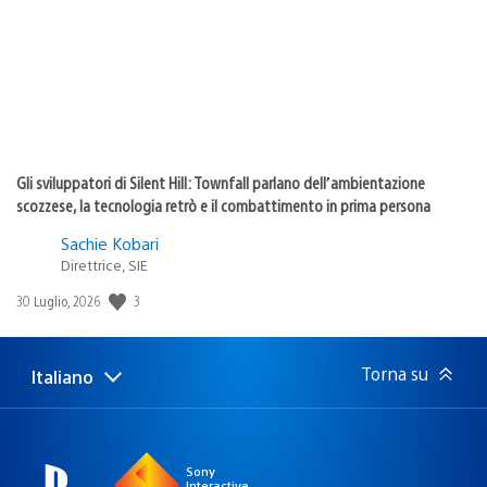
Gli sviluppatori di Silent Hill: Townfall parlano dell’ambientazione
scozzese, la tecnologia retrò e il combattimento in prima persona
Sachie Kobari
Direttrice, SIE
3
Data
30 Luglio, 2026
di
pubblicazione:
Torna su
Italiano
Seleziona
Regione
una
attuale:
Regione
Sony
Interactive