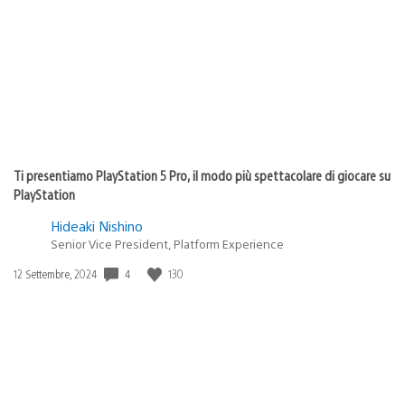
Ti presentiamo PlayStation 5 Pro, il modo più spettacolare di giocare su
PlayStation
Hideaki Nishino
Senior Vice President, Platform Experience
4
130
Data
12 Settembre, 2024
di
pubblicazione: