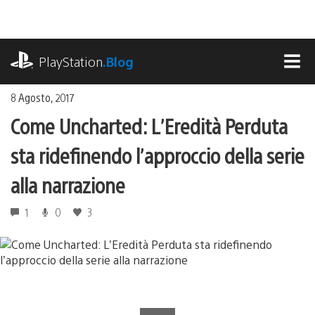
Salta
al
contenuto
playstation.com
PlayStation
.Blog
MEN
8 Agosto, 2017
Come Uncharted: L’Eredità Perduta
sta ridefinendo l’approccio della serie
alla narrazione
1
0
3