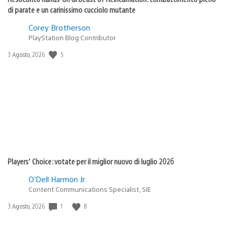
di parate e un carinissimo cucciolo mutante
Corey Brotherson
PlayStation Blog Contributor
5
Data
3 Agosto, 2026
di
pubblicazione:
Players’ Choice: votate per il miglior nuovo di luglio 2026
O’Dell Harmon Jr.
Content Communications Specialist, SIE
1
8
Data
3 Agosto, 2026
di
pubblicazione: