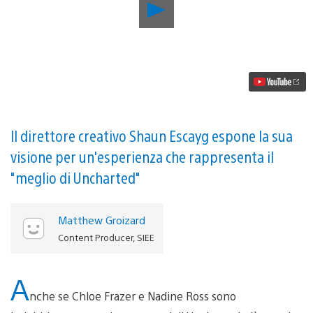
Riproduci
video
Come
Uncharted:
L’Eredità
Perduta
sta
ridefinendo
l’approccio
della
serie
Il direttore creativo Shaun Escayg espone la sua
alla
visione per un'esperienza che rappresenta il
narrazione
"meglio di Uncharted"
Matthew Groizard
Content Producer, SIEE
A
nche se Chloe Frazer e Nadine Ross sono