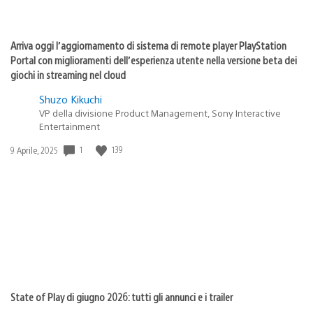
Arriva oggi l’aggiornamento di sistema di remote player PlayStation
Portal con miglioramenti dell’esperienza utente nella versione beta dei
giochi in streaming nel cloud
Shuzo Kikuchi
VP della divisione Product Management, Sony Interactive
Entertainment
1
139
Data
9 Aprile, 2025
di
pubblicazione:
State of Play di giugno 2026: tutti gli annunci e i trailer