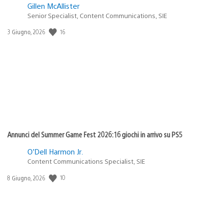
Gillen McAllister
Senior Specialist, Content Communications, SIE
16
Data
3 Giugno, 2026
di
pubblicazione:
Annunci del Summer Game Fest 2026: 16 giochi in arrivo su PS5
O’Dell Harmon Jr.
Content Communications Specialist, SIE
10
Data
8 Giugno, 2026
di
pubblicazione: