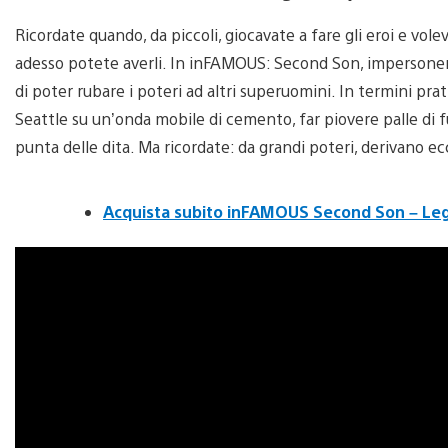
Ricordate quando, da piccoli, giocavate a fare gli eroi e vol
adesso potete averli. In inFAMOUS: Second Son, impersoner
di poter rubare i poteri ad altri superuomini. In termini prat
Seattle su un’onda mobile di cemento, far piovere palle di fu
punta delle dita. Ma ricordate: da grandi poteri, derivano e
Acquista subito inFAMOUS Second Son – Lege