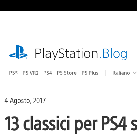
Salta
al
contenuto
playstation.com
PlayStation
.Blog
PS5
PS VR2
PS4
PS Store
PS Plus
Italiano
Seleziona
Regione
una
attuale:
Regione
4 Agosto, 2017
13 classici per PS4