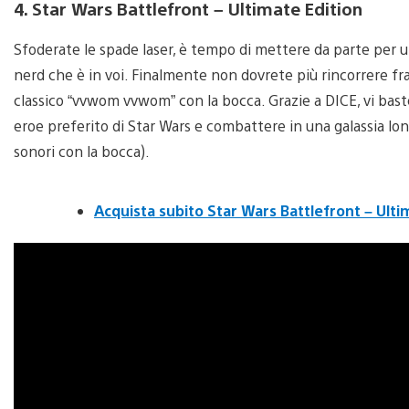
4. Star Wars Battlefront – Ultimate Edition
Sfoderate le spade laser, è tempo di mettere da parte per un p
nerd che è in voi. Finalmente non dovrete più rincorrere fra
classico “vvwom vvwom” con la bocca. Grazie a DICE, vi bast
eroe preferito di Star Wars e combattere in una galassia lont
sonori con la bocca).
Acquista subito Star Wars Battlefront – Ulti