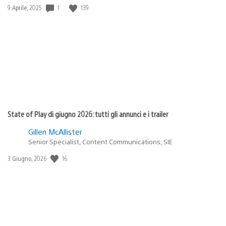
1
139
Data
9 Aprile, 2025
di
pubblicazione:
State of Play di giugno 2026: tutti gli annunci e i trailer
Gillen McAllister
Senior Specialist, Content Communications, SIE
16
Data
3 Giugno, 2026
di
pubblicazione: