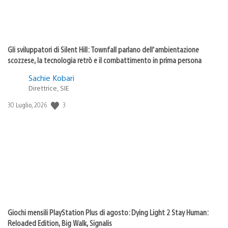
Gli sviluppatori di Silent Hill: Townfall parlano dell’ambientazione
scozzese, la tecnologia retrò e il combattimento in prima persona
Sachie Kobari
Direttrice, SIE
3
Data
30 Luglio, 2026
di
pubblicazione:
Giochi mensili PlayStation Plus di agosto: Dying Light 2 Stay Human:
Reloaded Edition, Big Walk, Signalis