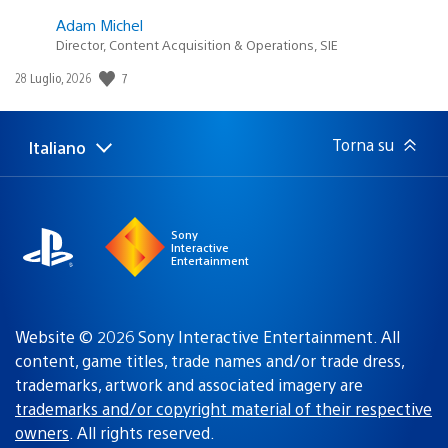
Adam Michel
Director, Content Acquisition & Operations, SIE
7
Data
28 Luglio, 2026
di
pubblicazione:
Torna su
Italiano
Seleziona
Regione
una
attuale:
Regione
Sony
Interactive
Entertainment
Website © 2026 Sony Interactive Entertainment. All
content, game titles, trade names and/or trade dress,
trademarks, artwork and associated imagery are
trademarks and/or copyright material of their respective
owners
. All rights reserved.