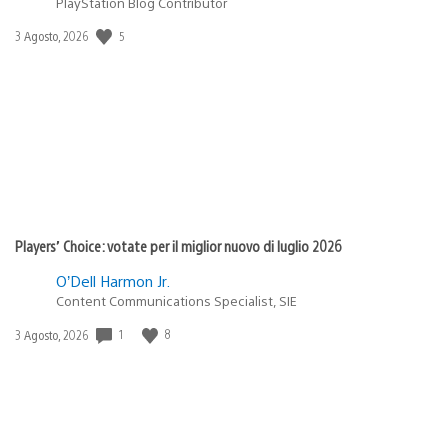
PlayStation Blog Contributor
5
Data
3 Agosto, 2026
di
pubblicazione:
Players’ Choice: votate per il miglior nuovo di luglio 2026
O’Dell Harmon Jr.
Content Communications Specialist, SIE
1
8
Data
3 Agosto, 2026
di
pubblicazione: