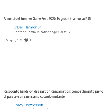
Annunci del Summer Game Fest 2026: 16 giochi in arrivo su PS5
O’Dell Harmon Jr.
Content Communications Specialist, SIE
10
Data
8 Giugno, 2026
di
pubblicazione:
Resoconto hands-on di Beast of Reincarnation: combattimento pieno
di parate e un carinissimo cucciolo mutante
Corey Brotherson