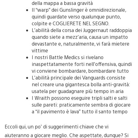
della mappa a bassa gravità
Il “warp” dei Gunslinger è omnidirezionale,
quindi guardate verso qualunque punto,
colpite e COGLIERETE NEL SEGNO.
L’abilità della corsa dei Juggernaut raddoppia
quando siete a mezz’aria, causa un impatto
devastante e, naturalmente, vi farà mietere
vittime
I nostri Battle Medics si rivelano
inaspettatamente forti nell’offensiva, quindi
vi conviene bombardare, bombardare tutto
L’abilità principale dei Vanguards consiste
nel creare una gigantesca bolla anti-gravità:
usatela per guadagnare più tempo in aria
I Wraith possono eseguire tripli salti e salti
sulle pareti: praticamente sembra di giocare
a “il pavimento è lava” tutto il santo tempo
Eccoli qui, un po’ di suggerimenti chiave che vi
aiuteranno a giocare meglio. Che aspettate, dunque? Si