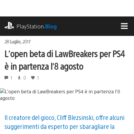
Salta
al
contenuto
playstation.com
PlayStation
.Blog
MEN
28 Luglio, 2017
L’open beta di LawBreakers per PS4
è in partenza l’8 agosto
1
0
1
Il creatore del gioco, Cliff Blezsinski, offre alcuni
suggerimenti da esperto per sbaragliare la