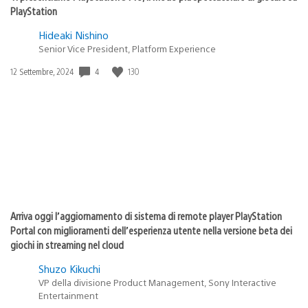
PlayStation
Hideaki Nishino
Senior Vice President, Platform Experience
4
130
Data
12 Settembre, 2024
di
pubblicazione:
Arriva oggi l’aggiornamento di sistema di remote player PlayStation
Portal con miglioramenti dell’esperienza utente nella versione beta dei
giochi in streaming nel cloud
Shuzo Kikuchi
VP della divisione Product Management, Sony Interactive
Entertainment