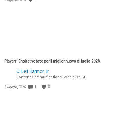
di
pubblicazione:
Players’ Choice: votate per il miglior nuovo di luglio 2026
O’Dell Harmon Jr.
Content Communications Specialist, SIE
1
8
Data
3 Agosto, 2026
di
pubblicazione: