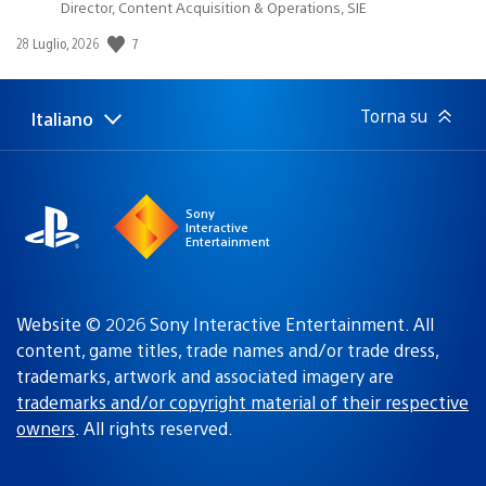
Director, Content Acquisition & Operations, SIE
7
Data
28 Luglio, 2026
di
pubblicazione:
Torna su
Italiano
Seleziona
Regione
una
attuale:
Regione
Sony
Interactive
Entertainment
Website © 2026 Sony Interactive Entertainment. All
content, game titles, trade names and/or trade dress,
trademarks, artwork and associated imagery are
trademarks and/or copyright material of their respective
owners
. All rights reserved.