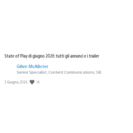
pubblicazione:
State of Play di giugno 2026: tutti gli annunci e i trailer
Gillen McAllister
Senior Specialist, Content Communications, SIE
16
Data
3 Giugno, 2026
di
pubblicazione: