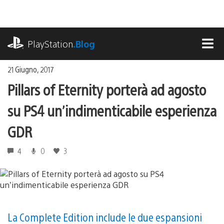
Salta
al
contenuto
playstation.com
PlayStation
.Blog
MEN
21 Giugno, 2017
Pillars of Eternity porterà ad agosto
su PS4 un’indimenticabile esperienza
GDR
4
0
3
La Complete Edition include le due espansioni