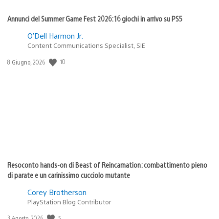
Annunci del Summer Game Fest 2026: 16 giochi in arrivo su PS5
O’Dell Harmon Jr.
Content Communications Specialist, SIE
10
Data
8 Giugno, 2026
di
pubblicazione:
Resoconto hands-on di Beast of Reincarnation: combattimento pieno
di parate e un carinissimo cucciolo mutante
Corey Brotherson
PlayStation Blog Contributor
5
Data
3 Agosto, 2026