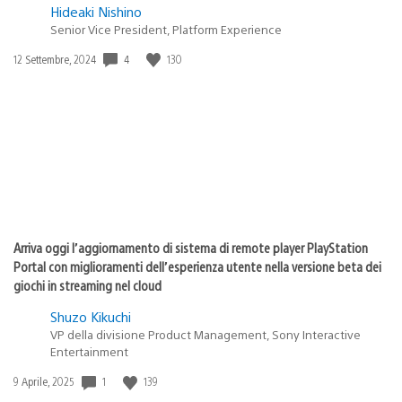
Hideaki Nishino
Senior Vice President, Platform Experience
4
130
Data
12 Settembre, 2024
di
pubblicazione:
Arriva oggi l’aggiornamento di sistema di remote player PlayStation
Portal con miglioramenti dell’esperienza utente nella versione beta dei
giochi in streaming nel cloud
Shuzo Kikuchi
VP della divisione Product Management, Sony Interactive
Entertainment
1
139
Data
9 Aprile, 2025
di