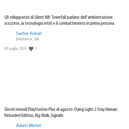
Gli sviluppatori di Silent Hill: Townfall parlano dell’ambientazione
scozzese, la tecnologia retrò e il combattimento in prima persona
Sachie Kobari
Direttrice, SIE
3
Data
30 Luglio, 2026
di
pubblicazione:
Giochi mensili PlayStation Plus di agosto: Dying Light 2 Stay Human:
Reloaded Edition, Big Walk, Signalis
Adam Michel