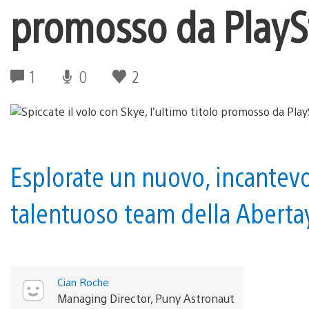
promosso da PlaySt
1
0
2
Esplorate un nuovo, incantev
talentuoso team della Abertay
Cian Roche
Managing Director, Puny Astronaut