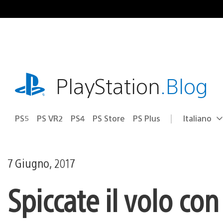
Salta
al
contenuto
playstation.com
PlayStation
.Blog
PS5
PS VR2
PS4
PS Store
PS Plus
Italiano
Seleziona
Regione
una
attuale:
Regione
7 Giugno, 2017
Spiccate il volo con