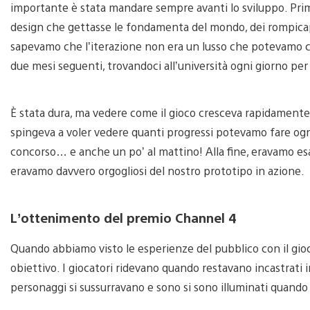
importante è stata mandare sempre avanti lo sviluppo. Prim
design che gettasse le fondamenta del mondo, dei rompicapi e d
sapevamo che l’iterazione non era un lusso che potevamo c
due mesi seguenti, trovandoci all’università ogni giorno per 
È stata dura, ma vedere come il gioco cresceva rapidament
spingeva a voler vedere quanti progressi potevamo fare ogni
concorso… e anche un po’ al mattino! Alla fine, eravamo esaus
eravamo davvero orgogliosi del nostro prototipo in azione.
L’ottenimento del premio Channel 4
Quando abbiamo visto le esperienze del pubblico con il gioc
obiettivo. I giocatori ridevano quando restavano incastrati i
personaggi si sussurravano e sono si sono illuminati quando 