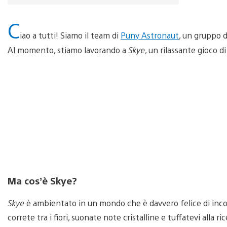
C
iao a tutti! Siamo il team di
Puny Astronaut
, un gruppo d
Al momento, stiamo lavorando a
Skye
, un rilassante gioco d
Ma cos’è Skye?
Skye
è ambientato in un mondo che è davvero felice di inco
correte tra i fiori, suonate note cristalline e tuffatevi alla r