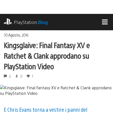
Salta
al
contenuto
playstation.com
PlayStation
.Blog
MEN
30 Agosto, 2016
Kingsglaive: Final Fantasy XV e
Ratchet & Clank approdano su
PlayStation Video
2
0
1
E Chris Evans torna a vestire i panni del