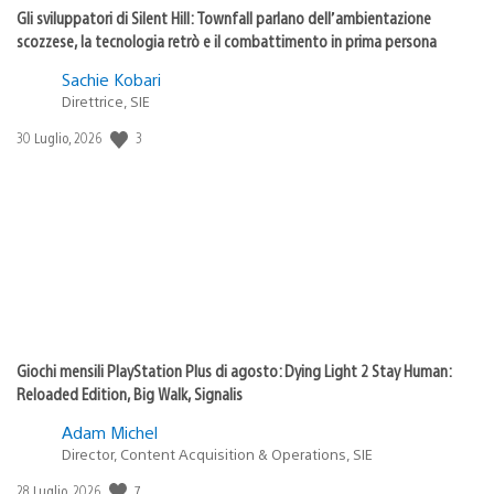
Gli sviluppatori di Silent Hill: Townfall parlano dell’ambientazione
scozzese, la tecnologia retrò e il combattimento in prima persona
Sachie Kobari
Direttrice, SIE
3
Data
30 Luglio, 2026
di
pubblicazione:
Giochi mensili PlayStation Plus di agosto: Dying Light 2 Stay Human:
Reloaded Edition, Big Walk, Signalis
Adam Michel
Director, Content Acquisition & Operations, SIE
7
Data
28 Luglio, 2026