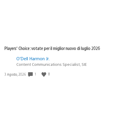
Players’ Choice: votate per il miglior nuovo di luglio 2026
O’Dell Harmon Jr.
Content Communications Specialist, SIE
1
8
Data
3 Agosto, 2026
di
pubblicazione: