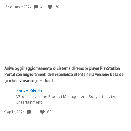
4
130
Data
12 Settembre, 2024
di
pubblicazione:
Arriva oggi l’aggiornamento di sistema di remote player PlayStation
Portal con miglioramenti dell’esperienza utente nella versione beta dei
giochi in streaming nel cloud
Shuzo Kikuchi
VP della divisione Product Management, Sony Interactive
Entertainment
1
139
Data
9 Aprile, 2025
di
pubblicazione: