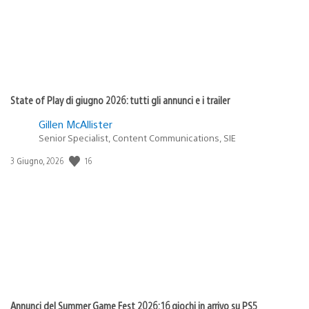
State of Play di giugno 2026: tutti gli annunci e i trailer
Gillen McAllister
Senior Specialist, Content Communications, SIE
16
Data
3 Giugno, 2026
di
pubblicazione:
Annunci del Summer Game Fest 2026: 16 giochi in arrivo su PS5