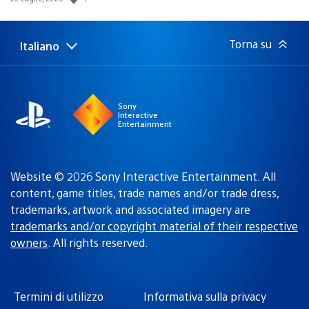
di
pubblicazione:
Torna su
Italiano
Seleziona
Regione
una
attuale:
Regione
Sony
Interactive
Entertainment
Website © 2026 Sony Interactive Entertainment. All
content, game titles, trade names and/or trade dress,
trademarks, artwork and associated imagery are
trademarks and/or copyright material of their respective
owners
. All rights reserved.
Termini di utilizzo
Informativa sulla privacy