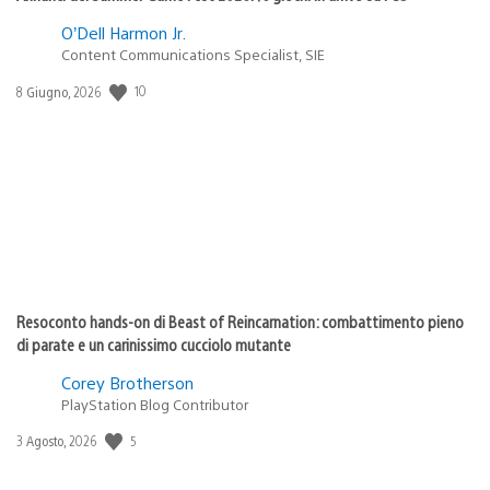
O’Dell Harmon Jr.
Content Communications Specialist, SIE
10
Data
8 Giugno, 2026
di
pubblicazione:
Resoconto hands-on di Beast of Reincarnation: combattimento pieno
di parate e un carinissimo cucciolo mutante
Corey Brotherson
PlayStation Blog Contributor
5
Data
3 Agosto, 2026
di
pubblicazione: