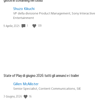
giochi in streaming nel cloud
Shuzo Kikuchi
VP della divisione Product Management, Sony Interactive
Entertainment
1
139
Data
9 Aprile, 2025
di
pubblicazione:
State of Play di giugno 2026: tutti gli annunci e i trailer
Gillen McAllister
Senior Specialist, Content Communications, SIE
16
Data
3 Giugno, 2026
di
pubblicazione: