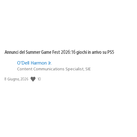
Annunci del Summer Game Fest 2026: 16 giochi in arrivo su PS5
O’Dell Harmon Jr.
Content Communications Specialist, SIE
10
Data
8 Giugno, 2026
di
pubblicazione: