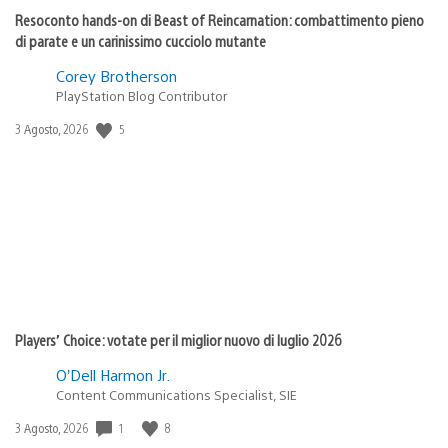
Resoconto hands-on di Beast of Reincarnation: combattimento pieno
di parate e un carinissimo cucciolo mutante
Corey Brotherson
PlayStation Blog Contributor
5
Data
3 Agosto, 2026
di
pubblicazione:
Players’ Choice: votate per il miglior nuovo di luglio 2026
O’Dell Harmon Jr.
Content Communications Specialist, SIE
1
8
Data
3 Agosto, 2026
di