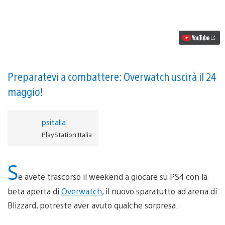
Overwatch:
10
cose
che
abbiamo
imparato
dalla
beta
Preparatevi a combattere: Overwatch uscirà il 24
maggio!
psitalia
PlayStation Italia
S
e avete trascorso il weekend a giocare su PS4 con la
beta aperta di
Overwatch
, il nuovo sparatutto ad arena di
Blizzard, potreste aver avuto qualche sorpresa.