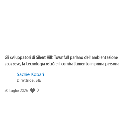
pubblicazione:
Gli sviluppatori di Silent Hill: Townfall parlano dell’ambientazione
scozzese, la tecnologia retrò e il combattimento in prima persona
Sachie Kobari
Direttrice, SIE
3
Data
30 Luglio, 2026
di
pubblicazione: