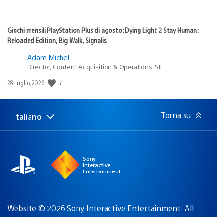
Giochi mensili PlayStation Plus di agosto: Dying Light 2 Stay Human:
Reloaded Edition, Big Walk, Signalis
Adam Michel
Director, Content Acquisition & Operations, SIE
7
Data
28 Luglio, 2026
di
pubblicazione:
Torna su
Italiano
Seleziona
Regione
una
attuale:
Regione
Sony
Interactive
Entertainment
Website © 2026 Sony Interactive Entertainment. All