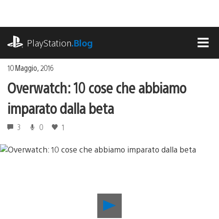
Salta
al
contenuto
playstation.com
PlayStation
.Blog
MEN
10 Maggio, 2016
Overwatch: 10 cose che abbiamo
imparato dalla beta
3
0
1
Riproduci
video