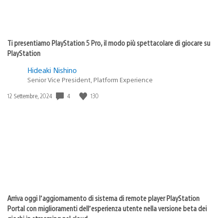
Ti presentiamo PlayStation 5 Pro, il modo più spettacolare di giocare su
PlayStation
Hideaki Nishino
Senior Vice President, Platform Experience
4
130
Data
12 Settembre, 2024
di
pubblicazione:
Arriva oggi l’aggiornamento di sistema di remote player PlayStation
Portal con miglioramenti dell’esperienza utente nella versione beta dei