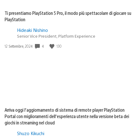
Ti presentiamo PlayStation 5 Pro, il modo più spettacolare di giocare su
PlayStation
Hideaki Nishino
Senior Vice President, Platform Experience
4
130
Data
12 Settembre, 2024
di
pubblicazione:
Arriva oggi l’aggiornamento di sistema di remote player PlayStation
Portal con miglioramenti dell’esperienza utente nella versione beta dei
giochi in streaming nel cloud
Shuzo Kikuchi