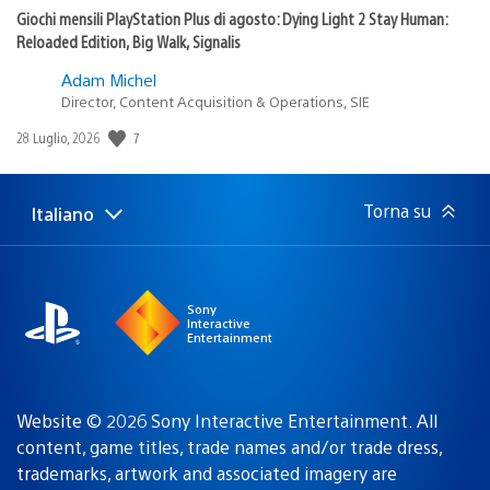
Giochi mensili PlayStation Plus di agosto: Dying Light 2 Stay Human:
Reloaded Edition, Big Walk, Signalis
Adam Michel
Director, Content Acquisition & Operations, SIE
7
Data
28 Luglio, 2026
di
pubblicazione:
Torna su
Italiano
Seleziona
Regione
una
attuale:
Regione
Sony
Interactive
Entertainment
Website © 2026 Sony Interactive Entertainment. All
content, game titles, trade names and/or trade dress,
trademarks, artwork and associated imagery are