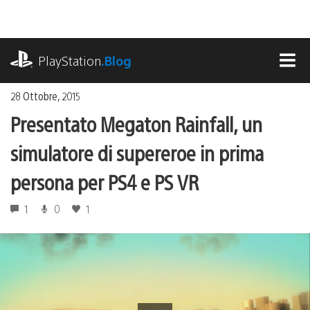
Salta
al
contenuto
playstation.com
PlayStation
.Blog
MEN
28 Ottobre, 2015
Presentato Megaton Rainfall, un
simulatore di supereroe in prima
persona per PS4 e PS VR
1
0
1