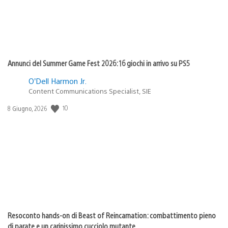
Annunci del Summer Game Fest 2026: 16 giochi in arrivo su PS5
O’Dell Harmon Jr.
Content Communications Specialist, SIE
10
Data
8 Giugno, 2026
di
pubblicazione:
Resoconto hands-on di Beast of Reincarnation: combattimento pieno
di parate e un carinissimo cucciolo mutante