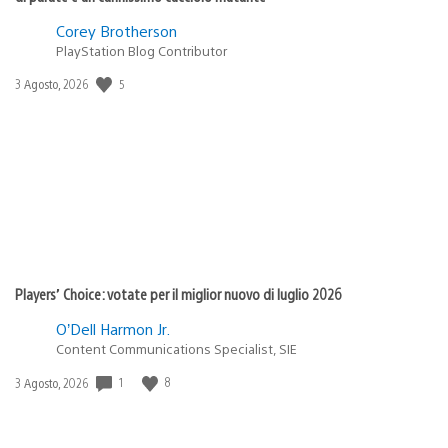
Corey Brotherson
PlayStation Blog Contributor
5
Data
3 Agosto, 2026
di
pubblicazione:
Players’ Choice: votate per il miglior nuovo di luglio 2026
O’Dell Harmon Jr.
Content Communications Specialist, SIE
1
8
Data
3 Agosto, 2026
di
pubblicazione: