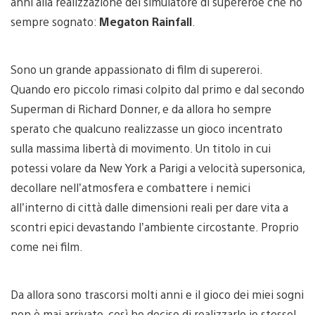
anni alla realizzazione del simulatore di supereroe che ho
sempre sognato:
Megaton Rainfall
.
Sono un grande appassionato di film di supereroi.
Quando ero piccolo rimasi colpito dal primo e dal secondo
Superman di Richard Donner, e da allora ho sempre
sperato che qualcuno realizzasse un gioco incentrato
sulla massima libertà di movimento. Un titolo in cui
potessi volare da New York a Parigi a velocità supersonica,
decollare nell’atmosfera e combattere i nemici
all’interno di città dalle dimensioni reali per dare vita a
scontri epici devastando l’ambiente circostante. Proprio
come nei film.
Da allora sono trascorsi molti anni e il gioco dei miei sogni
non è mai arrivato, così ho deciso di realizzarlo io stesso!