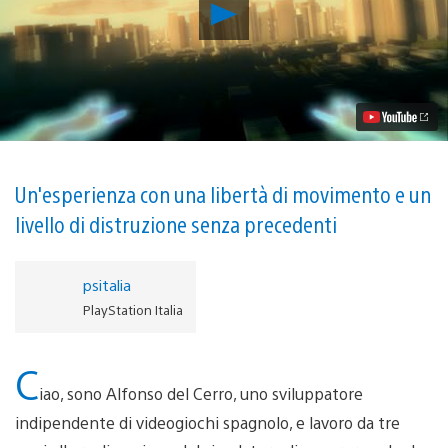
Riproduci
video
Presentato
Megaton
Rainfall,
un
simulatore
di
supereroe
in
prima
Un'esperienza con una libertà di movimento e un
persona
livello di distruzione senza precedenti
per
PS4
e
PS
psitalia
VR
PlayStation Italia
C
iao, sono Alfonso del Cerro, uno sviluppatore
indipendente di videogiochi spagnolo, e lavoro da tre