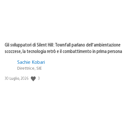
Gli sviluppatori di Silent Hill: Townfall parlano dell’ambientazione
scozzese, la tecnologia retrò e il combattimento in prima persona
Sachie Kobari
Direttrice, SIE
3
Data
30 Luglio, 2026
di
pubblicazione: