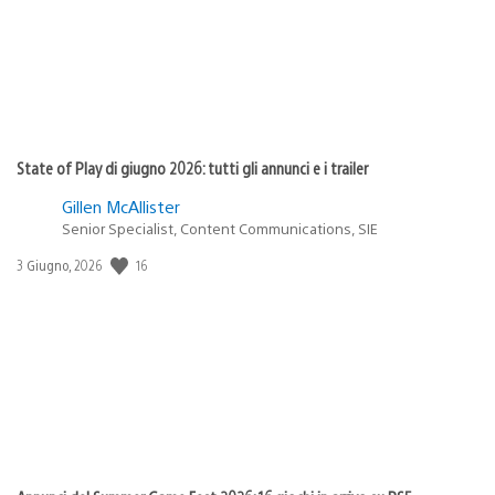
State of Play di giugno 2026: tutti gli annunci e i trailer
Gillen McAllister
Senior Specialist, Content Communications, SIE
16
Data
3 Giugno, 2026
di
pubblicazione: