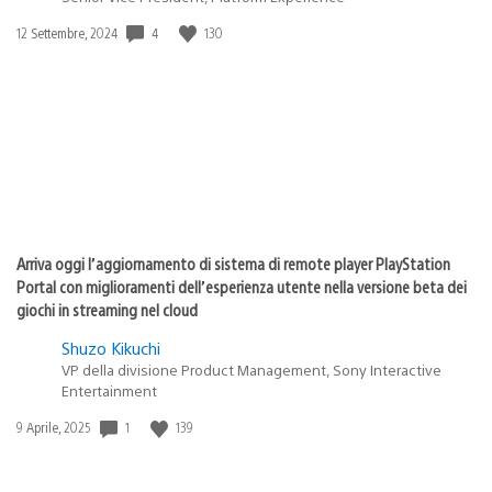
4
130
Data
12 Settembre, 2024
di
pubblicazione:
Arriva oggi l’aggiornamento di sistema di remote player PlayStation
Portal con miglioramenti dell’esperienza utente nella versione beta dei
giochi in streaming nel cloud
Shuzo Kikuchi
VP della divisione Product Management, Sony Interactive
Entertainment
1
139
Data
9 Aprile, 2025
di
pubblicazione: