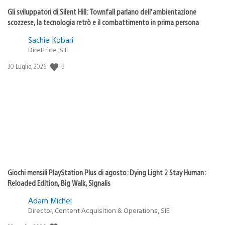
Gli sviluppatori di Silent Hill: Townfall parlano dell’ambientazione
scozzese, la tecnologia retrò e il combattimento in prima persona
Sachie Kobari
Direttrice, SIE
3
Data
30 Luglio, 2026
di
pubblicazione:
Giochi mensili PlayStation Plus di agosto: Dying Light 2 Stay Human:
Reloaded Edition, Big Walk, Signalis
Adam Michel
Director, Content Acquisition & Operations, SIE