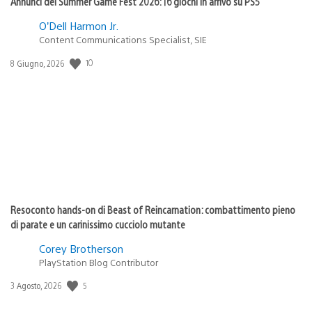
Annunci del Summer Game Fest 2026: 16 giochi in arrivo su PS5
O’Dell Harmon Jr.
Content Communications Specialist, SIE
10
Data
8 Giugno, 2026
di
pubblicazione:
Resoconto hands-on di Beast of Reincarnation: combattimento pieno
di parate e un carinissimo cucciolo mutante
Corey Brotherson
PlayStation Blog Contributor
5
Data
3 Agosto, 2026
di
pubblicazione: