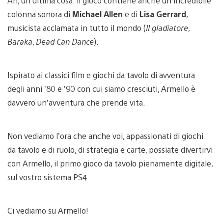
Ah, un’ultima cosa: il gioco contiene anche un’incredibile
colonna sonora di
Michael Allen
e di
Lisa Gerrard
,
musicista acclamata in tutto il mondo (
Il gladiatore
,
Baraka
,
Dead Can Dance
).
Ispirato ai classici film e giochi da tavolo di avventura
degli anni ’80 e ’90 con cui siamo cresciuti, Armello è
davvero un’avventura che prende vita.
Non vediamo l’ora che anche voi, appassionati di giochi
da tavolo e di ruolo, di strategia e carte, possiate divertirvi
con Armello, il primo gioco da tavolo pienamente digitale,
sul vostro sistema PS4.
Ci vediamo su Armello!