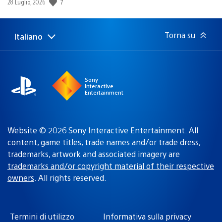
7
Data
28 Luglio, 2026
di
pubblicazione:
Torna su
Italiano
Seleziona
Regione
una
attuale:
Regione
Sony
Interactive
Entertainment
Website © 2026 Sony Interactive Entertainment. All
content, game titles, trade names and/or trade dress,
trademarks, artwork and associated imagery are
trademarks and/or copyright material of their respective
owners
. All rights reserved.
Termini di utilizzo
Informativa sulla privacy