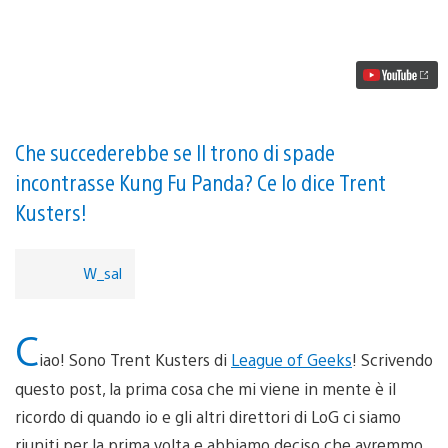
Il
bel
gioco
da
tavolo
digitale
Armello
si
prepara
Che succederebbe se Il trono di spade
all’uscita
incontrasse Kung Fu Panda? Ce lo dice Trent
su
PS4
Kusters!
W_sal
C
iao! Sono Trent Kusters di
League of Geeks
! Scrivendo
questo post, la prima cosa che mi viene in mente è il
ricordo di quando io e gli altri direttori di LoG ci siamo
riuniti per la prima volta e abbiamo deciso che avremmo