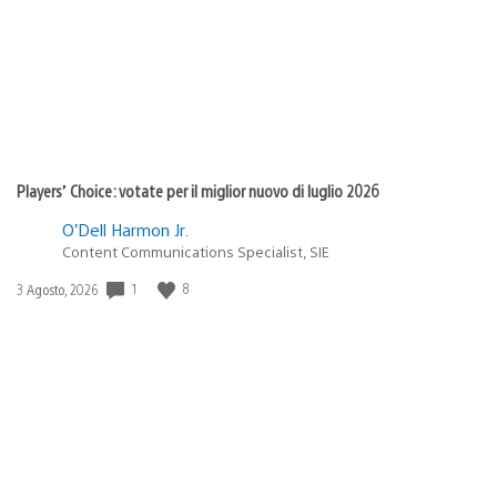
Players’ Choice: votate per il miglior nuovo di luglio 2026
O’Dell Harmon Jr.
Content Communications Specialist, SIE
1
8
Data
3 Agosto, 2026
di
pubblicazione: