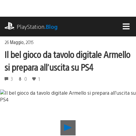
Salta
al
contenuto
playstation.com
PlayStation
.Blog
MEN
26 Maggio, 2015
Il bel gioco da tavolo digitale Armello
si prepara all’uscita su PS4
3
0
1
Riproduci
video