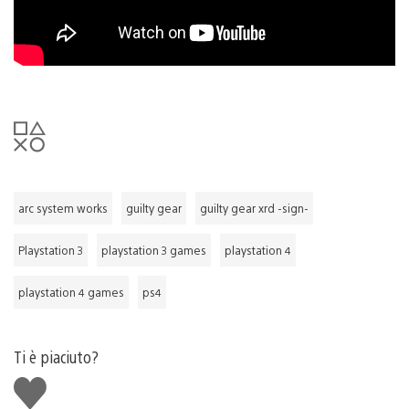
arc system works
guilty gear
guilty gear xrd -sign-
Playstation 3
playstation 3 games
playstation 4
playstation 4 games
ps4
Ti è piaciuto?
Mi
piace