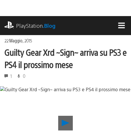
Salta
al
contenuto
playstation.com
PlayStation
.Blog
MEN
22 Maggio, 2015
Guilty Gear Xrd ~Sign~ arriva su PS3 e
PS4 il prossimo mese
1
0
Riproduci
video