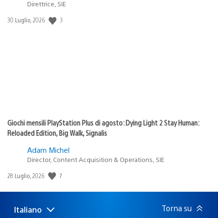
Direttrice, SIE
3
Data
30 Luglio, 2026
di
pubblicazione:
Giochi mensili PlayStation Plus di agosto: Dying Light 2 Stay Human:
Reloaded Edition, Big Walk, Signalis
Adam Michel
Director, Content Acquisition & Operations, SIE
7
Data
28 Luglio, 2026
di
pubblicazione:
Torna su
Italiano
Seleziona
Regione