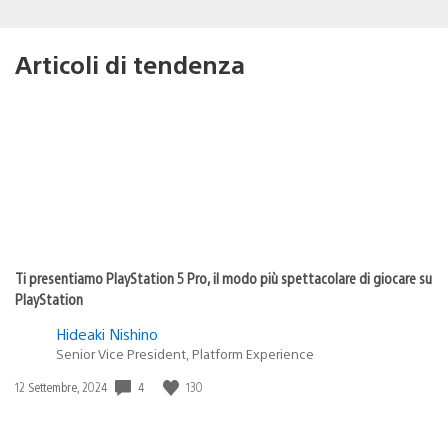
Articoli di tendenza
Ti presentiamo PlayStation 5 Pro, il modo più spettacolare di giocare su
PlayStation
Hideaki Nishino
Senior Vice President, Platform Experience
4
130
Data
12 Settembre, 2024
di
pubblicazione: