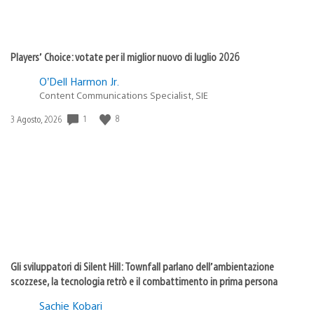
Players’ Choice: votate per il miglior nuovo di luglio 2026
O’Dell Harmon Jr.
Content Communications Specialist, SIE
1
8
Data
3 Agosto, 2026
di
pubblicazione:
Gli sviluppatori di Silent Hill: Townfall parlano dell’ambientazione
scozzese, la tecnologia retrò e il combattimento in prima persona
Sachie Kobari