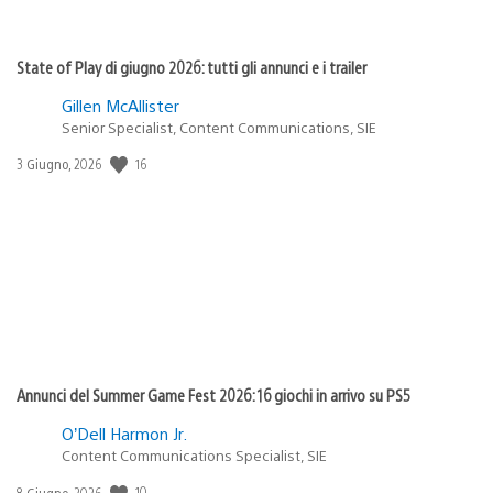
State of Play di giugno 2026: tutti gli annunci e i trailer
Gillen McAllister
Senior Specialist, Content Communications, SIE
16
Data
3 Giugno, 2026
di
pubblicazione:
Annunci del Summer Game Fest 2026: 16 giochi in arrivo su PS5
O’Dell Harmon Jr.
Content Communications Specialist, SIE
10
Data
8 Giugno, 2026