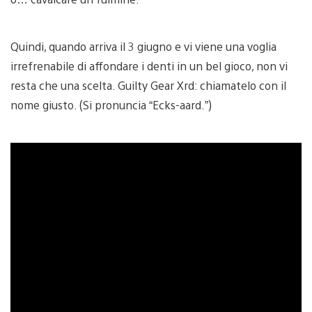
Quindi, quando arriva il 3 giugno e vi viene una voglia
irrefrenabile di affondare i denti in un bel gioco, non vi
resta che una scelta. Guilty Gear Xrd: chiamatelo con il
nome giusto. (Si pronuncia “Ecks-aard.”)