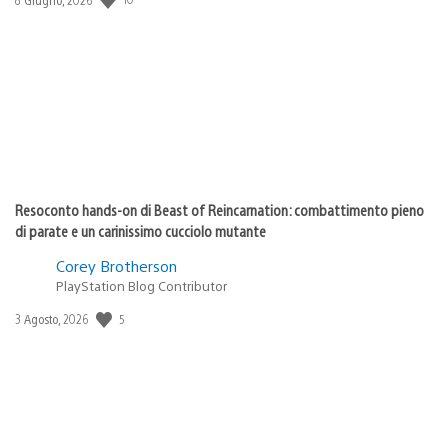
di
pubblicazione:
Resoconto hands-on di Beast of Reincarnation: combattimento pieno
di parate e un carinissimo cucciolo mutante
Corey Brotherson
PlayStation Blog Contributor
5
Data
3 Agosto, 2026
di
pubblicazione: