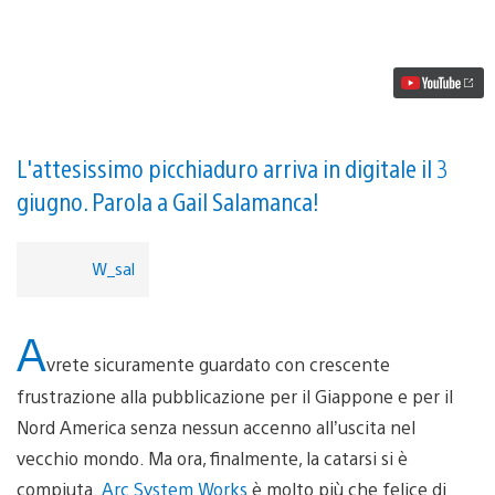
Guilty
Gear
Xrd
~Sign~
arriva
su
PS3
e
PS4
L'attesissimo picchiaduro arriva in digitale il 3
il
giugno. Parola a Gail Salamanca!
prossimo
mese
W_sal
A
vrete sicuramente guardato con crescente
frustrazione alla pubblicazione per il Giappone e per il
Nord America senza nessun accenno all’uscita nel
vecchio mondo. Ma ora, finalmente, la catarsi si è
compiuta.
Arc System Works
è molto più che felice di