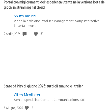
Portal con miglioramenti dell’esperienza utente nella versione beta dei
giochi in streaming nel cloud
Shuzo Kikuchi
VP della divisione Product Management, Sony Interactive
Entertainment
1
139
Data
9 Aprile, 2025
di
pubblicazione:
State of Play di giugno 2026: tutti gli annunci e i trailer
Gillen McAllister
Senior Specialist, Content Communications, SIE
16
Data
3 Giugno, 2026