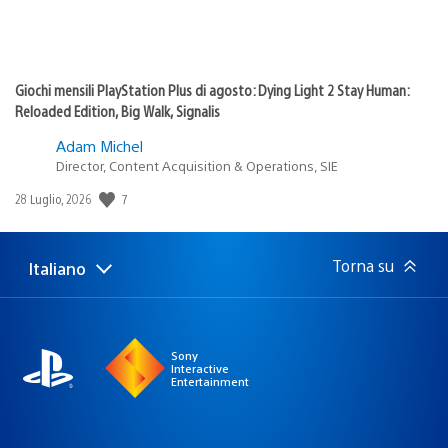
Giochi mensili PlayStation Plus di agosto: Dying Light 2 Stay Human:
Reloaded Edition, Big Walk, Signalis
Adam Michel
Director, Content Acquisition & Operations, SIE
7
Data
28 Luglio, 2026
di
pubblicazione:
Torna su
Italiano
Seleziona
Regione
una
attuale:
Regione
Sony
Interactive
Entertainment