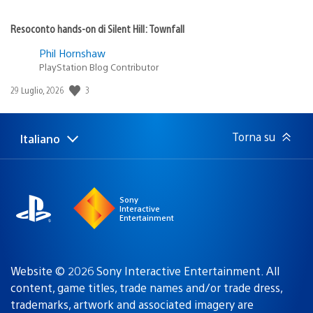
Resoconto hands-on di Silent Hill: Townfall
Phil Hornshaw
PlayStation Blog Contributor
3
Data
29 Luglio, 2026
di
pubblicazione:
Torna su
Italiano
Seleziona
Regione
una
attuale:
Regione
Sony
Interactive
Entertainment
Website © 2026 Sony Interactive Entertainment. All
content, game titles, trade names and/or trade dress,
trademarks, artwork and associated imagery are