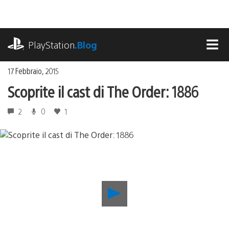
Salta
al
contenuto
playstation.com
PlayStation
.Blog
MEN
17 Febbraio, 2015
Scoprite il cast di The Order: 1886
2
0
1
Riproduci
video
Scoprite
il
cast