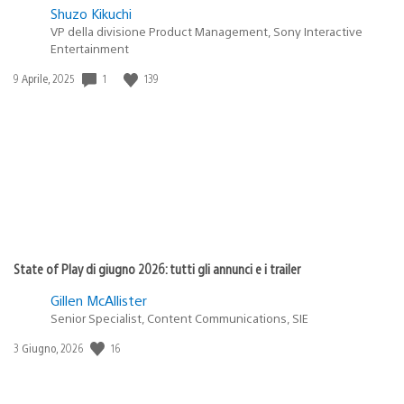
Shuzo Kikuchi
VP della divisione Product Management, Sony Interactive
Entertainment
1
139
Data
9 Aprile, 2025
di
pubblicazione:
State of Play di giugno 2026: tutti gli annunci e i trailer
Gillen McAllister
Senior Specialist, Content Communications, SIE
16
Data
3 Giugno, 2026
di
pubblicazione: