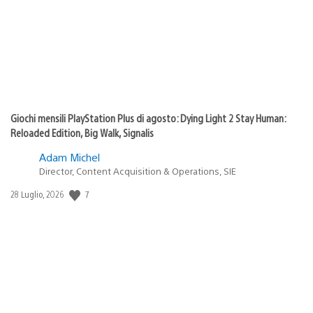
Giochi mensili PlayStation Plus di agosto: Dying Light 2 Stay Human:
Reloaded Edition, Big Walk, Signalis
Adam Michel
Director, Content Acquisition & Operations, SIE
7
Data
28 Luglio, 2026
di
pubblicazione: