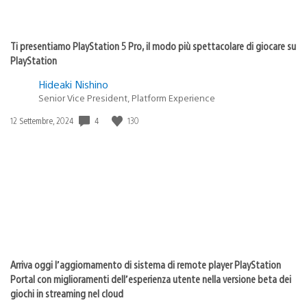
Ti presentiamo PlayStation 5 Pro, il modo più spettacolare di giocare su
PlayStation
Hideaki Nishino
Senior Vice President, Platform Experience
4
130
Data
12 Settembre, 2024
di
pubblicazione:
Arriva oggi l’aggiornamento di sistema di remote player PlayStation
Portal con miglioramenti dell’esperienza utente nella versione beta dei
giochi in streaming nel cloud