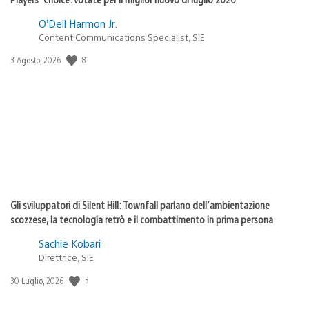
O’Dell Harmon Jr.
Content Communications Specialist, SIE
8
Data
3 Agosto, 2026
di
pubblicazione:
Gli sviluppatori di Silent Hill: Townfall parlano dell’ambientazione
scozzese, la tecnologia retrò e il combattimento in prima persona
Sachie Kobari
Direttrice, SIE
3
Data
30 Luglio, 2026
di
pubblicazione: