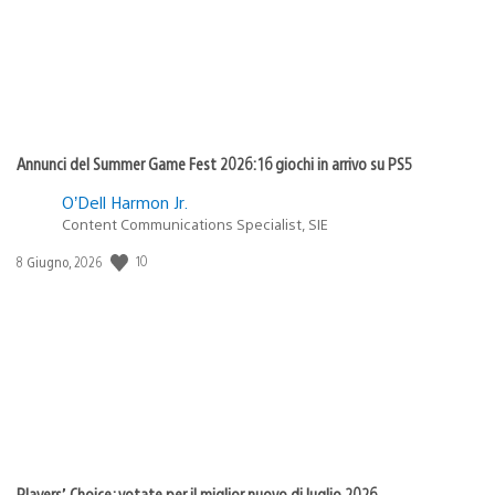
Annunci del Summer Game Fest 2026: 16 giochi in arrivo su PS5
O’Dell Harmon Jr.
Content Communications Specialist, SIE
10
Data
8 Giugno, 2026
di
pubblicazione:
Players’ Choice: votate per il miglior nuovo di luglio 2026