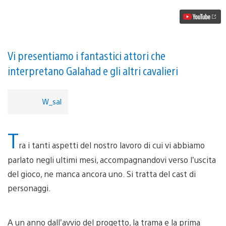
di
The
Order:
1886
Vi presentiamo i fantastici attori che
interpretano Galahad e gli altri cavalieri
W_sal
T
ra i tanti aspetti del nostro lavoro di cui vi abbiamo
parlato negli ultimi mesi, accompagnandovi verso l’uscita
del gioco, ne manca ancora uno. Si tratta del cast di
personaggi.
A un anno dall’avvio del progetto, la trama e la prima