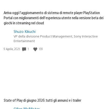
Arriva oggi l’aggiornamento di sistema di remote player PlayStation
Portal con miglioramenti dell’esperienza utente nella versione beta dei
giochi in streaming nel cloud
Shuzo Kikuchi
VP della divisione Product Management, Sony Interactive
Entertainment
1
139
Data
9 Aprile, 2025
di
pubblicazione:
State of Play di giugno 2026: tutti gli annunci e i trailer
Gillen McAllister