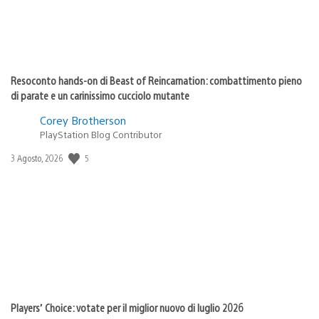
Resoconto hands-on di Beast of Reincarnation: combattimento pieno
di parate e un carinissimo cucciolo mutante
Corey Brotherson
PlayStation Blog Contributor
5
Data
3 Agosto, 2026
di
pubblicazione:
Players’ Choice: votate per il miglior nuovo di luglio 2026