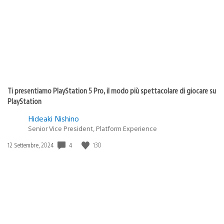
Ti presentiamo PlayStation 5 Pro, il modo più spettacolare di giocare su
PlayStation
Hideaki Nishino
Senior Vice President, Platform Experience
4
130
Data
12 Settembre, 2024
di
pubblicazione: