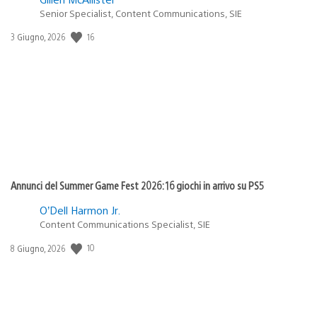
Senior Specialist, Content Communications, SIE
16
Data
3 Giugno, 2026
di
pubblicazione:
Annunci del Summer Game Fest 2026: 16 giochi in arrivo su PS5
O’Dell Harmon Jr.
Content Communications Specialist, SIE
10
Data
8 Giugno, 2026
di
pubblicazione: