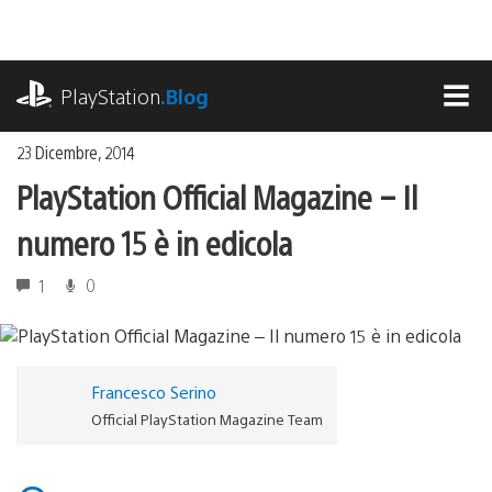
Salta
al
contenuto
playstation.com
PlayStation
.Blog
MEN
23 Dicembre, 2014
PlayStation Official Magazine – Il
numero 15 è in edicola
1
0
Francesco Serino
Official PlayStation Magazine Team