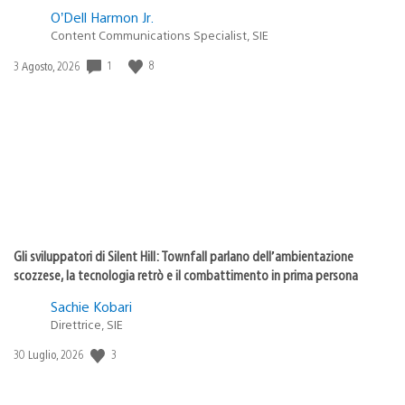
O’Dell Harmon Jr.
Content Communications Specialist, SIE
1
8
Data
3 Agosto, 2026
di
pubblicazione:
Gli sviluppatori di Silent Hill: Townfall parlano dell’ambientazione
scozzese, la tecnologia retrò e il combattimento in prima persona
Sachie Kobari
Direttrice, SIE
3
Data
30 Luglio, 2026
di
pubblicazione: