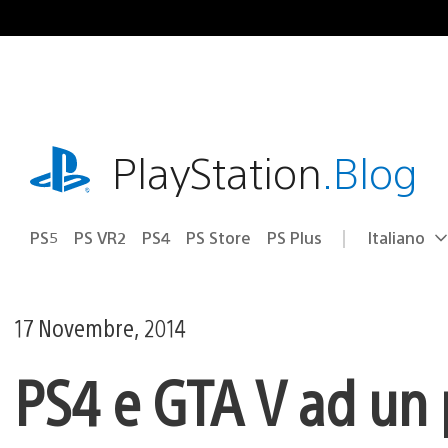
Salta
al
contenuto
playstation.com
PlayStation
.Blog
PS5
PS VR2
PS4
PS Store
PS Plus
Italiano
Seleziona
Regione
una
attuale:
Regione
17 Novembre, 2014
PS4 e GTA V ad un p