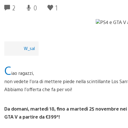
2
0
1
W_sal
C
iao ragazzi,
non vedete l’ora di mettere piede nella scintillante Los Sa
Abbiamo l’offerta che fa per voi!
Da domani, martedì 18, fino a martedì 25 novembre nei ri
GTA V a partire da €399*!