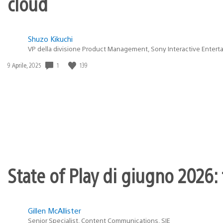
cloud
Shuzo Kikuchi
VP della divisione Product Management, Sony Interactive Entert
1
139
Data
9 Aprile, 2025
di
pubblicazione:
State of Play di giugno 2026: t
Gillen McAllister
Senior Specialist, Content Communications, SIE