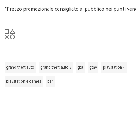
*Prezzo promozionale consigliato al pubblico nei punti vendi
grand theft auto
grand theft auto v
gta
gtav
playstation 4
playstation 4 games
ps4