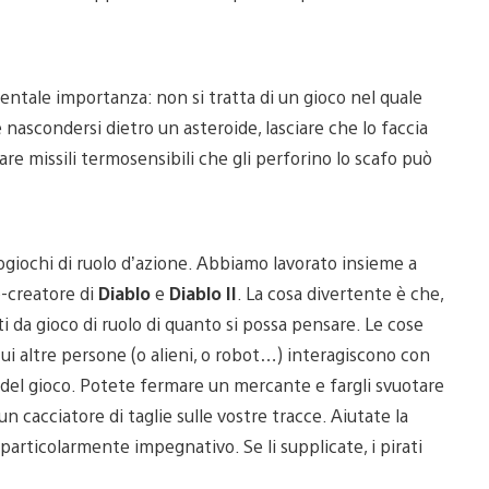
amentale importanza: non si tratta di un gioco nel quale
e nascondersi dietro un asteroide, lasciare che lo faccia
iare missili termosensibili che gli perforino lo scafo può
giochi di ruolo d’azione. Abbiamo lavorato insieme a
o-creatore di
Diablo
e
Diablo II
. La cosa divertente è che,
i da gioco di ruolo di quanto si possa pensare. Le cose
ui altre persone (o alieni, o robot…) interagiscono con
ali del gioco. Potete fermare un mercante e fargli svuotare
un cacciatore di taglie sulle vostre tracce. Aiutate la
articolarmente impegnativo. Se li supplicate, i pirati