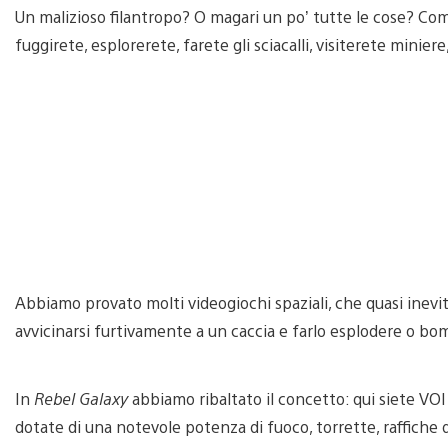
Un malizioso filantropo? O magari un po’ tutte le cose? Co
fuggirete, esplorerete, farete gli sciacalli, visiterete minie
Abbiamo provato molti videogiochi spaziali, che quasi inev
avvicinarsi furtivamente a un caccia e farlo esplodere o 
In
Rebel Galaxy
abbiamo ribaltato il concetto: qui siete VOI
dotate di una notevole potenza di fuoco, torrette, raffiche di