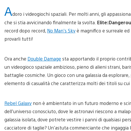
A
doro i videogiochi spaziali. Per molti anni, gli appassi
che si stia avvicinando finalmente la svolta.
Elite:Dangero
record dopo record,
No Man’s Sky
è magnifico e surreale ed
provarli tutti!
Ora anche
Double Damage
sta apportando il proprio contri
un videogioco spaziale ambizioso, pieno di alieni strani, barist
battaglie cosmiche. Un gioco con una galassia da esplorare, pe
elemento di casualità che caratterizza molti dei titoli su cu
Rebel Galaxy
non è ambientato in un futuro moderno e scinti
dell’universo conosciuto, dove le astronavi riescono a mala
galassia isolata, dove potrete vestire i panni di qualsiasi
cacciatore di taglie? Un’astuta commerciante che ingaggia l