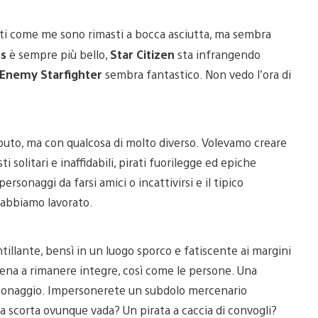
onati come me sono rimasti a bocca asciutta, ma sembra
us
è sempre più bello,
Star Citizen
sta infrangendo
Enemy Starfighter
sembra fantastico. Non vedo l’ora di
buto, ma con qualcosa di molto diverso. Volevamo creare
i solitari e inaffidabili, pirati fuorilegge ed epiche
rsonaggi da farsi amici o incattivirsi e il tipico
i abbiamo lavorato.
llante, bensì in un luogo sporco e fatiscente ai margini
pena a rimanere integre, così come le persone. Una
 personaggio. Impersonerete un subdolo mercenario
a scorta ovunque vada? Un pirata a caccia di convogli?