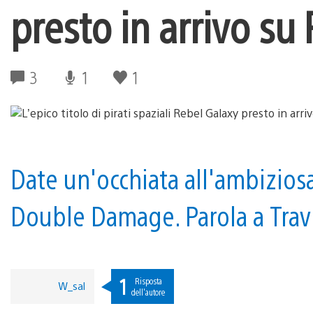
presto in arrivo su
3
1
1
Date un'occhiata all'ambiziosa
Double Damage. Parola a Travi
1
Risposta
W_sal
dell'autore