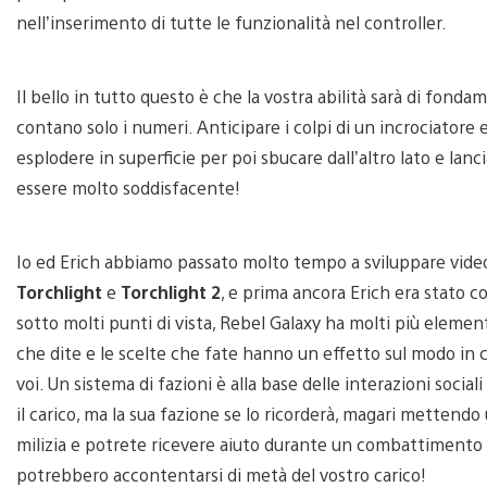
nell’inserimento di tutte le funzionalità nel controller.
Il bello in tutto questo è che la vostra abilità sarà di fond
contano solo i numeri. Anticipare i colpi di un incrociatore 
esplodere in superficie per poi sbucare dall’altro lato e lanc
essere molto soddisfacente!
Io ed Erich abbiamo passato molto tempo a sviluppare video
Torchlight
e
Torchlight 2
, e prima ancora Erich era stato c
sotto molti punti di vista, Rebel Galaxy ha molti più element
che dite e le scelte che fate hanno un effetto sul modo in c
voi. Un sistema di fazioni è alla base delle interazioni soci
il carico, ma la sua fazione se lo ricorderà, magari mettendo 
milizia e potrete ricevere aiuto durante un combattimento p
potrebbero accontentarsi di metà del vostro carico!