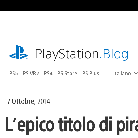
Salta
al
contenuto
playstation.com
PlayStation
.Blog
PS5
PS VR2
PS4
PS Store
PS Plus
Italiano
Seleziona
Regione
una
attuale:
Regione
17 Ottobre, 2014
L’epico titolo di pi