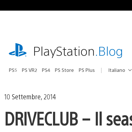
Salta
al
contenuto
playstation.com
PlayStation
.Blog
PS5
PS VR2
PS4
PS Store
PS Plus
Italiano
Seleziona
Regione
una
attuale:
Regione
10 Settembre, 2014
DRIVECLUB – Il seaso