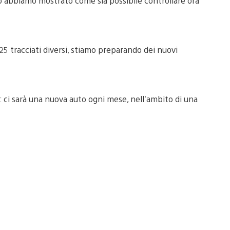
do abbiamo mostrato come sia possibile controllare ora
25 tracciati diversi, stiamo preparando dei nuovi
 ci sarà una nuova auto ogni mese, nell’ambito di una