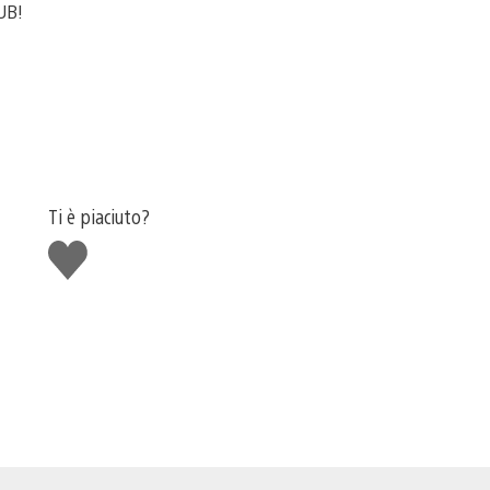
UB!
Ti è piaciuto?
Mi
piace