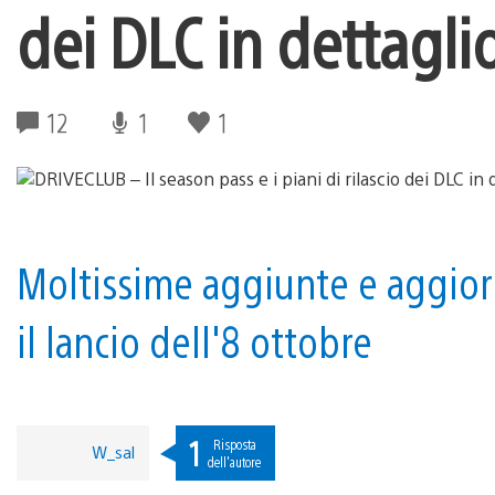
dei DLC in dettagli
12
1
1
Moltissime aggiunte e aggior
il lancio dell'8 ottobre
1
Risposta
W_sal
dell'autore