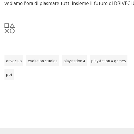
vediamo l’ora di plasmare tutti insieme il futuro di DRIVECL
driveclub
evolution studios
playstation 4
playstation 4 games
ps4