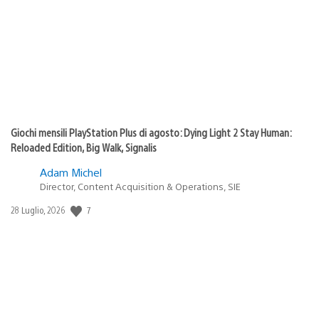
pubblicazione:
Giochi mensili PlayStation Plus di agosto: Dying Light 2 Stay Human:
Reloaded Edition, Big Walk, Signalis
Adam Michel
Director, Content Acquisition & Operations, SIE
7
Data
28 Luglio, 2026
di
pubblicazione: