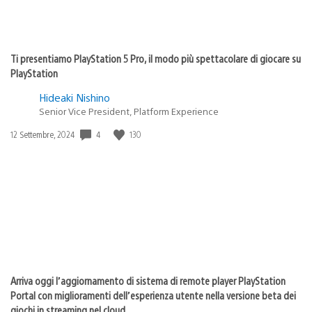
Ti presentiamo PlayStation 5 Pro, il modo più spettacolare di giocare su
PlayStation
Hideaki Nishino
Senior Vice President, Platform Experience
4
130
Data
12 Settembre, 2024
di
pubblicazione:
Arriva oggi l’aggiornamento di sistema di remote player PlayStation
Portal con miglioramenti dell’esperienza utente nella versione beta dei
giochi in streaming nel cloud