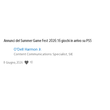
Annunci del Summer Game Fest 2026: 16 giochi in arrivo su PS5
O’Dell Harmon Jr.
Content Communications Specialist, SIE
10
Data
8 Giugno, 2026
di
pubblicazione: