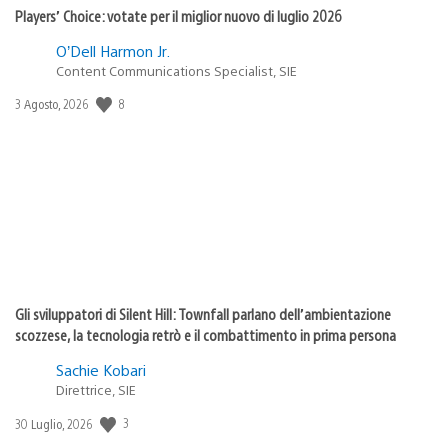
Players’ Choice: votate per il miglior nuovo di luglio 2026
O’Dell Harmon Jr.
Content Communications Specialist, SIE
8
Data
3 Agosto, 2026
di
pubblicazione:
Gli sviluppatori di Silent Hill: Townfall parlano dell’ambientazione
scozzese, la tecnologia retrò e il combattimento in prima persona
Sachie Kobari
Direttrice, SIE
3
Data
30 Luglio, 2026
di