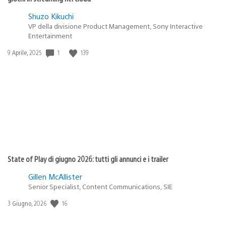
Shuzo Kikuchi
VP della divisione Product Management, Sony Interactive
Entertainment
1
139
Data
9 Aprile, 2025
di
pubblicazione:
State of Play di giugno 2026: tutti gli annunci e i trailer
Gillen McAllister
Senior Specialist, Content Communications, SIE
16
Data
3 Giugno, 2026
di
pubblicazione: