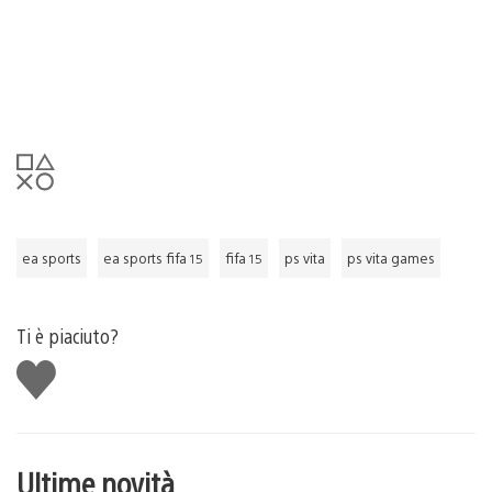
ea sports
ea sports fifa 15
fifa 15
ps vita
ps vita games
Ti è piaciuto?
Mi
piace
Ultime novità