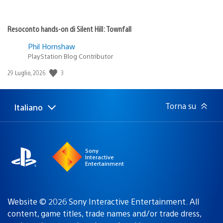
Resoconto hands-on di Silent Hill: Townfall
Phil Hornshaw
PlayStation Blog Contributor
3
Data
29 Luglio, 2026
di
pubblicazione:
Torna su
Italiano
Seleziona
Regione
una
attuale:
Regione
Sony
Interactive
Entertainment
Website © 2026 Sony Interactive Entertainment. All
content, game titles, trade names and/or trade dress,