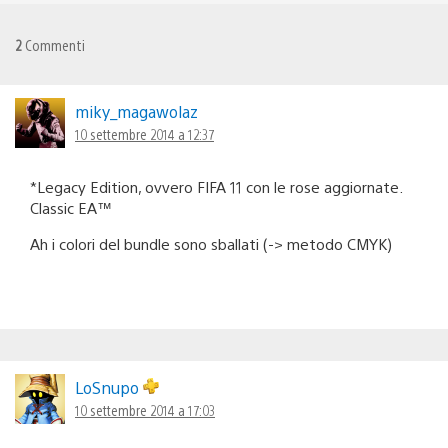
2
Commenti
miky_magawolaz
10 settembre 2014 a 12:37
*Legacy Edition, ovvero FIFA 11 con le rose aggiornate.
Classic EA™
Ah i colori del bundle sono sballati (-> metodo CMYK)
LoSnupo
10 settembre 2014 a 17:03