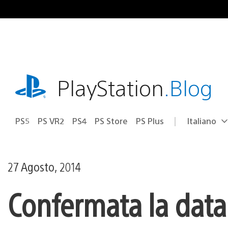
Salta
al
contenuto
playstation.com
PlayStation
.Blog
PS5
PS VR2
PS4
PS Store
PS Plus
Italiano
Seleziona
Regione
una
attuale:
Regione
27 Agosto, 2014
Confermata la data