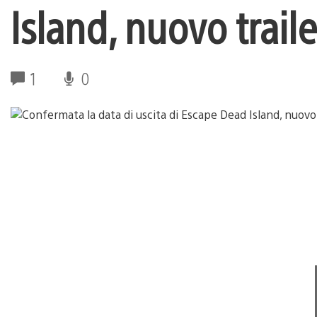
Island, nuovo traile
1
0