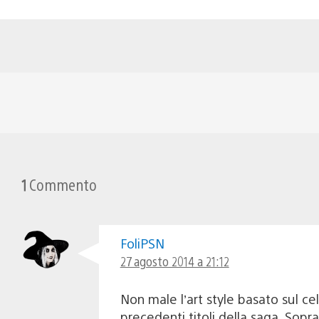
1
Commento
FoliPSN
27 agosto 2014 a 21:12
Non male l’art style basato sul ce
precedenti titoli della saga. Sop