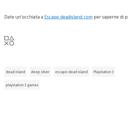
Date un’occhiata a
Escape.deadisland.com
per saperne di pi
dead island
deep silver
escape dead island
Playstation 3
playstation 3 games