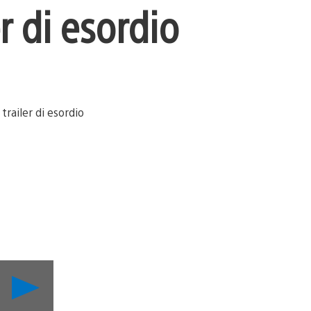
r di esordio
Riproduci
video
Confermata