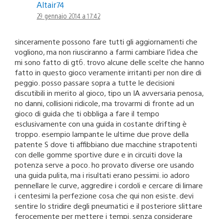
Altair74
29 gennaio 2014 a 17:42
sinceramente possono fare tutti gli aggiornamenti che
vogliono, ma non riusciranno a farmi cambiare l’idea che
mi sono fatto di gt6. trovo alcune delle scelte che hanno
fatto in questo gioco veramente irritanti per non dire di
peggio. posso passare sopra a tutte le decisioni
discutibili in merito al gioco, tipo un IA avversaria penosa,
no danni, collisioni ridicole, ma trovarmi di fronte ad un
gioco di guida che ti obbliga a fare il tempo
esclusivamente con una guida in costante drifting è
troppo. esempio lampante le ultime due prove della
patente S dove ti affibbiano due macchine strapotenti
con delle gomme sportive dure e in circuiti dove la
potenza serve a poco. ho provato diverse ore usando
una guida pulita, ma i risultati erano pessimi. io adoro
pennellare le curve, aggredire i cordoli e cercare di limare
i centesimi la perfezione cosa che qui non esiste. devi
sentire lo stridire degli pneumatici e il posteriore slittare
ferocemente per mettere i tempi. senza considerare