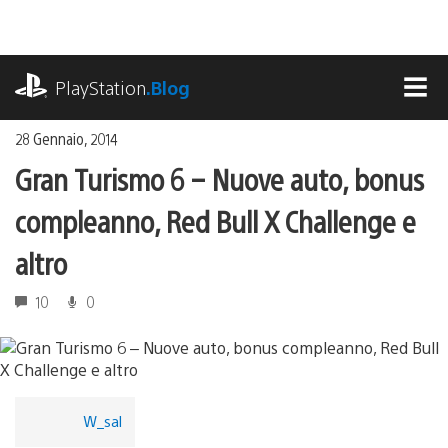
Salta
al
contenuto
playstation.com
PlayStation
.Blog
MEN
28 Gennaio, 2014
Gran Turismo 6 – Nuove auto, bonus
compleanno, Red Bull X Challenge e
altro
10
0
W_sal