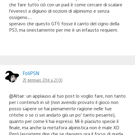
che fare tutto ciò con un pad è come cercare di scalare
l’everest a digiuno di nozioni di alpinismo e senza
ossigeno…
speravo che questo GT6 fosse il canto del cigno della
PS3, ma onestamente per me è un infausto requiem.
FoliPSN
29 gennaio 2014 a 23:00
@Altair: un applauso al tuo post lo voglio fare, non tanto
per i contenuti in sè (non avendo provato il gioco non
posso sapere se hai pienamente ragione nelle tue
critiche o se ci sei andato giù un po’ tanto pesante),
quanto per come li hai espressi. Mi è piaciuto specie il
finale, ma anche la metafora alpinistica non è male XD
Però lasciatemi dire che se davvero ora il focus di guida