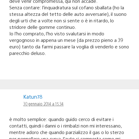
deve venir compromessa, qui non accade.
Senza contare: l’inquadratura sul cofano sballata (ho la
stessa altezza del tetto delle auto avversarie), il suono
degli urti che a volte non si sente o è in ritardo, lo
stridore delle gomme continuo.
Io l’ho comprato, l’ho visto svalutarsi in modo
vergognoso in appena un mese (da prezzo pieno a 39
euro) tanto da farmi passare la voglia di venderlo e sono
parecchio deluso.
Katun78
30 gennaio 2014 a 15:34
è molto semplice: quando guido cerco di evitare i
contatti, quindi i danni o i rimbalzi non mi interessano,
mentre adoro che quando parzializzo il gas o lo sterzo
per pennellare una curva, l’auto si comporta come mi