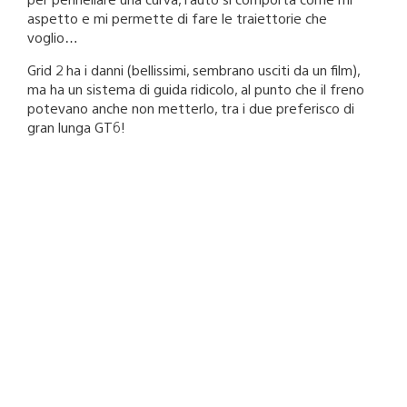
aspetto e mi permette di fare le traiettorie che
voglio…
Grid 2 ha i danni (bellissimi, sembrano usciti da un film),
ma ha un sistema di guida ridicolo, al punto che il freno
potevano anche non metterlo, tra i due preferisco di
gran lunga GT6!
Altair74
30 gennaio 2014 a 16:06
@Katun78 può darsi che il modello di guida sia sublime,
ma stranamente non capisco perché in tutte le prove
che ho fatto sia sempre imposto di partire con le
gomme dure… fai un evento e ti chiedono di usare le
gomme sportive dure… ne fai un altro e devi usare