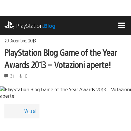
Salta
al
contenuto
playstation.com
PlayStation
.Blog
MEN
20 Dicembre, 2013
PlayStation Blog Game of the Year
Awards 2013 – Votazioni aperte!
31
0
W_sal