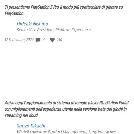
Ti presentiamo PlayStation 5 Pro, il modo più spettacolare di giocare su
PlayStation
Hideaki Nishino
Senior Vice President, Platform Experience
4
130
Data
12 Settembre, 2024
di
pubblicazione:
Arriva oggi l’aggiornamento di sistema di remote player PlayStation Portal
con miglioramenti dell’esperienza utente nella versione beta dei giochi in
streaming nel cloud
Shuzo Kikuchi
VP della divisione Product Management, Sony Interactive