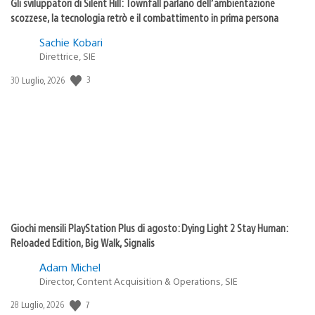
Gli sviluppatori di Silent Hill: Townfall parlano dell’ambientazione
scozzese, la tecnologia retrò e il combattimento in prima persona
Sachie Kobari
Direttrice, SIE
3
Data
30 Luglio, 2026
di
pubblicazione:
Giochi mensili PlayStation Plus di agosto: Dying Light 2 Stay Human:
Reloaded Edition, Big Walk, Signalis
Adam Michel
Director, Content Acquisition & Operations, SIE
7
Data
28 Luglio, 2026