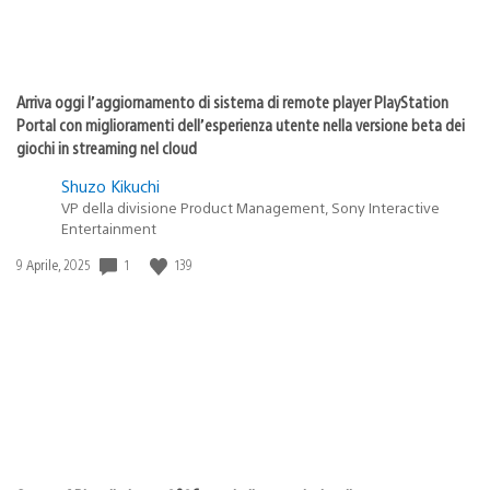
Arriva oggi l’aggiornamento di sistema di remote player PlayStation
Portal con miglioramenti dell’esperienza utente nella versione beta dei
giochi in streaming nel cloud
Shuzo Kikuchi
VP della divisione Product Management, Sony Interactive
Entertainment
1
139
Data
9 Aprile, 2025
di
pubblicazione: