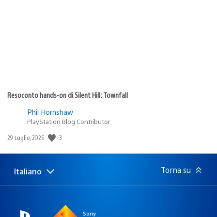
di
pubblicazione:
Resoconto hands-on di Silent Hill: Townfall
Phil Hornshaw
PlayStation Blog Contributor
3
Data
29 Luglio, 2026
di
pubblicazione:
Torna su
Italiano
Seleziona
Regione
una
attuale:
Regione
Sony