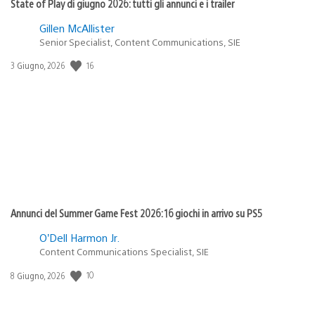
State of Play di giugno 2026: tutti gli annunci e i trailer
Gillen McAllister
Senior Specialist, Content Communications, SIE
16
Data
3 Giugno, 2026
di
pubblicazione:
Annunci del Summer Game Fest 2026: 16 giochi in arrivo su PS5
O’Dell Harmon Jr.
Content Communications Specialist, SIE
10
Data
8 Giugno, 2026
di
pubblicazione: