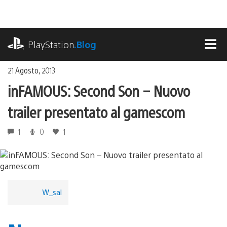
Salta
al
contenuto
playstation.com
PlayStation
.Blog
MEN
21 Agosto, 2013
inFAMOUS: Second Son – Nuovo
trailer presentato al gamescom
1
0
1
W_sal