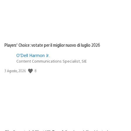
Players’ Choice: votate per il miglior nuovo di luglio 2026
O’Dell Harmon Jr.
Content Communications Specialist, SIE
8
Data
3 Agosto, 2026
di
pubblicazione: