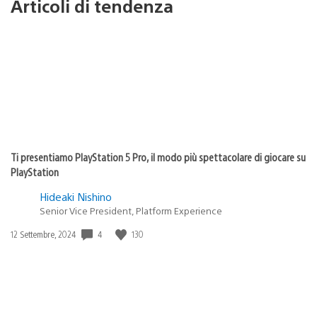
Articoli di tendenza
Ti presentiamo PlayStation 5 Pro, il modo più spettacolare di giocare su
PlayStation
Hideaki Nishino
Senior Vice President, Platform Experience
4
130
Data
12 Settembre, 2024
di
pubblicazione: