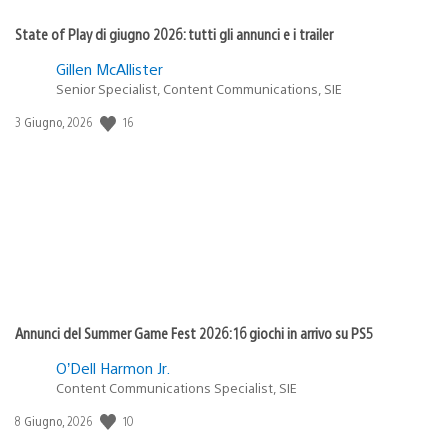
State of Play di giugno 2026: tutti gli annunci e i trailer
Gillen McAllister
Senior Specialist, Content Communications, SIE
16
Data
3 Giugno, 2026
di
pubblicazione:
Annunci del Summer Game Fest 2026: 16 giochi in arrivo su PS5
O’Dell Harmon Jr.
Content Communications Specialist, SIE
10
Data
8 Giugno, 2026
di