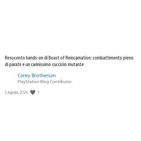
pubblicazione:
Resoconto hands-on di Beast of Reincarnation: combattimento pieno
di parate e un carinissimo cucciolo mutante
Corey Brotherson
PlayStation Blog Contributor
5
Data
3 Agosto, 2026
di
pubblicazione: