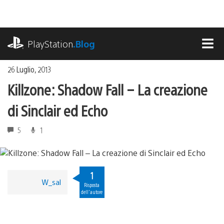
Salta
al
contenuto
playstation.com
PlayStation
.Blog
MEN
26 Luglio, 2013
Killzone: Shadow Fall – La creazione
di Sinclair ed Echo
5
1
1
W_sal
Risposta
dell'autore