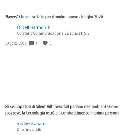
Players’ Choice: votate per il miglior nuovo di luglio 2026
O’Dell Harmon Jr.
Content Communications Specialist, SIE
1
8
Data
3 Agosto, 2026
di
pubblicazione:
Gli sviluppatori di Silent Hill: Townfall parlano dell’ambientazione
scozzese, la tecnologia retrò e il combattimento in prima persona
Sachie Kobari
Direttrice, SIE