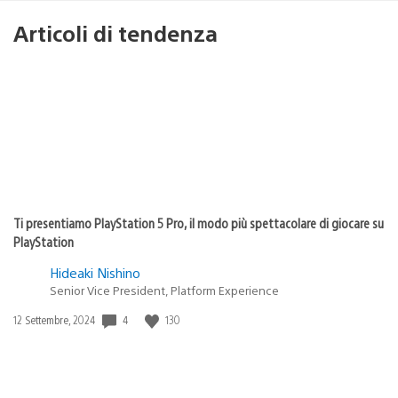
Articoli di tendenza
Ti presentiamo PlayStation 5 Pro, il modo più spettacolare di giocare su
PlayStation
Hideaki Nishino
Senior Vice President, Platform Experience
4
130
Data
12 Settembre, 2024
di
pubblicazione: