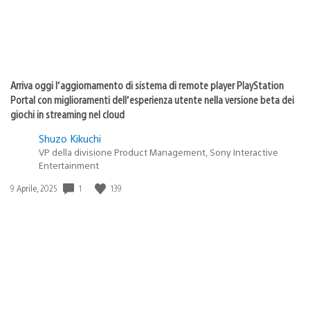
Arriva oggi l’aggiornamento di sistema di remote player PlayStation
Portal con miglioramenti dell’esperienza utente nella versione beta dei
giochi in streaming nel cloud
Shuzo Kikuchi
VP della divisione Product Management, Sony Interactive
Entertainment
1
139
Data
9 Aprile, 2025
di
pubblicazione: