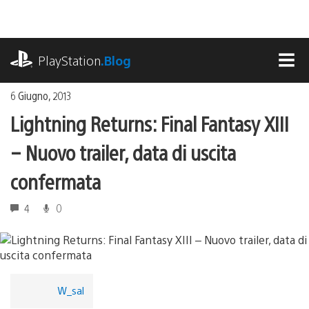
Salta
al
contenuto
playstation.com
PlayStation
.Blog
MEN
6 Giugno, 2013
Lightning Returns: Final Fantasy XIII
– Nuovo trailer, data di uscita
confermata
4
0
W_sal