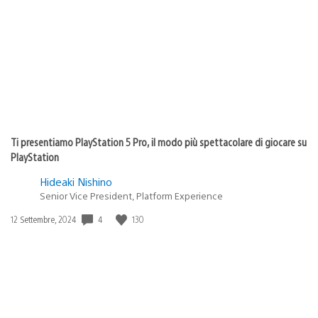
Ti presentiamo PlayStation 5 Pro, il modo più spettacolare di giocare su
PlayStation
Hideaki Nishino
Senior Vice President, Platform Experience
4
130
Data
12 Settembre, 2024
di
pubblicazione: