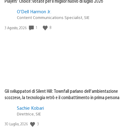
Players’ Choice: votate per il miglior nuovo di luglio 2026
O’Dell Harmon Jr.
Content Communications Specialist, SIE
1
8
Data
3 Agosto, 2026
di
pubblicazione:
Gli sviluppatori di Silent Hill: Townfall parlano dell’ambientazione
scozzese, la tecnologia retrò e il combattimento in prima persona
Sachie Kobari
Direttrice, SIE
3
Data
30 Luglio, 2026
di
pubblicazione: