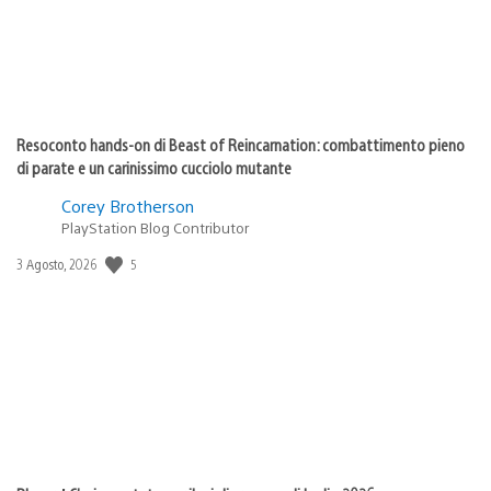
Resoconto hands-on di Beast of Reincarnation: combattimento pieno
di parate e un carinissimo cucciolo mutante
Corey Brotherson
PlayStation Blog Contributor
5
Data
3 Agosto, 2026
di
pubblicazione: