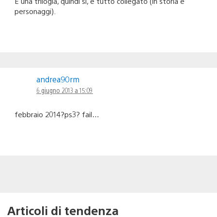
È una trilogia, quindi si, è tutto collegato (in storia e
personaggi).
andrea90rm
6 giugno 2013 a 15:09
febbraio 2014?ps3? fail…
Articoli di tendenza