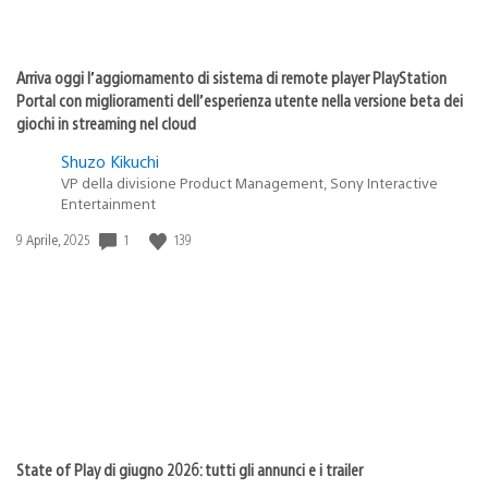
Arriva oggi l’aggiornamento di sistema di remote player PlayStation
Portal con miglioramenti dell’esperienza utente nella versione beta dei
giochi in streaming nel cloud
Shuzo Kikuchi
VP della divisione Product Management, Sony Interactive
Entertainment
1
139
Data
9 Aprile, 2025
di
pubblicazione:
State of Play di giugno 2026: tutti gli annunci e i trailer