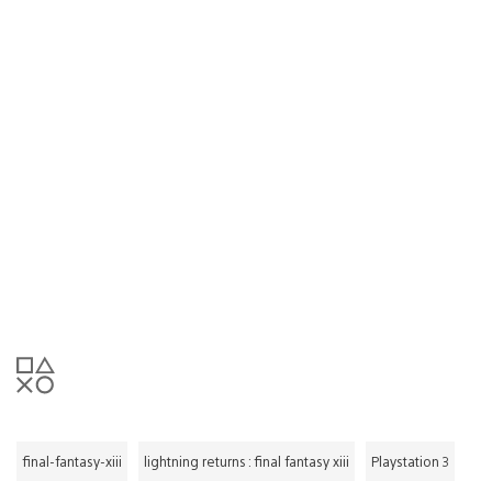
final-fantasy-xiii
lightning returns : final fantasy xiii
Playstation 3