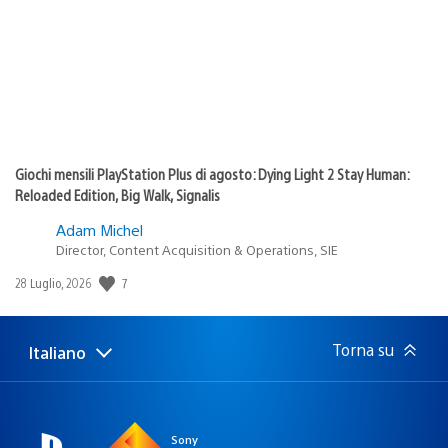
Giochi mensili PlayStation Plus di agosto: Dying Light 2 Stay Human:
Reloaded Edition, Big Walk, Signalis
Adam Michel
Director, Content Acquisition & Operations, SIE
7
Data
28 Luglio, 2026
di
pubblicazione:
Torna su
Italiano
Seleziona
Regione
una
attuale:
Regione
Sony