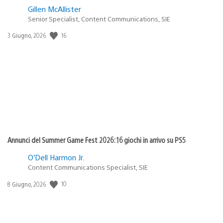
Gillen McAllister
Senior Specialist, Content Communications, SIE
16
Data
3 Giugno, 2026
di
pubblicazione:
Annunci del Summer Game Fest 2026: 16 giochi in arrivo su PS5
O’Dell Harmon Jr.
Content Communications Specialist, SIE
10
Data
8 Giugno, 2026
di
pubblicazione: