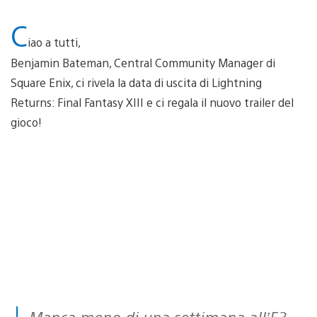
C
iao a tutti,
Benjamin Bateman, Central Community Manager di
Square Enix, ci rivela la data di uscita di Lightning
Returns: Final Fantasy XIII e ci regala il nuovo trailer del
gioco!
Manca meno di una settimana all’E3