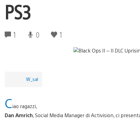
PS3
1
0
1
W_sal
C
iao ragazzi,
Dan Amrich
, Social Media Manager di Activision, ci presenta