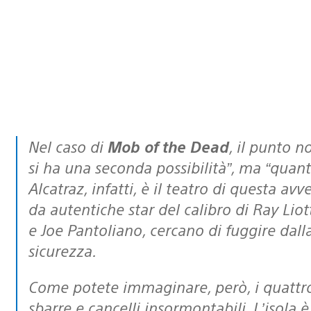
Nel caso di
Mob of the Dead
, il punto n
si ha una seconda possibilità”, ma “quante
Alcatraz, infatti, è il teatro di questa av
da autentiche star del calibro di Ray Li
e Joe Pantoliano, cercano di fuggire dal
sicurezza.
Come potete immaginare, però, i quattro non avranno a che fare solo con
sbarre e cancelli insormontabili. L’isola 