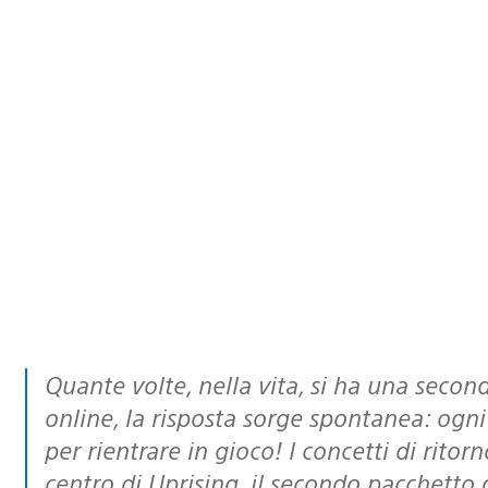
Quante volte, nella vita, si ha una seconda possibilità? Se giocate a Call of Duty
online, la risposta sorge spontanea: ogni
per rientrare in gioco! I concetti di rito
centro di Uprising, il secondo pacchetto 