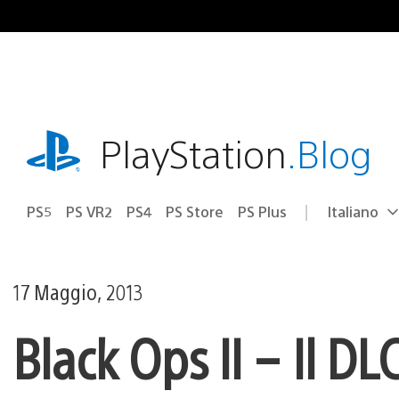
Salta
al
contenuto
playstation.com
PlayStation
.Blog
PS5
PS VR2
PS4
PS Store
PS Plus
Italiano
Seleziona
Regione
una
attuale:
Regione
17 Maggio, 2013
Black Ops II – Il DL