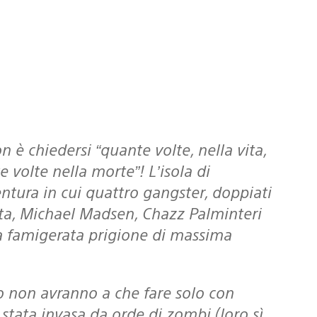
on è chiedersi “quante volte, nella vita,
 volte nella morte”! L’isola di
ventura in cui quattro gangster, doppiati
otta, Michael Madsen, Chazz Palminteri
la famigerata prigione di massima
è stata invasa da orde di zombi (loro sì