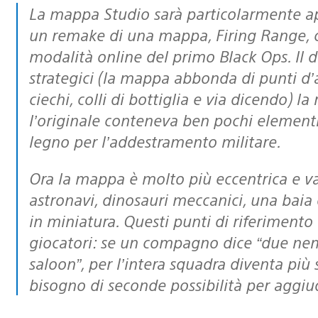
La mappa Studio sarà particolarmente apprezzata dagli appassionati, essendo
un remake di una mappa, Firing Range, c
modalità online del primo Black Ops. Il 
strategici (la mappa abbonda di punti d
ciechi, colli di bottiglia e via dicendo)
l’originale conteneva ben pochi elementi
legno per l’addestramento militare.
Ora la mappa è molto più eccentrica e variopinta grazie all’aggiunta di relitti di
astronavi, dinosauri meccanici, una baia d
in miniatura. Questi punti di riferimento 
giocatori: se un compagno dice “due nemic
saloon”, per l’intera squadra diventa più 
bisogno di seconde possibilità per aggiudi