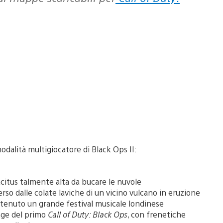
odalità multigiocatore di Black Ops II:
acitus talmente alta da bucare le nuvole
rso dalle colate laviche di un vicino vulcano in eruzione
si è tenuto un grande festival musicale londinese
ange del primo
Call of Duty: Black Ops
, con frenetiche