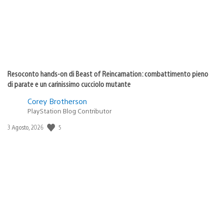
Resoconto hands-on di Beast of Reincarnation: combattimento pieno
di parate e un carinissimo cucciolo mutante
Corey Brotherson
PlayStation Blog Contributor
5
Data
3 Agosto, 2026
di
pubblicazione: