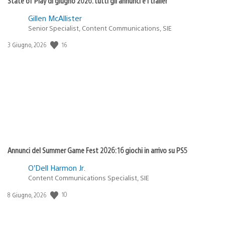
State of Play di giugno 2026: tutti gli annunci e i trailer
Gillen McAllister
Senior Specialist, Content Communications, SIE
16
Data
3 Giugno, 2026
di
pubblicazione:
Annunci del Summer Game Fest 2026: 16 giochi in arrivo su PS5
O’Dell Harmon Jr.
Content Communications Specialist, SIE
10
Data
8 Giugno, 2026
di
pubblicazione: