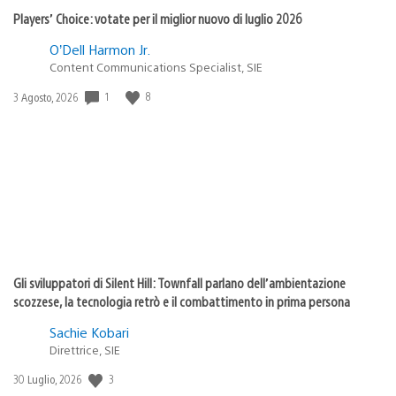
Players’ Choice: votate per il miglior nuovo di luglio 2026
O’Dell Harmon Jr.
Content Communications Specialist, SIE
1
8
Data
3 Agosto, 2026
di
pubblicazione:
Gli sviluppatori di Silent Hill: Townfall parlano dell’ambientazione
scozzese, la tecnologia retrò e il combattimento in prima persona
Sachie Kobari
Direttrice, SIE
3
Data
30 Luglio, 2026
di