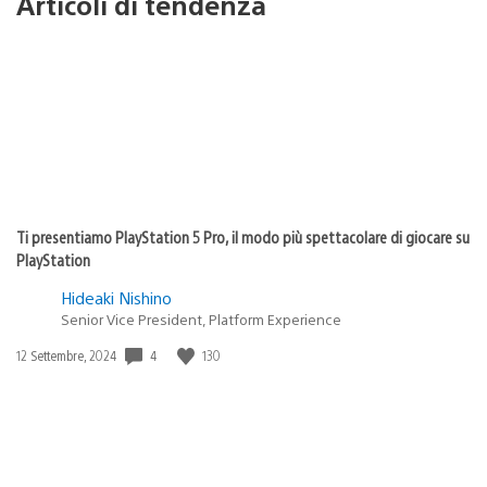
Articoli di tendenza
Ti presentiamo PlayStation 5 Pro, il modo più spettacolare di giocare su
PlayStation
Hideaki Nishino
Senior Vice President, Platform Experience
4
130
Data
12 Settembre, 2024
di
pubblicazione: