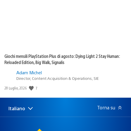
pubblicazione:
Giochi mensili PlayStation Plus di agosto: Dying Light 2 Stay Human:
Reloaded Edition, Big Walk, Signalis
Adam Michel
Director, Content Acquisition & Operations, SIE
7
Data
28 Luglio, 2026
di
pubblicazione:
Torna su
Italiano
Seleziona
Regione
una
attuale:
Regione