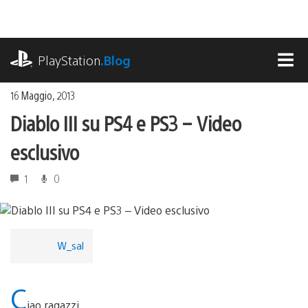
Salta
al
contenuto
playstation.com
PlayStation
.Blog
MEN
16 Maggio, 2013
Diablo III su PS4 e PS3 – Video
esclusivo
1
0
W_sal
C
iao ragazzi,