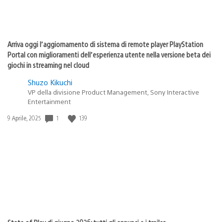
Arriva oggi l’aggiornamento di sistema di remote player PlayStation
Portal con miglioramenti dell’esperienza utente nella versione beta dei
giochi in streaming nel cloud
Shuzo Kikuchi
VP della divisione Product Management, Sony Interactive
Entertainment
1
139
Data
9 Aprile, 2025
di
pubblicazione: