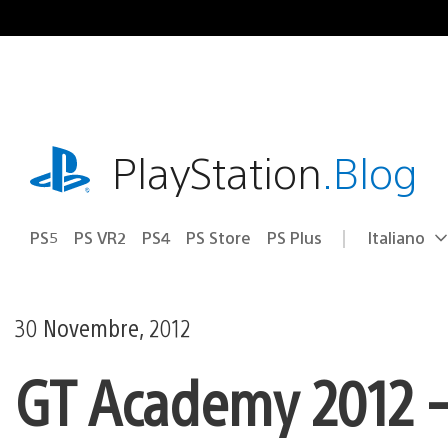
Salta
al
contenuto
playstation.com
PlayStation
.Blog
PS5
PS VR2
PS4
PS Store
PS Plus
Italiano
Seleziona
Regione
una
attuale:
Regione
30 Novembre, 2012
GT Academy 2012 –