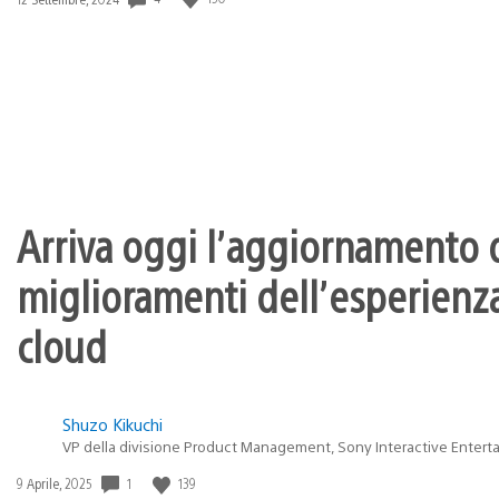
di
pubblicazione:
Arriva oggi l’aggiornamento d
miglioramenti dell’esperienza
cloud
Shuzo Kikuchi
VP della divisione Product Management, Sony Interactive Entert
1
139
Data
9 Aprile, 2025