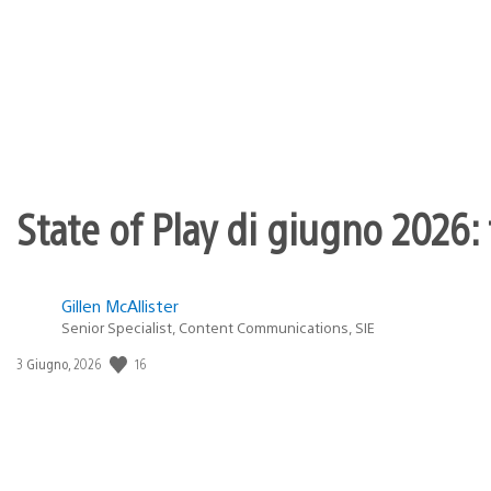
di
pubblicazione:
State of Play di giugno 2026: t
Gillen McAllister
Senior Specialist, Content Communications, SIE
16
Data
3 Giugno, 2026
di
pubblicazione: