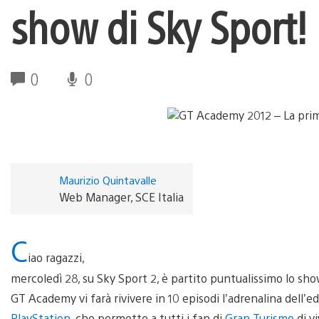
show di Sky Sport!
0
0
Maurizio Quintavalle
Web Manager, SCE Italia
C
iao ragazzi,
mercoledì 28, su Sky Sport 2, è partito puntualissimo lo sh
GT Academy vi farà rivivere in 10 episodi l’adrenalina dell’
PlayStation
, che permette a tutti i fan di
Gran Turismo
di v