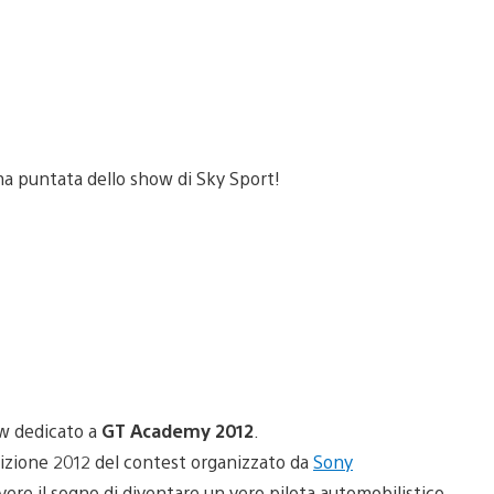
ow dedicato a
GT Academy 2012
.
edizione 2012 del contest organizzato da
Sony
ivere il sogno di diventare un vero pilota automobilistico