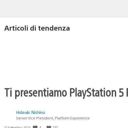
Articoli di tendenza
Ti presentiamo PlayStation 5 P
Hideaki Nishino
Senior Vice President, Platform Experience
4
130
Data
12 Settembre, 2024