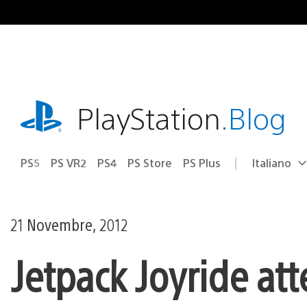
Salta
al
contenuto
playstation.com
PlayStation
.Blog
PS5
PS VR2
PS4
PS Store
PS Plus
Italiano
Seleziona
Regione
una
attuale:
Regione
21 Novembre, 2012
Jetpack Joyride att