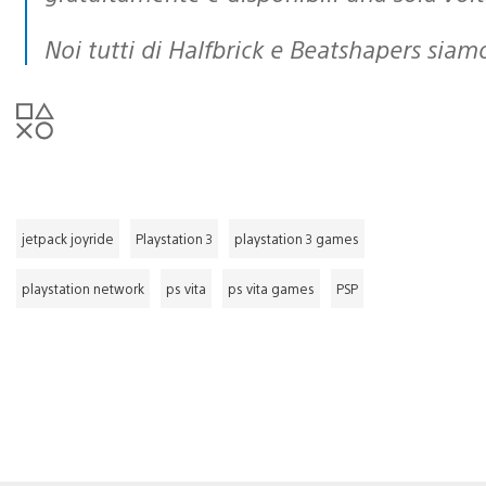
Noi tutti di Halfbrick e Beatshapers siamo
jetpack joyride
Playstation 3
playstation 3 games
playstation network
ps vita
ps vita games
PSP