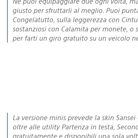
Ne puoi equipaggiare due ogni volta, ma il trucco sta nel creare l’abbinamento
giusto per sfruttarli al meglio. Puoi punt
Congelatutto, sulla leggerezza con Cintura
sostanziosi con Calamita per monete, o s
per farti un giro gratuito su un veicolo n
La versione minis prevede la skin Sansei già sbloccata e il Jetpack tradizionale,
oltre alle utility Partenza in testa, Seco
gratuitamente e disponibili una sola volta