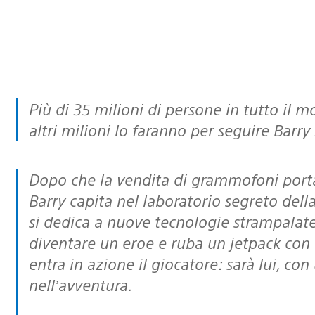
Più di 35 milioni di persone in tutto il mondo lo hanno già scaricato e molti
altri milioni lo faranno per seguire Barry
Dopo che la vendita di grammofoni porta a porta non ha dato i frutti sperati,
Barry capita nel laboratorio segreto del
si dedica a nuove tecnologie strampalate.
diventare un eroe e ruba un jetpack con c
entra in azione il giocatore: sarà lui, con
nell’avventura.