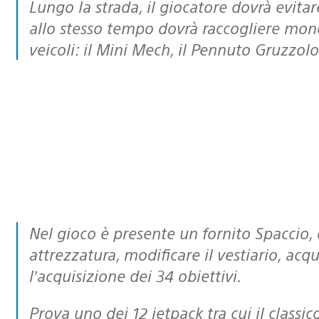
Lungo la strada, il giocatore dovrà evitare laser, missili e scariche elettriche, ma
allo stesso tempo dovrà raccogliere monet
veicoli: il Mini Mech, il Pennuto Gruzzolo
Nel gioco è presente un fornito Spaccio, dove è possibile potenziare la propria
attrezzatura, modificare il vestiario, acqu
l’acquisizione dei 34 obiettivi.
Prova uno dei 12 jetpack tra cui il classico Machine Gun o il variopinto