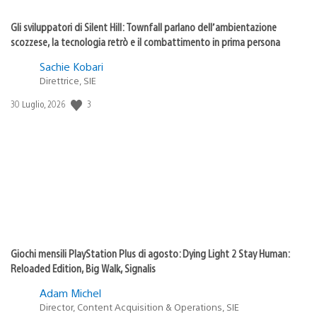
Gli sviluppatori di Silent Hill: Townfall parlano dell’ambientazione
scozzese, la tecnologia retrò e il combattimento in prima persona
Sachie Kobari
Direttrice, SIE
3
Data
30 Luglio, 2026
di
pubblicazione:
Giochi mensili PlayStation Plus di agosto: Dying Light 2 Stay Human:
Reloaded Edition, Big Walk, Signalis
Adam Michel
Director, Content Acquisition & Operations, SIE