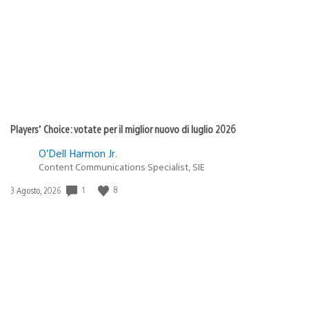
pubblicazione:
Players’ Choice: votate per il miglior nuovo di luglio 2026
O’Dell Harmon Jr.
Content Communications Specialist, SIE
1
8
Data
3 Agosto, 2026
di
pubblicazione: