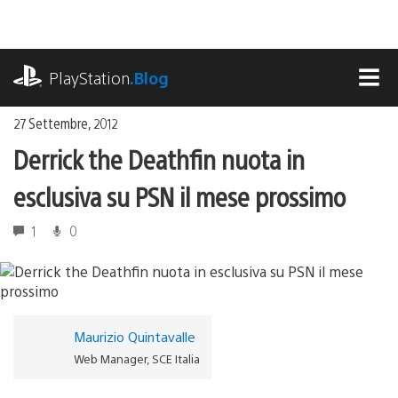
Salta
al
contenuto
playstation.com
PlayStation
.Blog
MEN
27 Settembre, 2012
Derrick the Deathfin nuota in
esclusiva su PSN il mese prossimo
1
0
Maurizio Quintavalle
Web Manager, SCE Italia