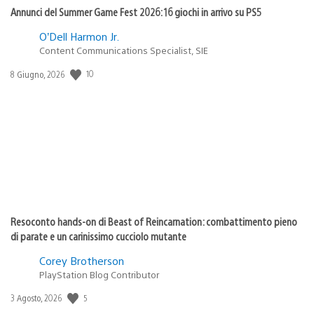
Annunci del Summer Game Fest 2026: 16 giochi in arrivo su PS5
O’Dell Harmon Jr.
Content Communications Specialist, SIE
10
Data
8 Giugno, 2026
di
pubblicazione:
Resoconto hands-on di Beast of Reincarnation: combattimento pieno
di parate e un carinissimo cucciolo mutante
Corey Brotherson
PlayStation Blog Contributor
5
Data
3 Agosto, 2026
di