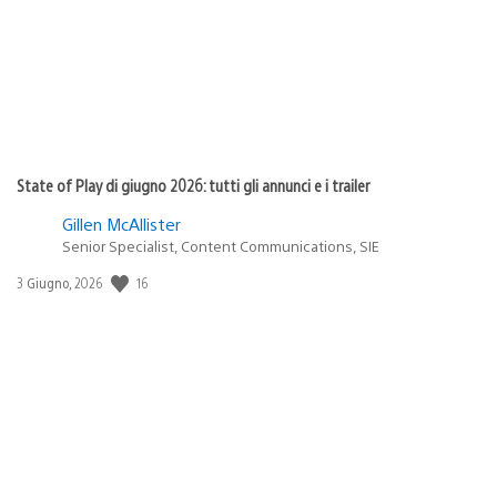
State of Play di giugno 2026: tutti gli annunci e i trailer
Gillen McAllister
Senior Specialist, Content Communications, SIE
16
Data
3 Giugno, 2026
di
pubblicazione: