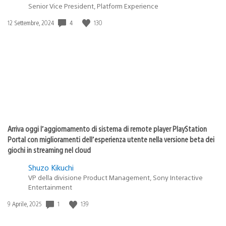
Senior Vice President, Platform Experience
4
130
Data
12 Settembre, 2024
di
pubblicazione:
Arriva oggi l’aggiornamento di sistema di remote player PlayStation
Portal con miglioramenti dell’esperienza utente nella versione beta dei
giochi in streaming nel cloud
Shuzo Kikuchi
VP della divisione Product Management, Sony Interactive
Entertainment
1
139
Data
9 Aprile, 2025
di
pubblicazione: