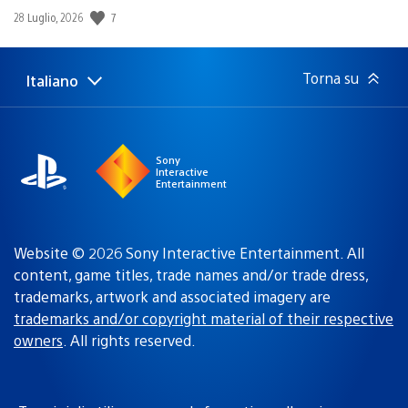
7
Data
28 Luglio, 2026
di
pubblicazione:
Torna su
Italiano
Seleziona
Regione
una
attuale:
Regione
Sony
Interactive
Entertainment
Website © 2026 Sony Interactive Entertainment. All
content, game titles, trade names and/or trade dress,
trademarks, artwork and associated imagery are
trademarks and/or copyright material of their respective
owners
. All rights reserved.