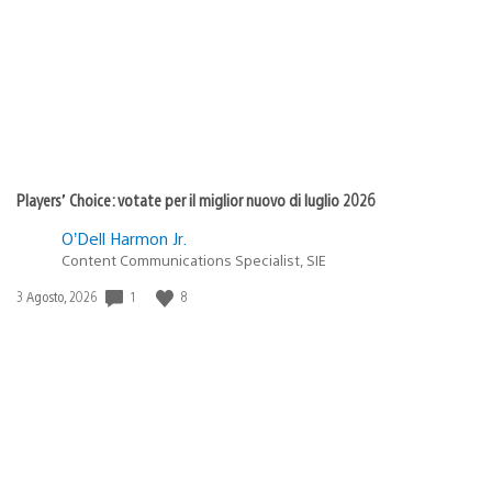
pubblicazione:
Players’ Choice: votate per il miglior nuovo di luglio 2026
O’Dell Harmon Jr.
Content Communications Specialist, SIE
1
8
Data
3 Agosto, 2026
di
pubblicazione: