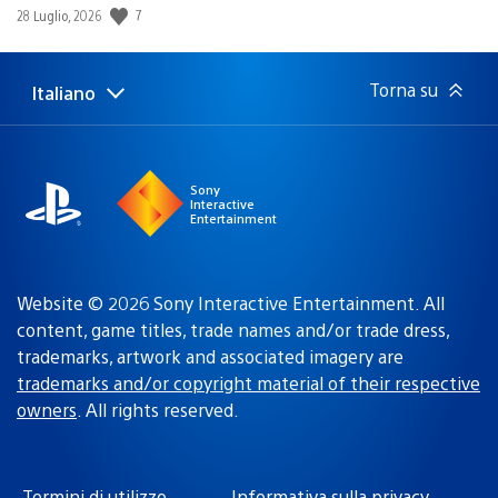
7
Data
28 Luglio, 2026
di
pubblicazione:
Torna su
Italiano
Seleziona
Regione
una
attuale:
Regione
Sony
Interactive
Entertainment
Website © 2026 Sony Interactive Entertainment. All
content, game titles, trade names and/or trade dress,
trademarks, artwork and associated imagery are
trademarks and/or copyright material of their respective
owners
. All rights reserved.
Termini di utilizzo
Informativa sulla privacy