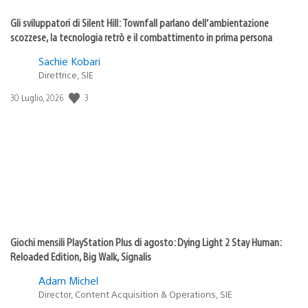
Gli sviluppatori di Silent Hill: Townfall parlano dell’ambientazione
scozzese, la tecnologia retrò e il combattimento in prima persona
Sachie Kobari
Direttrice, SIE
3
Data
30 Luglio, 2026
di
pubblicazione:
Giochi mensili PlayStation Plus di agosto: Dying Light 2 Stay Human:
Reloaded Edition, Big Walk, Signalis
Adam Michel
Director, Content Acquisition & Operations, SIE