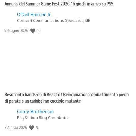
Annunci del Summer Game Fest 2026: 16 giochi in arrivo su PS5
O’Dell Harmon Jr.
Content Communications Specialist, SIE
10
Data
8 Giugno, 2026
di
pubblicazione:
Resoconto hands-on di Beast of Reincarnation: combattimento pieno
di parate e un carinissimo cucciolo mutante
Corey Brotherson
PlayStation Blog Contributor
5
Data
3 Agosto, 2026
di