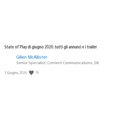
State of Play di giugno 2026: tutti gli annunci e i trailer
Gillen McAllister
Senior Specialist, Content Communications, SIE
16
Data
3 Giugno, 2026
di
pubblicazione: