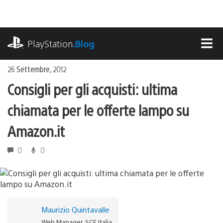
Salta
al
contenuto
playstation.com
PlayStation
.Blog
MEN
26 Settembre, 2012
Consigli per gli acquisti: ultima
chiamata per le offerte lampo su
Amazon.it
0
0
Maurizio Quintavalle
Web Manager, SCE Italia