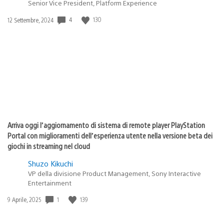
Senior Vice President, Platform Experience
4
130
Data
12 Settembre, 2024
di
pubblicazione:
Arriva oggi l’aggiornamento di sistema di remote player PlayStation
Portal con miglioramenti dell’esperienza utente nella versione beta dei
giochi in streaming nel cloud
Shuzo Kikuchi
VP della divisione Product Management, Sony Interactive
Entertainment
1
139
Data
9 Aprile, 2025
di
pubblicazione: