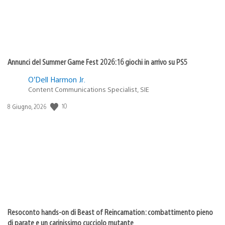
Annunci del Summer Game Fest 2026: 16 giochi in arrivo su PS5
O’Dell Harmon Jr.
Content Communications Specialist, SIE
10
Data
8 Giugno, 2026
di
pubblicazione:
Resoconto hands-on di Beast of Reincarnation: combattimento pieno
di parate e un carinissimo cucciolo mutante