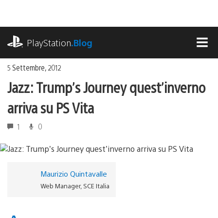
Salta
al
contenuto
playstation.com
PlayStation
.Blog
MEN
5 Settembre, 2012
Jazz: Trump’s Journey quest’inverno
arriva su PS Vita
1
0
Maurizio Quintavalle
Web Manager, SCE Italia