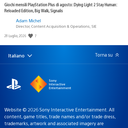
Giochi mensili PlayStation Plus di agosto: Dying Light 2 Stay Human:
Reloaded Edition, Big Walk, Signalis
Adam Michel
Director, Content Acquisition & Operations, SIE
7
Data
28 Luglio, 2026
di
pubblicazione:
Torna su
Italiano
Seleziona
Regione
una
attuale:
Regione
Sony
Interactive
Entertainment
Website © 2026 Sony Interactive Entertainment. All
content, game titles, trade names and/or trade dress,
trademarks, artwork and associated imagery are