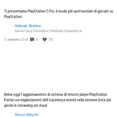
Ti presentiamo PlayStation 5 Pro, il modo più spettacolare di giocare su
PlayStation
Hideaki Nishino
Senior Vice President, Platform Experience
4
130
Data
12 Settembre, 2024
di
pubblicazione:
Arriva oggi l’aggiornamento di sistema di remote player PlayStation
Portal con miglioramenti dell’esperienza utente nella versione beta dei
giochi in streaming nel cloud
Shuzo Kikuchi