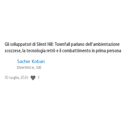
Gli sviluppatori di Silent Hill: Townfall parlano dell’ambientazione
scozzese, la tecnologia retrò e il combattimento in prima persona
Sachie Kobari
Direttrice, SIE
3
Data
30 Luglio, 2026
di
pubblicazione: