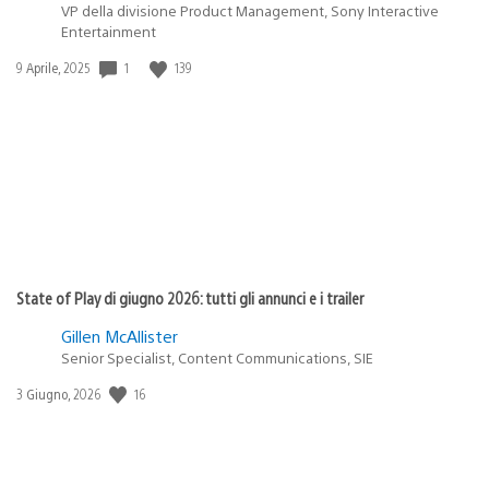
VP della divisione Product Management, Sony Interactive
Entertainment
1
139
Data
9 Aprile, 2025
di
pubblicazione:
State of Play di giugno 2026: tutti gli annunci e i trailer
Gillen McAllister
Senior Specialist, Content Communications, SIE
16
Data
3 Giugno, 2026
di
pubblicazione: