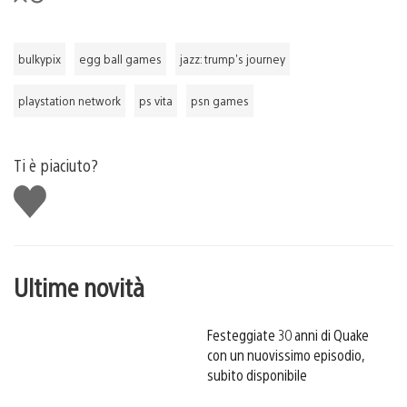
bulkypix
egg ball games
jazz: trump's journey
playstation network
ps vita
psn games
Ti è piaciuto?
Mi
piace
Ultime novità
Festeggiate 30 anni di Quake
con un nuovissimo episodio,
subito disponibile