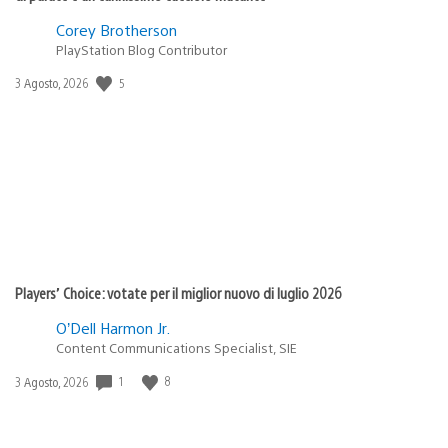
Corey Brotherson
PlayStation Blog Contributor
5
Data
3 Agosto, 2026
di
pubblicazione:
Players’ Choice: votate per il miglior nuovo di luglio 2026
O’Dell Harmon Jr.
Content Communications Specialist, SIE
1
8
Data
3 Agosto, 2026
di
pubblicazione: