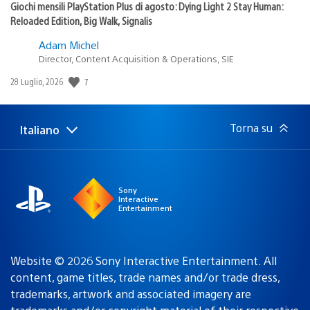
Giochi mensili PlayStation Plus di agosto: Dying Light 2 Stay Human:
Reloaded Edition, Big Walk, Signalis
Adam Michel
Director, Content Acquisition & Operations, SIE
7
Data
28 Luglio, 2026
di
pubblicazione:
Torna su
Italiano
Seleziona
Regione
una
attuale:
Regione
Sony
Interactive
Entertainment
Website © 2026 Sony Interactive Entertainment. All
content, game titles, trade names and/or trade dress,
trademarks, artwork and associated imagery are