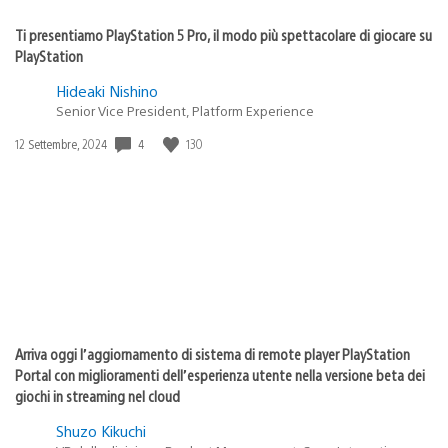
Ti presentiamo PlayStation 5 Pro, il modo più spettacolare di giocare su
PlayStation
Hideaki Nishino
Senior Vice President, Platform Experience
4
130
Data
12 Settembre, 2024
di
pubblicazione:
Arriva oggi l’aggiornamento di sistema di remote player PlayStation
Portal con miglioramenti dell’esperienza utente nella versione beta dei
giochi in streaming nel cloud
Shuzo Kikuchi