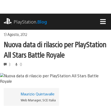
Salta
al
contenuto
playstation.com
PlayStation
.Blog
MEN
13 Agosto, 2012
Nuova data di rilascio per PlayStation
All Stars Battle Royale
3
0
Maurizio Quintavalle
Web Manager, SCE Italia