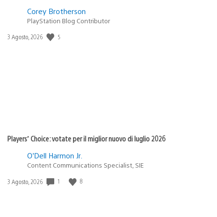
Corey Brotherson
PlayStation Blog Contributor
5
Data
3 Agosto, 2026
di
pubblicazione:
Players’ Choice: votate per il miglior nuovo di luglio 2026
O’Dell Harmon Jr.
Content Communications Specialist, SIE
1
8
Data
3 Agosto, 2026
di
pubblicazione: