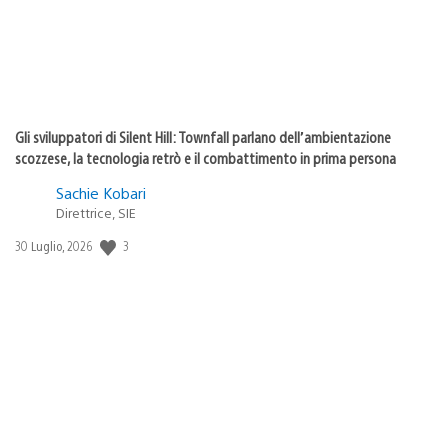
Gli sviluppatori di Silent Hill: Townfall parlano dell’ambientazione
scozzese, la tecnologia retrò e il combattimento in prima persona
Sachie Kobari
Direttrice, SIE
3
Data
30 Luglio, 2026
di
pubblicazione: