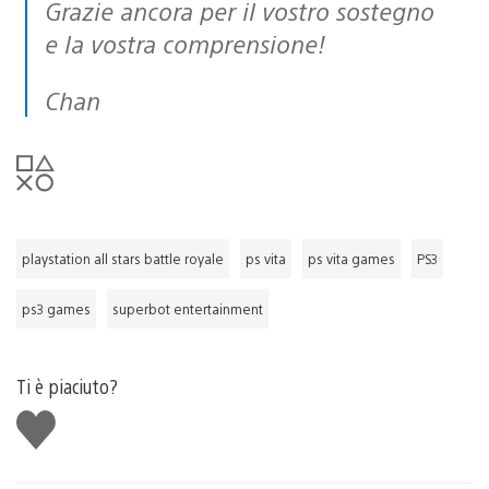
Grazie ancora per il vostro sostegno
e la vostra comprensione!
Chan
playstation all stars battle royale
ps vita
ps vita games
PS3
ps3 games
superbot entertainment
Ti è piaciuto?
Mi
piace