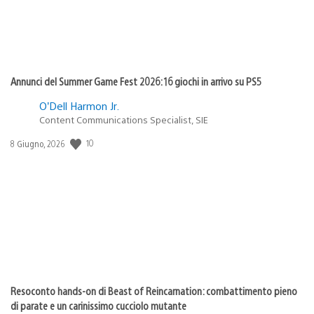
Annunci del Summer Game Fest 2026: 16 giochi in arrivo su PS5
O’Dell Harmon Jr.
Content Communications Specialist, SIE
10
Data
8 Giugno, 2026
di
pubblicazione:
Resoconto hands-on di Beast of Reincarnation: combattimento pieno
di parate e un carinissimo cucciolo mutante