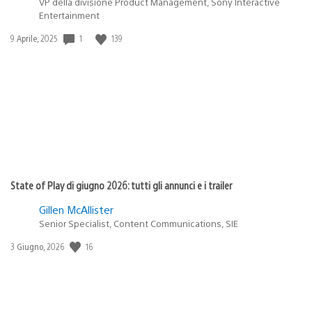
VP della divisione Product Management, Sony Interactive
Entertainment
1
139
Data
9 Aprile, 2025
di
pubblicazione:
State of Play di giugno 2026: tutti gli annunci e i trailer
Gillen McAllister
Senior Specialist, Content Communications, SIE
16
Data
3 Giugno, 2026
di
pubblicazione: