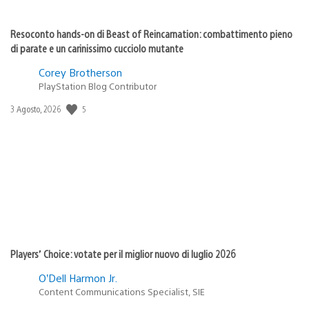
Resoconto hands-on di Beast of Reincarnation: combattimento pieno
di parate e un carinissimo cucciolo mutante
Corey Brotherson
PlayStation Blog Contributor
5
Data
3 Agosto, 2026
di
pubblicazione:
Players’ Choice: votate per il miglior nuovo di luglio 2026
O’Dell Harmon Jr.
Content Communications Specialist, SIE