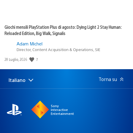
Giochi mensili PlayStation Plus di agosto: Dying Light 2 Stay Human:
Reloaded Edition, Big Walk, Signalis
Adam Michel
Director, Content Acquisition & Operations, SIE
7
Data
28 Luglio, 2026
di
pubblicazione:
Torna su
Italiano
Seleziona
Regione
una
attuale:
Regione
Sony
Interactive
Entertainment