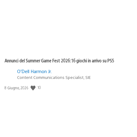
di
pubblicazione:
Annunci del Summer Game Fest 2026: 16 giochi in arrivo su PS5
O’Dell Harmon Jr.
Content Communications Specialist, SIE
10
Data
8 Giugno, 2026
di
pubblicazione: