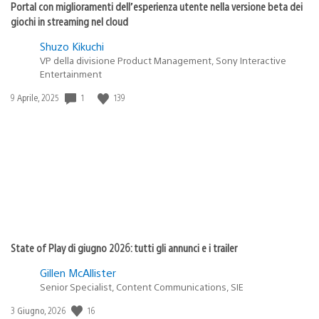
Portal con miglioramenti dell’esperienza utente nella versione beta dei
giochi in streaming nel cloud
Shuzo Kikuchi
VP della divisione Product Management, Sony Interactive
Entertainment
1
139
Data
9 Aprile, 2025
di
pubblicazione:
State of Play di giugno 2026: tutti gli annunci e i trailer
Gillen McAllister
Senior Specialist, Content Communications, SIE
16
Data
3 Giugno, 2026