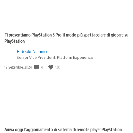
Ti presentiamo PlayStation 5 Pro, il modo più spettacolare di giocare su
PlayStation
Hideaki Nishino
Senior Vice President, Platform Experience
4
130
Data
12 Settembre, 2024
di
pubblicazione:
Arriva oggi l’aggiornamento di sistema di remote player PlayStation