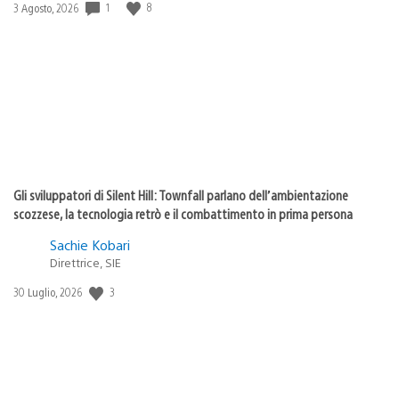
1
8
Data
3 Agosto, 2026
di
pubblicazione:
Gli sviluppatori di Silent Hill: Townfall parlano dell’ambientazione
scozzese, la tecnologia retrò e il combattimento in prima persona
Sachie Kobari
Direttrice, SIE
3
Data
30 Luglio, 2026
di
pubblicazione: