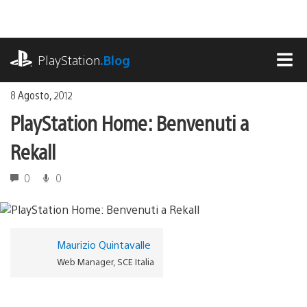
Salta
al
contenuto
playstation.com
PlayStation
.Blog
MEN
8 Agosto, 2012
PlayStation Home: Benvenuti a
Rekall
0
0
Maurizio Quintavalle
Web Manager, SCE Italia