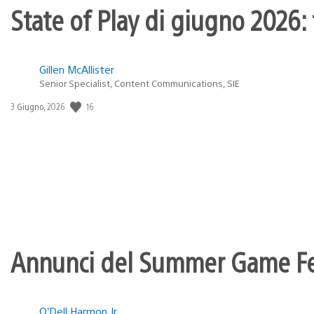
State of Play di giugno 2026: t
Gillen McAllister
Senior Specialist, Content Communications, SIE
16
Data
3 Giugno, 2026
di
pubblicazione:
Annunci del Summer Game Fest
O’Dell Harmon Jr.