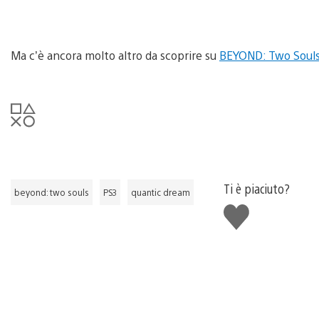
Ma c’è ancora molto altro da scoprire su
BEYOND: Two Soul
Ti è piaciuto?
beyond: two souls
PS3
quantic dream
Mi
piace