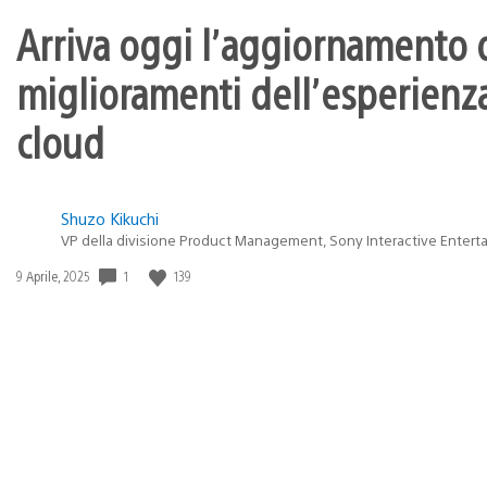
Arriva oggi l’aggiornamento d
miglioramenti dell’esperienza
cloud
Shuzo Kikuchi
VP della divisione Product Management, Sony Interactive Entert
1
139
Data
9 Aprile, 2025
di
pubblicazione: