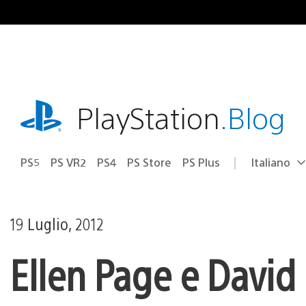
Salta
al
contenuto
playstation.com
PlayStation
.Blog
PS5
PS VR2
PS4
PS Store
PS Plus
Italiano
Seleziona
Regione
una
attuale:
Regione
19 Luglio, 2012
Ellen Page e David