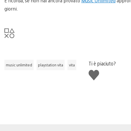
E ricorda, se non hai ancora provato
Music Unlimited
approf
giorni.
Ti è piaciuto?
music unlimited
playstation vita
vita
Mi
piace