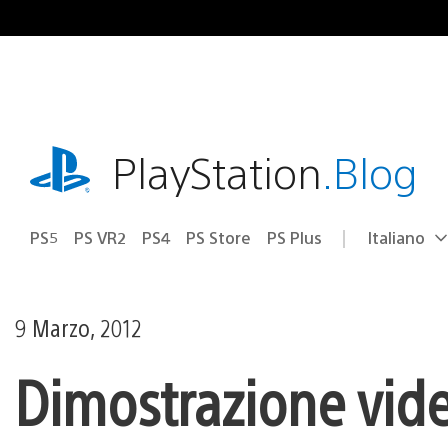
Salta
al
contenuto
playstation.com
PlayStation
.Blog
PS5
PS VR2
PS4
PS Store
PS Plus
Italiano
Seleziona
Regione
una
attuale:
Regione
9 Marzo, 2012
Dimostrazione vide