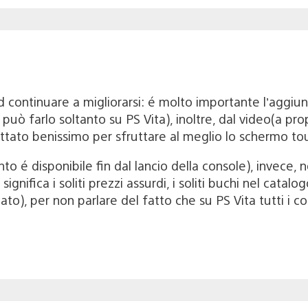
 continuare a migliorarsi: é molto importante l’aggiun
 può farlo soltanto su PS Vita), inoltre, dal video(a pr
attato benissimo per sfruttare al meglio lo schermo to
o é disponibile fin dal lancio della console), invece, n
ignifica i soliti prezzi assurdi, i soliti buchi nel catalo
o), per non parlare del fatto che su PS Vita tutti i con