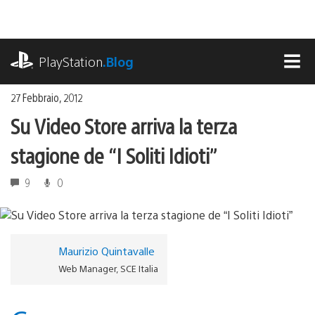
Salta
al
contenuto
playstation.com
PlayStation
.Blog
MEN
27 Febbraio, 2012
Su Video Store arriva la terza
stagione de “I Soliti Idioti”
9
0
Maurizio Quintavalle
Web Manager, SCE Italia