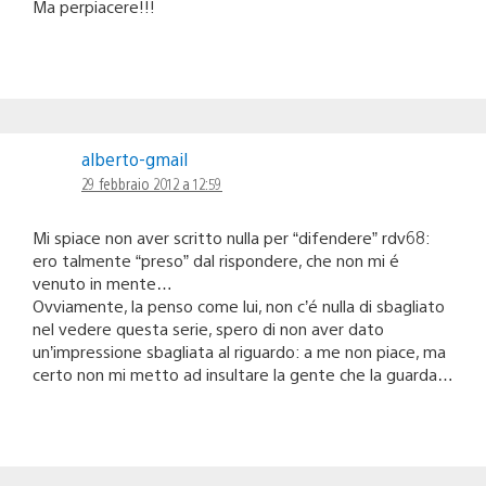
Ma perpiacere!!!
alberto-gmail
29 febbraio 2012 a 12:59
Mi spiace non aver scritto nulla per “difendere” rdv68:
ero talmente “preso” dal rispondere, che non mi é
venuto in mente…
Ovviamente, la penso come lui, non c’é nulla di sbagliato
nel vedere questa serie, spero di non aver dato
un’impressione sbagliata al riguardo: a me non piace, ma
certo non mi metto ad insultare la gente che la guarda…