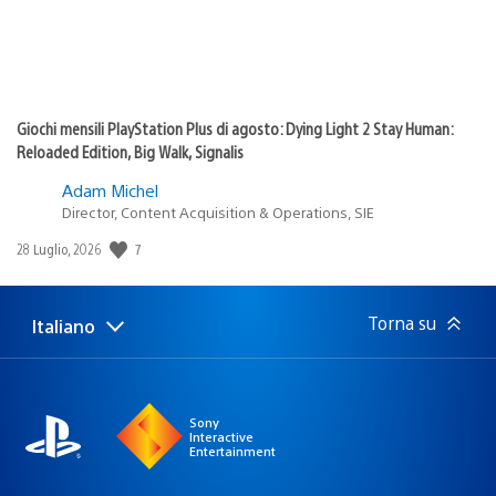
Giochi mensili PlayStation Plus di agosto: Dying Light 2 Stay Human:
Reloaded Edition, Big Walk, Signalis
Adam Michel
Director, Content Acquisition & Operations, SIE
7
Data
28 Luglio, 2026
di
pubblicazione:
Torna su
Italiano
Seleziona
Regione
una
attuale:
Regione
Sony
Interactive
Entertainment