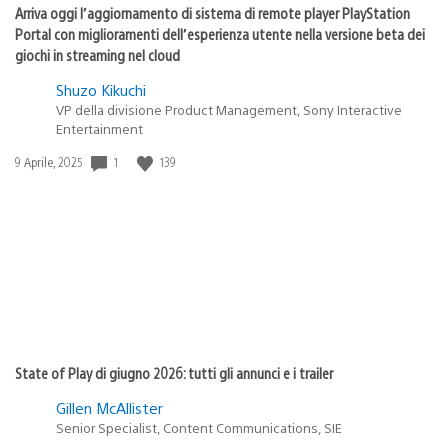
Arriva oggi l’aggiornamento di sistema di remote player PlayStation
Portal con miglioramenti dell’esperienza utente nella versione beta dei
giochi in streaming nel cloud
Shuzo Kikuchi
VP della divisione Product Management, Sony Interactive
Entertainment
1
139
Data
9 Aprile, 2025
di
pubblicazione:
State of Play di giugno 2026: tutti gli annunci e i trailer
Gillen McAllister
Senior Specialist, Content Communications, SIE