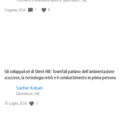
1
8
Data
3 Agosto, 2026
di
pubblicazione:
Gli sviluppatori di Silent Hill: Townfall parlano dell’ambientazione
scozzese, la tecnologia retrò e il combattimento in prima persona
Sachie Kobari
Direttrice, SIE
3
Data
30 Luglio, 2026
di
pubblicazione: