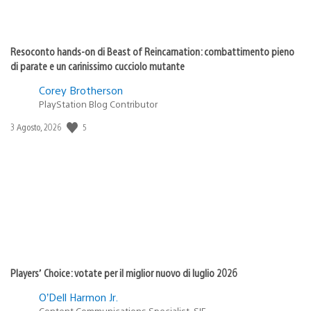
Resoconto hands-on di Beast of Reincarnation: combattimento pieno
di parate e un carinissimo cucciolo mutante
Corey Brotherson
PlayStation Blog Contributor
5
Data
3 Agosto, 2026
di
pubblicazione:
Players’ Choice: votate per il miglior nuovo di luglio 2026
O’Dell Harmon Jr.
Content Communications Specialist, SIE