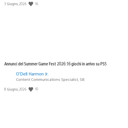
16
Data
3 Giugno, 2026
di
pubblicazione:
Annunci del Summer Game Fest 2026: 16 giochi in arrivo su PS5
O’Dell Harmon Jr.
Content Communications Specialist, SIE
10
Data
8 Giugno, 2026
di
pubblicazione: