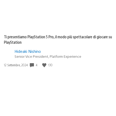
Ti presentiamo PlayStation 5 Pro, il modo più spettacolare di giocare su
PlayStation
Hideaki Nishino
Senior Vice President, Platform Experience
4
130
Data
12 Settembre, 2024
di
pubblicazione: