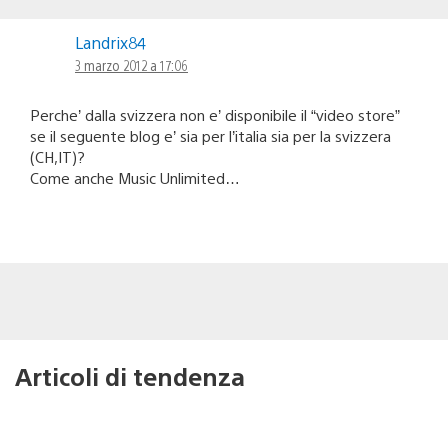
Landrix84
3 marzo 2012 a 17:06
Perche’ dalla svizzera non e’ disponibile il “video store”
se il seguente blog e’ sia per l’italia sia per la svizzera
(CH,IT)?
Come anche Music Unlimited…
Articoli di tendenza