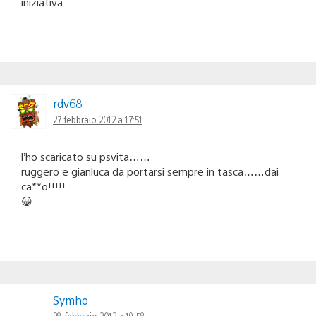
iniziativa.
rdv68
27 febbraio 2012 a 17:51
l’ho scaricato su psvita……
ruggero e gianluca da portarsi sempre in tasca……dai
ca**o!!!!!
😀
Symho
28 febbraio 2012 a 19:58