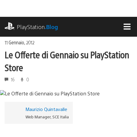
Salta
al
contenuto
playstation.com
PlayStation
.Blog
MEN
11 Gennaio, 2012
Le Offerte di Gennaio su PlayStation
Store
16
0
Maurizio Quintavalle
Web Manager, SCE Italia