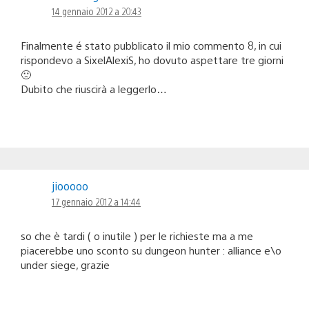
14 gennaio 2012 a 20:43
Finalmente é stato pubblicato il mio commento 8, in cui
rispondevo a SixelAlexiS, ho dovuto aspettare tre giorni
🙁
Dubito che riuscirà a leggerlo…
jiooooo
17 gennaio 2012 a 14:44
so che è tardi ( o inutile ) per le richieste ma a me
piacerebbe uno sconto su dungeon hunter : alliance e\o
under siege, grazie