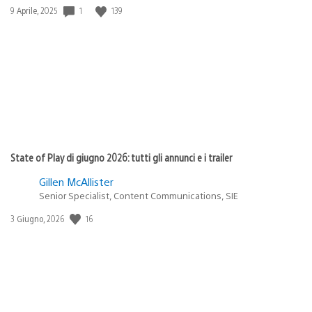
1
139
Data
9 Aprile, 2025
di
pubblicazione:
State of Play di giugno 2026: tutti gli annunci e i trailer
Gillen McAllister
Senior Specialist, Content Communications, SIE
16
Data
3 Giugno, 2026
di
pubblicazione: