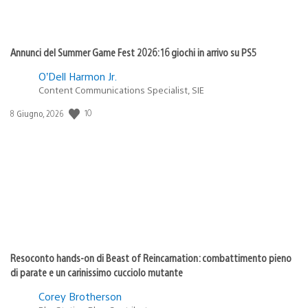
Annunci del Summer Game Fest 2026: 16 giochi in arrivo su PS5
O’Dell Harmon Jr.
Content Communications Specialist, SIE
10
Data
8 Giugno, 2026
di
pubblicazione:
Resoconto hands-on di Beast of Reincarnation: combattimento pieno
di parate e un carinissimo cucciolo mutante
Corey Brotherson