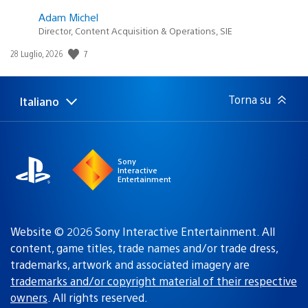
Adam Michel
Director, Content Acquisition & Operations, SIE
7
Data
28 Luglio, 2026
di
pubblicazione:
Torna su
Italiano
Seleziona
Regione
una
attuale:
Regione
Sony
Interactive
Entertainment
Website © 2026 Sony Interactive Entertainment. All
content, game titles, trade names and/or trade dress,
trademarks, artwork and associated imagery are
trademarks and/or copyright material of their respective
owners
. All rights reserved.