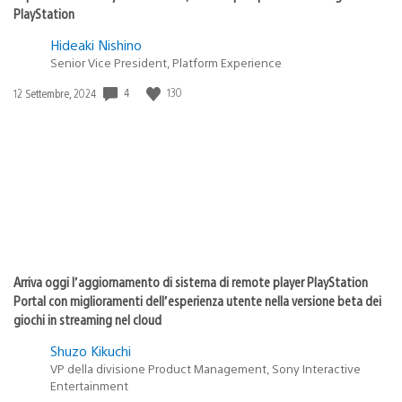
PlayStation
Hideaki Nishino
Senior Vice President, Platform Experience
4
130
Data
12 Settembre, 2024
di
pubblicazione:
Arriva oggi l’aggiornamento di sistema di remote player PlayStation
Portal con miglioramenti dell’esperienza utente nella versione beta dei
giochi in streaming nel cloud
Shuzo Kikuchi
VP della divisione Product Management, Sony Interactive
Entertainment