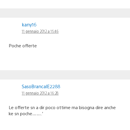
kany16
11 gennaio 2012 a 15:46
Poche offerte
SasoBrancalE2288
11 gennaio 2012 a 16:28
Le offerte sn a dir poco ottime ma bisogna dire anche
ke sn poche…….’