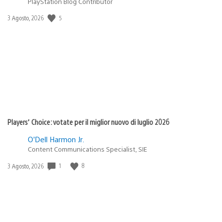
PlayStation Blog Contributor
5
Data
3 Agosto, 2026
di
pubblicazione:
Players’ Choice: votate per il miglior nuovo di luglio 2026
O’Dell Harmon Jr.
Content Communications Specialist, SIE
1
8
Data
3 Agosto, 2026
di
pubblicazione: