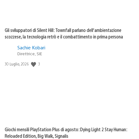
Gli sviluppatori di Silent Hill: Townfall parlano dell’ambientazione
scozzese, la tecnologia retrò e il combattimento in prima persona
Sachie Kobari
Direttrice, SIE
3
Data
30 Luglio, 2026
di
pubblicazione:
Giochi mensili PlayStation Plus di agosto: Dying Light 2 Stay Human:
Reloaded Edition, Big Walk, Signalis