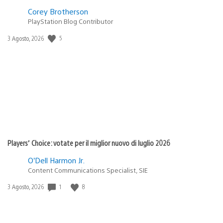
Corey Brotherson
PlayStation Blog Contributor
5
Data
3 Agosto, 2026
di
pubblicazione:
Players’ Choice: votate per il miglior nuovo di luglio 2026
O’Dell Harmon Jr.
Content Communications Specialist, SIE
1
8
Data
3 Agosto, 2026
di
pubblicazione: