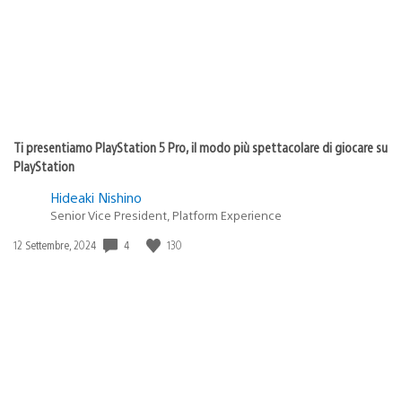
Ti presentiamo PlayStation 5 Pro, il modo più spettacolare di giocare su
PlayStation
Hideaki Nishino
Senior Vice President, Platform Experience
4
130
Data
12 Settembre, 2024
di
pubblicazione: