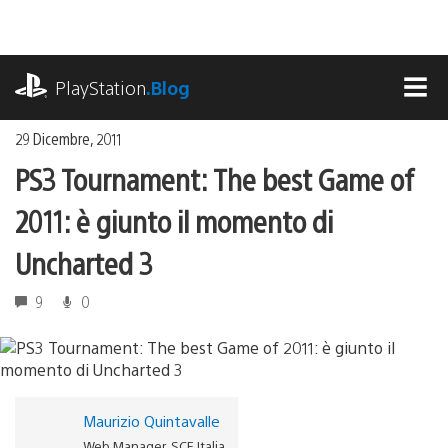
Salta
al
contenuto
playstation.com
PlayStation
.Blog
MEN
29 Dicembre, 2011
PS3 Tournament: The best Game of
2011: è giunto il momento di
Uncharted 3
9
0
Maurizio Quintavalle
Web Manager, SCE Italia