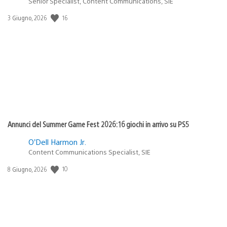
Senior Specialist, Content Communications, SIE
16
Data
3 Giugno, 2026
di
pubblicazione:
Annunci del Summer Game Fest 2026: 16 giochi in arrivo su PS5
O’Dell Harmon Jr.
Content Communications Specialist, SIE
10
Data
8 Giugno, 2026
di
pubblicazione: