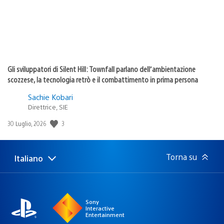
Gli sviluppatori di Silent Hill: Townfall parlano dell’ambientazione
scozzese, la tecnologia retrò e il combattimento in prima persona
Sachie Kobari
Direttrice, SIE
3
Data
30 Luglio, 2026
di
pubblicazione:
Torna su
Italiano
Seleziona
Regione
una
attuale:
Regione
Sony
Interactive
Entertainment