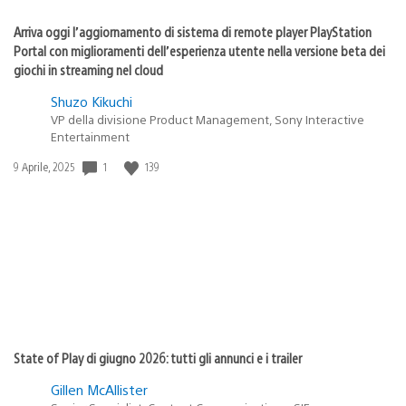
Arriva oggi l’aggiornamento di sistema di remote player PlayStation
Portal con miglioramenti dell’esperienza utente nella versione beta dei
giochi in streaming nel cloud
Shuzo Kikuchi
VP della divisione Product Management, Sony Interactive
Entertainment
1
139
Data
9 Aprile, 2025
di
pubblicazione:
State of Play di giugno 2026: tutti gli annunci e i trailer
Gillen McAllister