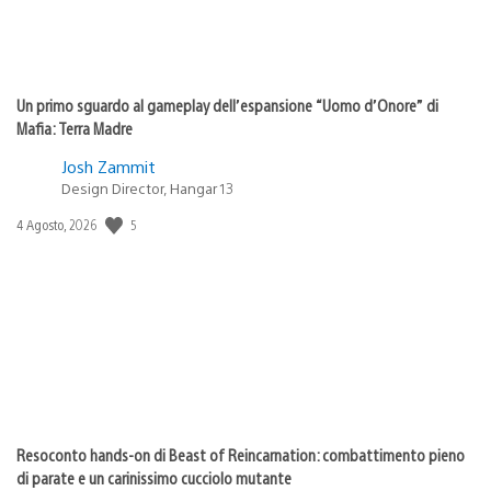
Un primo sguardo al gameplay dell’espansione “Uomo d’Onore” di
Mafia: Terra Madre
Josh Zammit
Design Director, Hangar 13
5
Data
4 Agosto, 2026
di
pubblicazione:
Resoconto hands-on di Beast of Reincarnation: combattimento pieno
di parate e un carinissimo cucciolo mutante