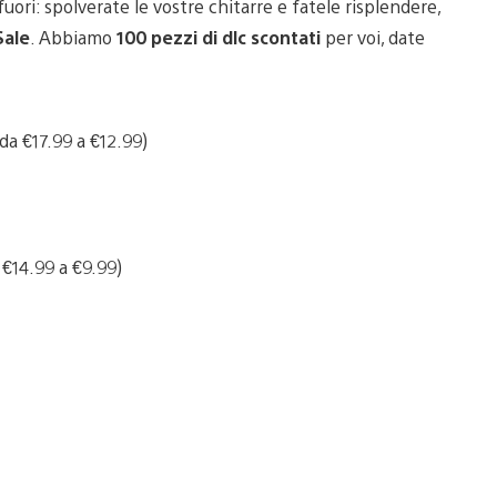
 fuori: spolverate le vostre chitarre e fatele risplendere,
Sale
. Abbiamo
100 pezzi di dlc scontati
per voi, date
a €17.99 a €12.99)
 €14.99 a €9.99)