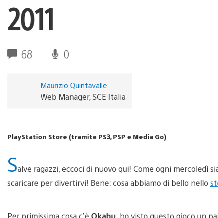
2011
68
0
Maurizio Quintavalle
Web Manager, SCE Italia
PlayStation Store (tramite PS3, PSP e Media Go)
S
alve ragazzi, eccoci di nuovo qui! Come ogni mercoledì s
scaricare per divertirvi! Bene: cosa abbiamo di bello nello
st
Per primissima cosa c’è
Okabu
: ho visto questo gioco un pa