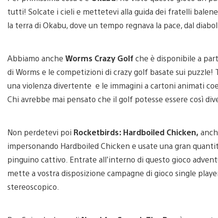
tutti! Solcate i cieli e mettetevi alla guida dei fratelli ba
la terra di Okabu, dove un tempo regnava la pace, dal diaboli
Abbiamo anche
Worms Crazy Golf
che è disponibile a part
di Worms e le competizioni di crazy golf basate sui puzzle! 
una violenza divertente e le immagini a cartoni animati coe
Chi avrebbe mai pensato che il golf potesse essere così di
Non perdetevi poi
Rocketbirds: Hardboiled Chicken,
anche
impersonando Hardboiled Chicken e usate una gran quantità 
pinguino cattivo. Entrate all’interno di questo gioco adven
mette a vostra disposizione campagne di gioco single player
stereoscopico.