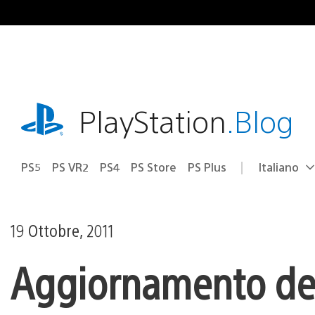
Salta
al
contenuto
playstation.com
PlayStation
.Blog
PS5
PS VR2
PS4
PS Store
PS Plus
Italiano
Seleziona
Regione
una
attuale:
Regione
19 Ottobre, 2011
Aggiornamento dell