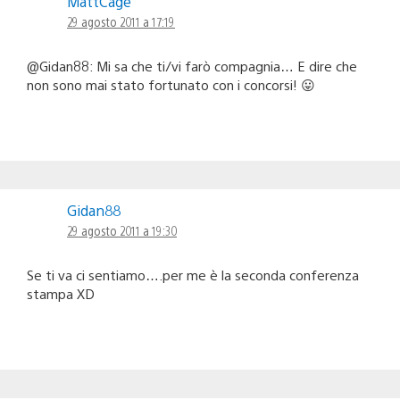
MattCage
29 agosto 2011 a 17:19
@Gidan88: Mi sa che ti/vi farò compagnia… E dire che
non sono mai stato fortunato con i concorsi! 😛
Gidan88
29 agosto 2011 a 19:30
Se ti va ci sentiamo….per me è la seconda conferenza
stampa XD