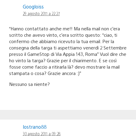
Googloiss
29 agosto 2011 a 22:27
“Hanno contattato anche me!! Ma nella mail non c’era
scritto che avevo vinto, c’era scritto questo: “ciao, ti
confermo che abbiamo ricevuto la tua email. Per la
consegna della targa ti aspettiamo venerdì 2 Settembre
presso il GameStop di Via Appia 143, Roma” Vuol dire che
ho vinto la targa? Grazie per il chiarimento. E se così
fosse come faccio a ritirarla là? devo mostrare la mail
stampata o cosa? Grazie ancora :)”
Nessuno sa niente?
lostrano88
30 agosto 2011 a 09:28