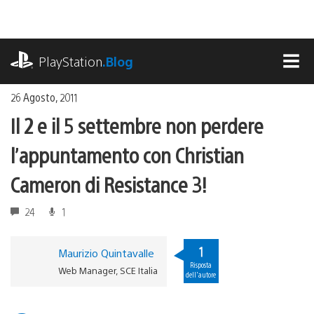
Salta
al
contenuto
playstation.com
PlayStation
.Blog
MEN
26 Agosto, 2011
Il 2 e il 5 settembre non perdere
l’appuntamento con Christian
Cameron di Resistance 3!
24
1
1
Maurizio Quintavalle
Risposta
Web Manager, SCE Italia
dell'autore