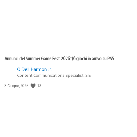
pubblicazione:
Annunci del Summer Game Fest 2026: 16 giochi in arrivo su PS5
O’Dell Harmon Jr.
Content Communications Specialist, SIE
10
Data
8 Giugno, 2026
di
pubblicazione: