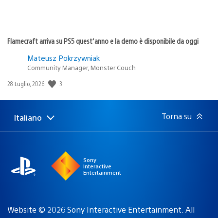
Flamecraft arriva su PS5 quest’anno e la demo è disponibile da oggi
Mateusz Pokrzywniak
Community Manager, Monster Couch
3
Data
28 Luglio, 2026
di
pubblicazione:
Torna su
Italiano
Seleziona
Regione
una
attuale:
Regione
Sony
Interactive
Entertainment
Website © 2026 Sony Interactive Entertainment. All