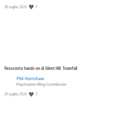
7
Data
28 Luglio, 2026
di
pubblicazione:
Resoconto hands-on di Silent Hill: Townfall
Phil Hornshaw
PlayStation Blog Contributor
3
Data
29 Luglio, 2026
di
pubblicazione: