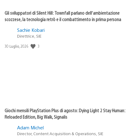
Gli sviluppatori di Silent Hill: Townfall parlano dell’ambientazione
scozzese, la tecnologia retrò e il combattimento in prima persona
Sachie Kobari
Direttrice, SIE
3
Data
30 Luglio, 2026
di
pubblicazione:
Giochi mensili PlayStation Plus di agosto: Dying Light 2 Stay Human:
Reloaded Edition, Big Walk, Signalis
Adam Michel
Director, Content Acquisition & Operations, SIE