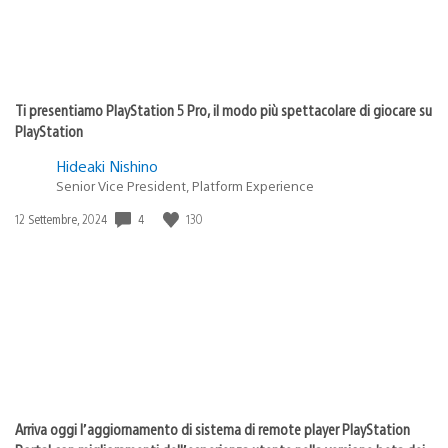
Ti presentiamo PlayStation 5 Pro, il modo più spettacolare di giocare su
PlayStation
Hideaki Nishino
Senior Vice President, Platform Experience
4
130
Data
12 Settembre, 2024
di
pubblicazione:
Arriva oggi l’aggiornamento di sistema di remote player PlayStation