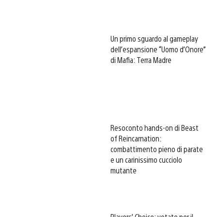
Un primo sguardo al gameplay
dell’espansione “Uomo d’Onore”
di Mafia: Terra Madre
Resoconto hands-on di Beast
of Reincarnation:
combattimento pieno di parate
e un carinissimo cucciolo
mutante
Players’ Choice: votate per il