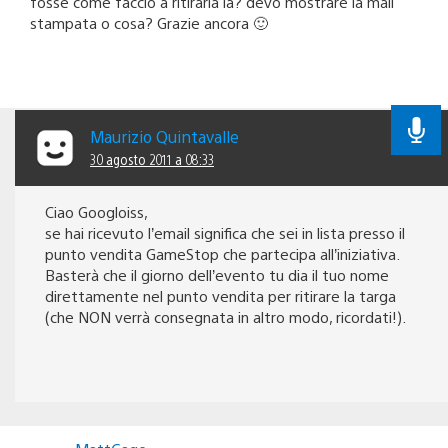
fosse come faccio a ritirarla là? devo mostrare la mail
stampata o cosa? Grazie ancora 🙂
Maurizio Quintavalle
30 agosto 2011 a 08:33
Ciao Googloiss,
se hai ricevuto l’email significa che sei in lista presso il
punto vendita GameStop che partecipa all’iniziativa.
Basterà che il giorno dell’evento tu dia il tuo nome
direttamente nel punto vendita per ritirare la targa
(che NON verrà consegnata in altro modo, ricordati!).