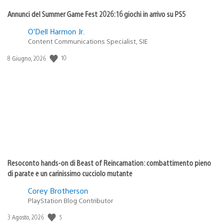
Annunci del Summer Game Fest 2026: 16 giochi in arrivo su PS5
O’Dell Harmon Jr.
Content Communications Specialist, SIE
10
Data
8 Giugno, 2026
di
pubblicazione:
Resoconto hands-on di Beast of Reincarnation: combattimento pieno
di parate e un carinissimo cucciolo mutante
Corey Brotherson
PlayStation Blog Contributor
5
Data
3 Agosto, 2026