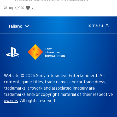
7
Data
28 Luglio, 2026
di
pubblicazione:
Torna su
Italiano
Seleziona
Regione
una
attuale:
Regione
Sony
Interactive
Entertainment
Website © 2026 Sony Interactive Entertainment. All
content, game titles, trade names and/or trade dress,
trademarks, artwork and associated imagery are
trademarks and/or copyright material of their respective
owners
. All rights reserved.