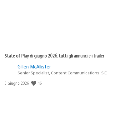
pubblicazione:
State of Play di giugno 2026: tutti gli annunci e i trailer
Gillen McAllister
Senior Specialist, Content Communications, SIE
16
Data
3 Giugno, 2026
di
pubblicazione: