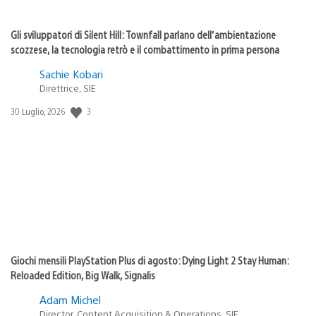
Gli sviluppatori di Silent Hill: Townfall parlano dell’ambientazione
scozzese, la tecnologia retrò e il combattimento in prima persona
Sachie Kobari
Direttrice, SIE
3
Data
30 Luglio, 2026
di
pubblicazione:
Giochi mensili PlayStation Plus di agosto: Dying Light 2 Stay Human:
Reloaded Edition, Big Walk, Signalis
Adam Michel
Director, Content Acquisition & Operations, SIE