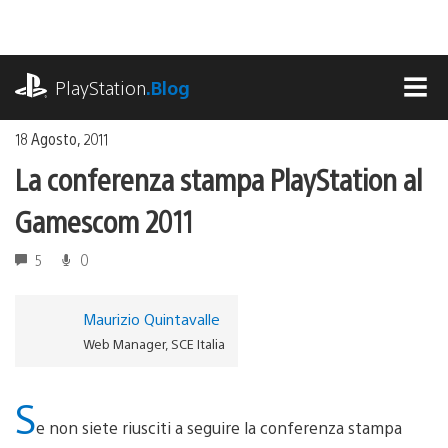
Salta
al
contenuto
playstation.com
PlayStation
.Blog
MEN
18 Agosto, 2011
La conferenza stampa PlayStation al
Gamescom 2011
5
0
Maurizio Quintavalle
Web Manager, SCE Italia
S
e non siete riusciti a seguire la conferenza stampa