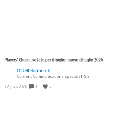
di
pubblicazione:
Players’ Choice: votate per il miglior nuovo di luglio 2026
O’Dell Harmon Jr.
Content Communications Specialist, SIE
1
8
Data
3 Agosto, 2026
di
pubblicazione: