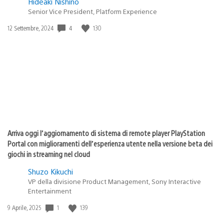
Hideaki Nishino
Senior Vice President, Platform Experience
4
130
Data
12 Settembre, 2024
di
pubblicazione:
Arriva oggi l’aggiornamento di sistema di remote player PlayStation
Portal con miglioramenti dell’esperienza utente nella versione beta dei
giochi in streaming nel cloud
Shuzo Kikuchi
VP della divisione Product Management, Sony Interactive
Entertainment
1
139
Data
9 Aprile, 2025
di