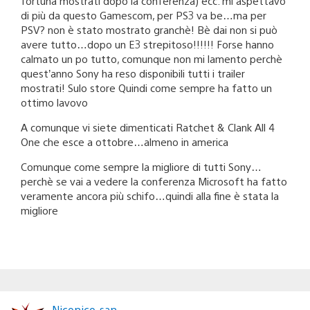
fortuna mostrati dopo la conferenza) ecc. mi aspettavo
di più da questo Gamescom, per PS3 va be…ma per
PSV? non è stato mostrato granchè! Bè dai non si può
avere tutto…dopo un E3 strepitoso!!!!!! Forse hanno
calmato un po tutto, comunque non mi lamento perchè
quest’anno Sony ha reso disponibili tutti i trailer
mostrati! Sulo store Quindi come sempre ha fatto un
ottimo lavovo
A comunque vi siete dimenticati Ratchet & Clank All 4
One che esce a ottobre…almeno in america
Comunque come sempre la migliore di tutti Sony…
perchè se vai a vedere la conferenza Microsoft ha fatto
veramente ancora più schifo…quindi alla fine è stata la
migliore
Niconico-san