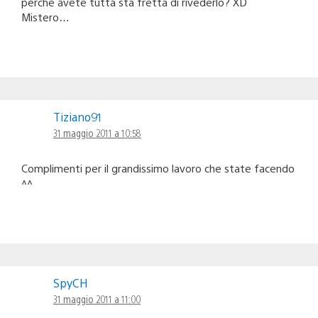
perché avete tutta sta fretta di rivederlo? XD
Mistero…
Tiziano91
31 maggio 2011 a 10:58
Complimenti per il grandissimo lavoro che state facendo
^^
SpyCH
31 maggio 2011 a 11:00