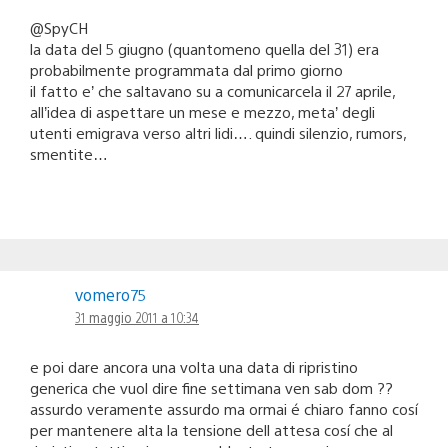
@SpyCH
la data del 5 giugno (quantomeno quella del 31) era
probabilmente programmata dal primo giorno
il fatto e’ che saltavano su a comunicarcela il 27 aprile,
all’idea di aspettare un mese e mezzo, meta’ degli
utenti emigrava verso altri lidi…. quindi silenzio, rumors,
smentite…
vomero75
31 maggio 2011 a 10:34
e poi dare ancora una volta una data di ripristino
generica che vuol dire fine settimana ven sab dom ??
assurdo veramente assurdo ma ormai é chiaro fanno cosí
per mantenere alta la tensione dell attesa cosí che al