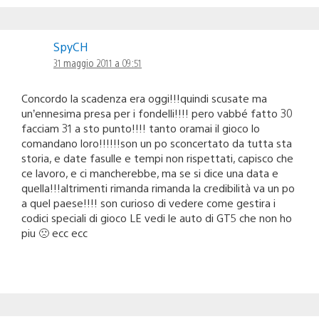
SpyCH
31 maggio 2011 a 09:51
Concordo la scadenza era oggi!!!quindi scusate ma
un’ennesima presa per i fondelli!!!! pero vabbé fatto 30
facciam 31 a sto punto!!!! tanto oramai il gioco lo
comandano loro!!!!!!son un po sconcertato da tutta sta
storia, e date fasulle e tempi non rispettati, capisco che
ce lavoro, e ci mancherebbe, ma se si dice una data e
quella!!!altrimenti rimanda rimanda la credibilità va un po
a quel paese!!!! son curioso di vedere come gestira i
codici speciali di gioco LE vedi le auto di GT5 che non ho
piu 🙁 ecc ecc