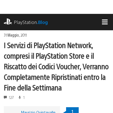
Salta
al
contenuto
playstation.com
PlayStation
.Blog
MEN
31 Maggio, 2011
I Servizi di PlayStation Network,
compresi il PlayStation Store e il
Riscatto dei Codici Voucher, Verranno
Completamente Ripristinati entro la
Fine della Settimana
127
1
1
Maurizio Quintavalle