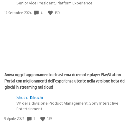
Senior Vice President, Platform Experience
4
130
Data
12 Settembre, 2024
di
pubblicazione:
Arriva oggi l’aggiornamento di sistema di remote player PlayStation
Portal con miglioramenti dell’esperienza utente nella versione beta dei
giochi in streaming nel cloud
Shuzo Kikuchi
VP della divisione Product Management, Sony Interactive
Entertainment
1
139
Data
9 Aprile, 2025
di
pubblicazione: