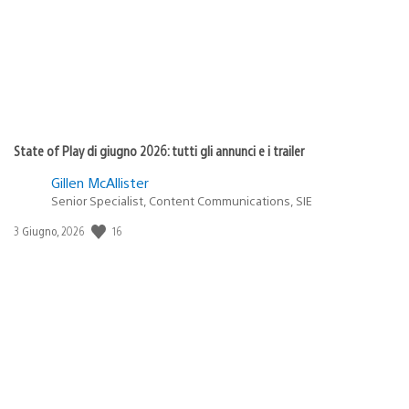
State of Play di giugno 2026: tutti gli annunci e i trailer
Gillen McAllister
Senior Specialist, Content Communications, SIE
16
Data
3 Giugno, 2026
di
pubblicazione: