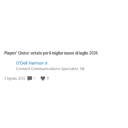
pubblicazione:
Players’ Choice: votate per il miglior nuovo di luglio 2026
O’Dell Harmon Jr.
Content Communications Specialist, SIE
1
8
Data
3 Agosto, 2026
di
pubblicazione: