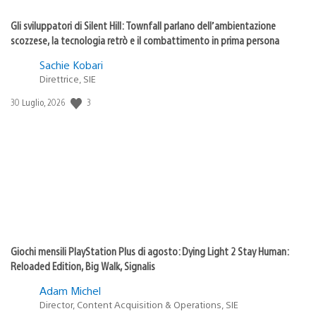
Gli sviluppatori di Silent Hill: Townfall parlano dell’ambientazione
scozzese, la tecnologia retrò e il combattimento in prima persona
Sachie Kobari
Direttrice, SIE
3
Data
30 Luglio, 2026
di
pubblicazione:
Giochi mensili PlayStation Plus di agosto: Dying Light 2 Stay Human:
Reloaded Edition, Big Walk, Signalis
Adam Michel
Director, Content Acquisition & Operations, SIE