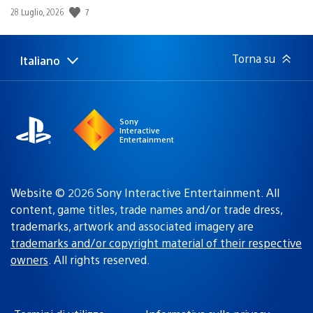
7
Data
28 Luglio, 2026
di
pubblicazione:
Torna su
Italiano
Seleziona
Regione
una
attuale:
Regione
Sony
Interactive
Entertainment
Website © 2026 Sony Interactive Entertainment. All
content, game titles, trade names and/or trade dress,
trademarks, artwork and associated imagery are
trademarks and/or copyright material of their respective
owners
. All rights reserved.