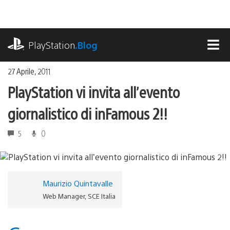
Salta
al
contenuto
playstation.com
PlayStation
.Blog
MEN
27 Aprile, 2011
PlayStation vi invita all’evento
giornalistico di inFamous 2!!
5
0
Maurizio Quintavalle
Web Manager, SCE Italia