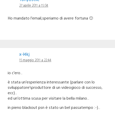
27 aprile 2011 a 15:04
Ho mandato l’email,speriamo di avere fortuna 🙂
x-l4kj
15 maggio 2011 a 22:44
io c’ero..
è stata un’esperienza interessante (parlare con lo
sviluppatore\produttore di un videogioco di successo,
ecc)..
ed un’ottima scusa per visitare la bella milano..
in pieno blackout psn è stato un bel passatempo :-)..