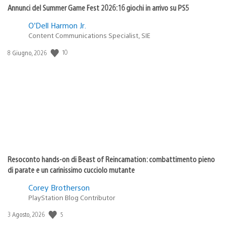
Annunci del Summer Game Fest 2026: 16 giochi in arrivo su PS5
O’Dell Harmon Jr.
Content Communications Specialist, SIE
10
Data
8 Giugno, 2026
di
pubblicazione:
Resoconto hands-on di Beast of Reincarnation: combattimento pieno
di parate e un carinissimo cucciolo mutante
Corey Brotherson
PlayStation Blog Contributor
5
Data
3 Agosto, 2026
di